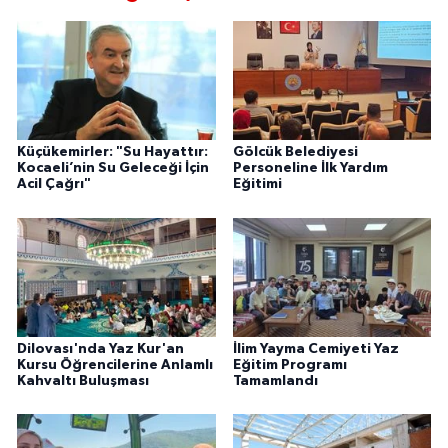
Küçükemirler: "Su Hayattır:
Gölcük Belediyesi
Kocaeli’nin Su Geleceği İçin
Personeline İlk Yardım
Acil Çağrı"
Eğitimi
Dilovası'nda Yaz Kur'an
İlim Yayma Cemiyeti Yaz
Kursu Öğrencilerine Anlamlı
Eğitim Programı
Kahvaltı Buluşması
Tamamlandı