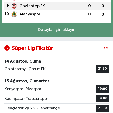
9
Gaziantep FK
0
0
10
Alanyaspor
0
0
Detaylar için tıklayın
Süper Lig Fikstür
14 Ağustos, Cuma
Galatasaray - Çorum FK
21:30
15 Ağustos, Cumartesi
Konyaspor - Rizespor
19:00
Kasımpaşa - Trabzonspor
19:00
Gençlerbirliği S.K. - Fenerbahçe
21:30