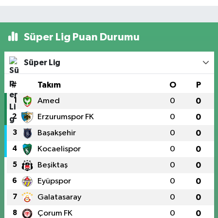
Süper Lig Puan Durumu
Süper Lig
#
Takım
O
P
1
Amed
0
0
2
Erzurumspor FK
0
0
3
Başakşehir
0
0
4
Kocaelispor
0
0
5
Beşiktaş
0
0
6
Eyüpspor
0
0
7
Galatasaray
0
0
8
Çorum FK
0
0