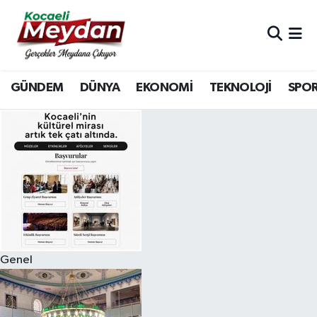
Nöbetçi Eczaneler
GÜNDEM
DÜNYA
EKONOMİ
TEKNOLOJİ
SPO
Hava Durumu
Trafik Durumu
Süper Lig Puan Durumu ve Fikstür
Tüm Manşetler
Son Dakika Haberleri
Genel
Haber Arşivi