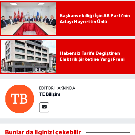
Başkanvekilliği İçin AK Parti’nin
Adayı Hayrettin Ünlü
Habersiz Tarife Değiştiren
Elektrik Şirketine Yargı Freni
EDITÖR HAKKINDA
TE Bilişim
Bunlar da ilginizi çekebilir