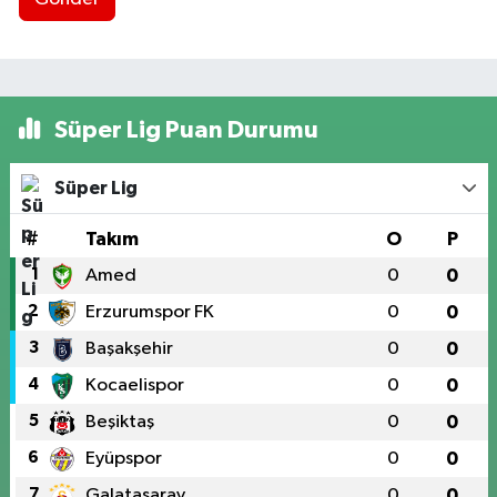
Süper Lig Puan Durumu
Süper Lig
#
Takım
O
P
1
Amed
0
0
2
Erzurumspor FK
0
0
3
Başakşehir
0
0
4
Kocaelispor
0
0
5
Beşiktaş
0
0
6
Eyüpspor
0
0
7
Galatasaray
0
0