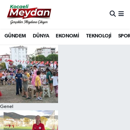
Nöbetçi Eczaneler
GÜNDEM
DÜNYA
EKONOMİ
TEKNOLOJİ
SPO
Hava Durumu
Trafik Durumu
Süper Lig Puan Durumu ve Fikstür
Tüm Manşetler
Son Dakika Haberleri
Genel
Haber Arşivi