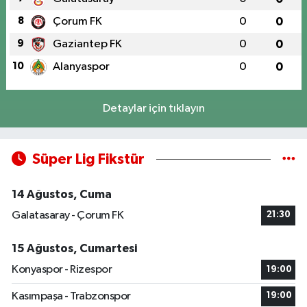
8
Çorum FK
0
0
9
Gaziantep FK
0
0
10
Alanyaspor
0
0
Detaylar için tıklayın
Süper Lig Fikstür
14 Ağustos, Cuma
Galatasaray - Çorum FK
21:30
15 Ağustos, Cumartesi
Konyaspor - Rizespor
19:00
Kasımpaşa - Trabzonspor
19:00