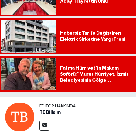
Adayı Hayrettin Ünlü
Habersiz Tarife Değiştiren
Elektrik Şirketine Yargı Freni
Fatma Hürriyet'in Makam
Şoförü:"Murat Hürriyet, İzmit
Belediyesinin Gölge
Başkanıdır"
EDITÖR HAKKINDA
TE Bilişim