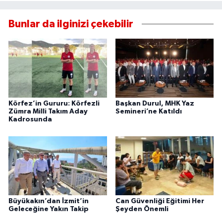
Bunlar da ilginizi çekebilir
Körfez’in Gururu: Körfezli
Başkan Durul, MHK Yaz
Zümra Milli Takım Aday
Semineri’ne Katıldı
Kadrosunda
Büyükakın’dan İzmit’in
Can Güvenliği Eğitimi Her
Geleceğine Yakın Takip
Şeyden Önemli