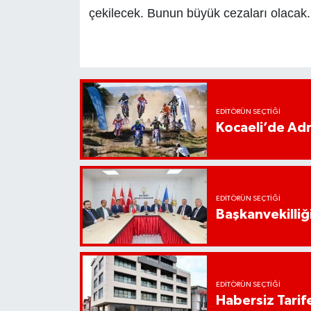
çekilecek. Bunun büyük cezaları olacak.
EDITÖRÜN SEÇTIĞI
Kocaeli’de Adr
EDITÖRÜN SEÇTIĞI
Başkanvekilliği
EDITÖRÜN SEÇTIĞI
Habersiz Tarife