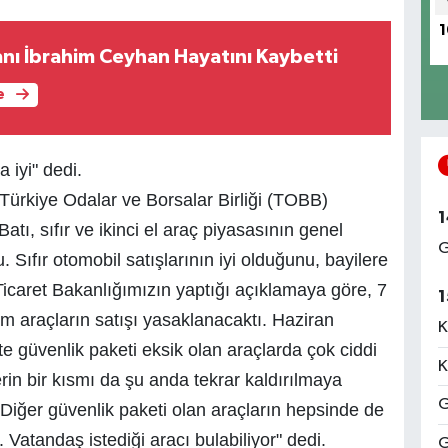
1
sanı İbrahim Ceyhan Hayatını Kaybetti
e
 iyi" dedi.
Türkiye Odalar ve Borsalar Birliği (TOBB)
1
tı, sıfır ve ikinci el araç piyasasının genel
G
ıfır otomobil satışlarının iyi olduğunu, bayilere
"Ticaret Bakanlığımızın yaptığı açıklamaya göre, 7
1
m araçların satışı yasaklanacaktı. Haziran
K
güvenlik paketi eksik olan araçlarda çok ciddi
K
rin bir kısmı da şu anda tekrar kaldırılmaya
G
. Diğer güvenlik paketi olan araçların hepsinde de
Vatandaş istediği aracı bulabiliyor" dedi.
G