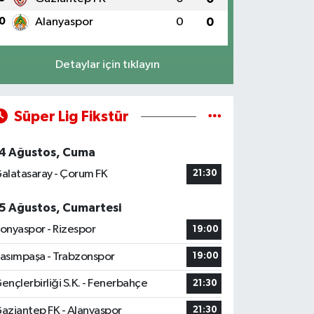
0
Alanyaspor
0
0
Detaylar için tıklayın
Süper Lig Fikstür
4 Ağustos, Cuma
alatasaray - Çorum FK
21:30
5 Ağustos, Cumartesi
onyaspor - Rizespor
19:00
asımpaşa - Trabzonspor
19:00
ençlerbirliği S.K. - Fenerbahçe
21:30
aziantep FK - Alanyaspor
21:30