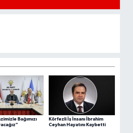
azimizle Bağımızı
Körfezli İş İnsanı İbrahim
acağız”
Ceyhan Hayatını Kaybetti