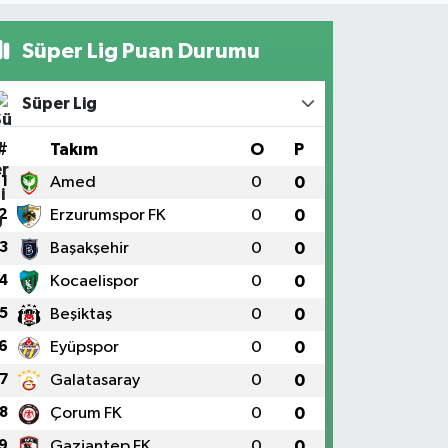
Süper Lig Puan Durumu
Süper Lig
#
Takım
O
P
1
Amed
0
0
2
Erzurumspor FK
0
0
3
Başakşehir
0
0
4
Kocaelispor
0
0
5
Beşiktaş
0
0
6
Eyüpspor
0
0
7
Galatasaray
0
0
8
Çorum FK
0
0
9
Gaziantep FK
0
0