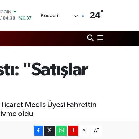
°
OLAR
24
Kocaeli
,7239
%0.01
URO
,1823
%-0.06
ERLİN
,4329
%-0.02
AM ALTIN
64.02
%0.05
ST100
tı: "Satışlar
.779
%-14
TCOIN
.184,38
%0.37
Ticaret Meclis Üyesi Fahrettin
 ivme oldu
-
+
A
A