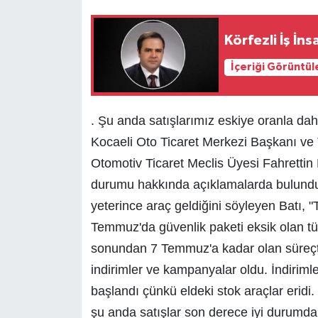
Körfezli İş İn
İçeriği Görüntül
. Şu anda satışlarımız eskiye oranla daha
Kocaeli Oto Ticaret Merkezi Başkanı ve 
Otomotiv Ticaret Meclis Üyesi Fahrettin Ba
durumu hakkında açıklamalarda bulundu. S
yeterince araç geldiğini söyleyen Batı, 
Temmuz'da güvenlik paketi eksik olan tü
sonundan 7 Temmuz'a kadar olan süreçte 
indirimler ve kampanyalar oldu. İndirimle
başlandı çünkü eldeki stok araçlar eridi
şu anda satışlar son derece iyi durumda. 