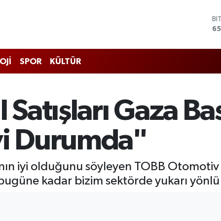
D
47
E
55
ST
OJİ
SPOR
KÜLTÜR
64
GR
66
Bİ
 Satışları Gaza Bas
13
BI
65
yi Durumda"
rının iyi olduğunu söyleyen TOBB Otomotiv 
 bugüne kadar bizim sektörde yukarı yönlü