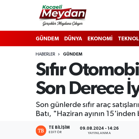
Nöbetçi Eczaneler
GÜNDEM
DÜNYA
EKONOMİ
TEKNOL
Hava Durumu
HABERLER
GÜNDEM
Trafik Durumu
Sıfır Otomobil
Süper Lig Puan Durumu ve Fikstür
Son Derece İ
Tüm Manşetler
Son Dakika Haberleri
Son günlerde sıfır araç satışla
Batı, "Haziran ayının 15'inden
Haber Arşivi
TE BILIŞIM
09.08.2024 - 14:26
EDITÖR
YAYINLANMA