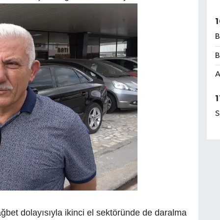
1
B
B
A
1
S
rağbet dolayısıyla ikinci el sektöründe de daralma