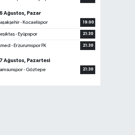
6 Ağustos, Pazar
aşakşehir - Kocaelispor
19:00
eşiktaş - Eyüpspor
21:30
med - Erzurumspor FK
21:30
7 Ağustos, Pazartesi
amsunspor - Göztepe
21:30