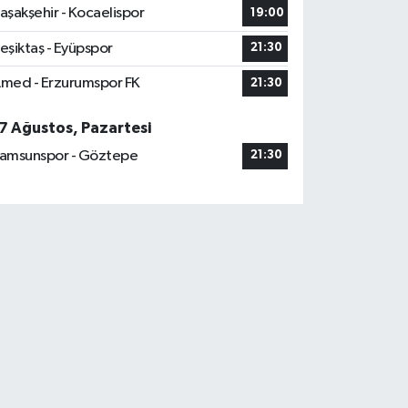
aşakşehir - Kocaelispor
19:00
eşiktaş - Eyüpspor
21:30
med - Erzurumspor FK
21:30
7 Ağustos, Pazartesi
amsunspor - Göztepe
21:30