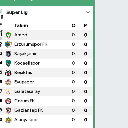
Süper Lig
#
Takım
O
P
1
Amed
0
0
2
Erzurumspor FK
0
0
3
Başakşehir
0
0
4
Kocaelispor
0
0
5
Beşiktaş
0
0
6
Eyüpspor
0
0
7
Galatasaray
0
0
8
Çorum FK
0
0
9
Gaziantep FK
0
0
0
Alanyaspor
0
0