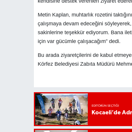
kendisine destek verenleri ziyaret ederek 
Metin Kaplan, muhtarlık rozetini taktığı
çalışmaya devam edeceğini söyleyerek,
sakinlerine teşekkür ediyorum. Bana ilet
için var gücümle çalışacağım” dedi.
Bu arada ziyaretçilerini de kabul etmeye
Körfez Belediyesi Zabıta Müdürü Mehm
EDITÖRÜN SEÇTIĞI
Kocaeli’de Adr