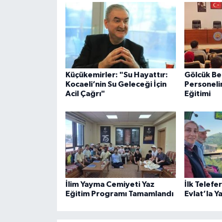
Küçükemirler: "Su Hayattır:
Gölcük Be
Kocaeli’nin Su Geleceği İçin
Personeli
Acil Çağrı"
Eğitimi
İlim Yayma Cemiyeti Yaz
İlk Telefe
Eğitim Programı Tamamlandı
Evlat’la Y