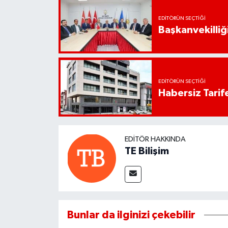
EDITÖRÜN SEÇTIĞI
Başkanvekilliği
EDITÖRÜN SEÇTIĞI
Habersiz Tarife
EDITÖR HAKKINDA
TE Bilişim
Bunlar da ilginizi çekebilir