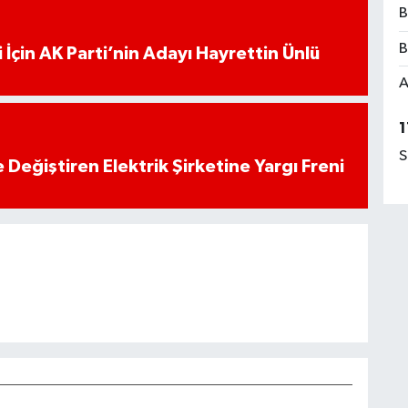
B
B
 İçin AK Parti’nin Adayı Hayrettin Ünlü
A
1
S
 Değiştiren Elektrik Şirketine Yargı Freni