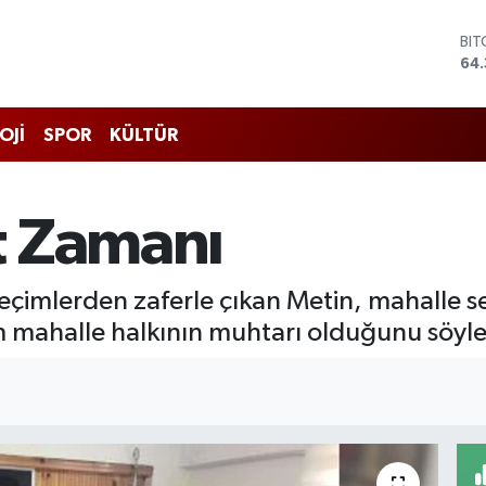
BI
64.
DO
47
EU
OJİ
SPOR
KÜLTÜR
55
STE
64,
GR
t Zamanı
661
BİS
13.
seçimlerden zaferle çıkan Metin, mahalle s
 mahalle halkının muhtarı olduğunu söyle