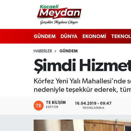
Nöbetçi Eczaneler
GÜNDEM
DÜNYA
EKONOMİ
TEKNOL
Hava Durumu
HABERLER
GÜNDEM
Trafik Durumu
Şimdi Hizme
Süper Lig Puan Durumu ve Fikstür
Körfez Yeni Yalı Mahallesi’nde 
Tüm Manşetler
nedeniyle teşekkür ederek, tüm
Son Dakika Haberleri
TE BILIŞIM
16.04.2019 - 09:47
EDITÖR
YAYINLANMA
Haber Arşivi