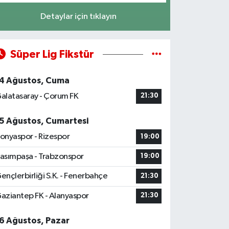
Detaylar için tıklayın
Süper Lig Fikstür
4 Ağustos, Cuma
alatasaray - Çorum FK
21:30
5 Ağustos, Cumartesi
onyaspor - Rizespor
19:00
asımpaşa - Trabzonspor
19:00
ençlerbirliği S.K. - Fenerbahçe
21:30
aziantep FK - Alanyaspor
21:30
6 Ağustos, Pazar