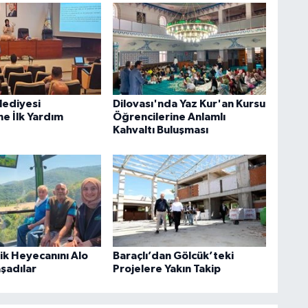
lediyesi
Dilovası'nda Yaz Kur'an Kursu
ne İlk Yardım
Öğrencilerine Anlamlı
Kahvaltı Buluşması
rik Heyecanını Alo
Baraçlı’dan Gölcük’teki
aşadılar
Projelere Yakın Takip