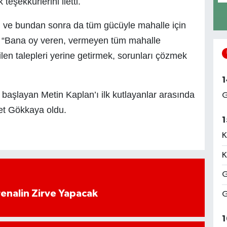
teşekkürlerini iletti.
nı ve bundan sonra da tüm gücüyle mahalle için
 “Bana oy veren, vermeyen tüm mahalle
ilen talepleri yerine getirmek, sorunları çözmek
1
 başlayan Metin Kaplan’ı ilk kutlayanlar arasında
G
et Gökkaya oldu.
1
K
K
G
enalin Zirve Yapacak
G
1