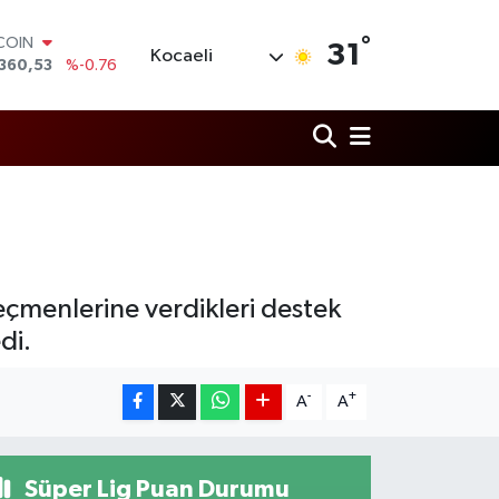
°
TCOIN
31
Kocaeli
360,53
%-0.76
LAR
,7069
%0.17
RO
,0265
%0.01
RLİN
1897
%0.02
AM ALTIN
8.49
%2.12
T100
887
%64
eçmenlerine verdikleri destek
di.
-
+
A
A
Süper Lig Puan Durumu