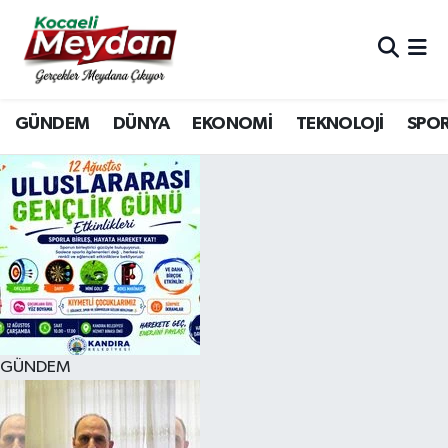
Nöbetçi Eczaneler
GÜNDEM
DÜNYA
EKONOMİ
TEKNOLOJİ
SPO
Hava Durumu
Trafik Durumu
Süper Lig Puan Durumu ve Fikstür
Tüm Manşetler
Son Dakika Haberleri
GÜNDEM
Haber Arşivi