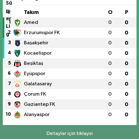
#
Takım
O
P
1
Amed
0
0
2
Erzurumspor FK
0
0
3
Başakşehir
0
0
4
Kocaelispor
0
0
5
Beşiktaş
0
0
6
Eyüpspor
0
0
7
Galatasaray
0
0
8
Çorum FK
0
0
9
Gaziantep FK
0
0
10
Alanyaspor
0
0
Detaylar için tıklayın