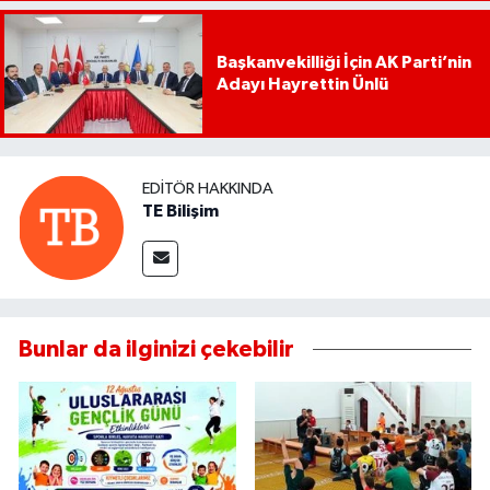
Başkanvekilliği İçin AK Parti’nin
Adayı Hayrettin Ünlü
EDITÖR HAKKINDA
TE Bilişim
Bunlar da ilginizi çekebilir