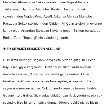
Mahallesi Ahmet Ziya Sokak sakinlerinden Nigar-Mustafa
Türkyılmaz, Hacıhızır Mahallesi İbrahim Taşören Sokak
sakinlerinden Nejdet-Pınar Aygül, Alikahya Merkez Mahallesi
Paşadayı Sokak sakinlerinden Çiğdem-Ali Çetin ailelerinin evlerine
konuk oldu. Ardından Sarıcalar Köyü’ne geçen Sirmen burada da
Emine-Turan Topçu çiftinin evinde ağırlandı.
‘HER ŞEYİMİZİ ELİMİZDEN ALDILAR’
CHP İzmit Belediye Başkan Adayı Sefa Sirmen gittiği her evde
büyük bir ilgiyle karşılandı. Dertlerini ve sıkıntılarını anlatan
mahalle sakinleri, “Bize hep sol tarafa gitme dediler. Onların
tarafına geçtiğimizde ise kimse bize ağabeylik yapmadı. Her
şeyimizi elimizden aldılar. Çok güvendik ama dallarımızı kırdılar.
Güvenimizi bitirdiler. Sizin aday olduğunuzu ilk duyduğumuzda çok
sevindik, bize bir umut ışığı oldunuz. Göreve geldiğiniz de bizim