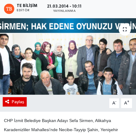
TE BILIŞIM
21.03.2014 - 10:11
EDITÖR
YAYINLANMA
Paylaş
-
+
A
A
CHP İzmit Belediye Başkan Adayı Sefa Sirmen, Alikahya
Karadenizliler Mahallesi’nde Necibe-Tayyip Şahin, Yenişehir