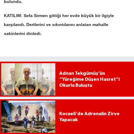
bulundu.
KATILIM: Sefa Sirmen gittiği her evde büyük bir ilgiyle
karşılandı. Dertlerini ve sıkıntılarını anlatan mahalle
sakinlerini dinledi.
Adnan Tekgümüş’ün
“Yüreğime Düşen Hasret”I
Okurla Buluştu
Kocaeli’de Adrenalin Zirve
Yapacak