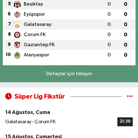
5
Beşiktaş
0
0
6
Eyüpspor
0
0
7
Galatasaray
0
0
8
Çorum FK
0
0
9
Gaziantep FK
0
0
10
Alanyaspor
0
0
Detaylar için tıklayın
Süper Lig Fikstür
14 Ağustos, Cuma
Galatasaray - Çorum FK
21:30
15 Ağustos, Cumartesi