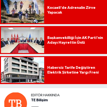
Kocaeli’de Adrenalin Zirve
Yapacak
Başkanvekilliği İçin AK Parti’nin
Adayı Hayrettin Ünlü
Habersiz Tarife Değiştiren
Elektrik Şirketine Yargı Freni
EDITÖR HAKKINDA
TE Bilişim