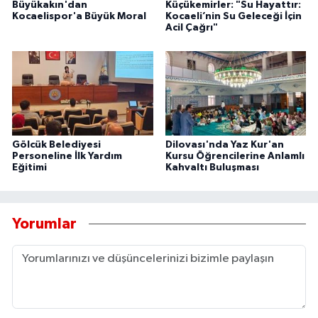
Büyükakın'dan
Küçükemirler: "Su Hayattır:
Kocaelispor'a Büyük Moral
Kocaeli’nin Su Geleceği İçin
Acil Çağrı"
Gölcük Belediyesi
Dilovası'nda Yaz Kur'an
Personeline İlk Yardım
Kursu Öğrencilerine Anlamlı
Eğitimi
Kahvaltı Buluşması
Yorumlar