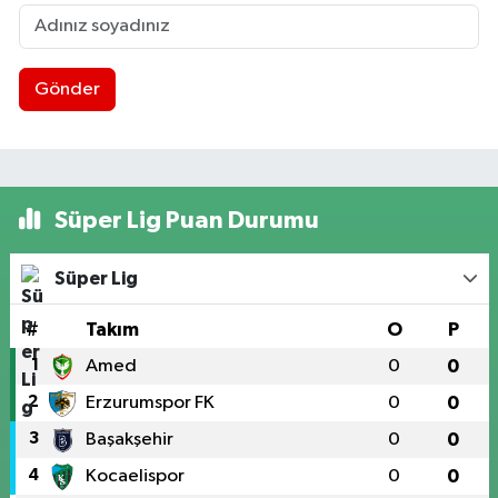
Gönder
Süper Lig Puan Durumu
Süper Lig
#
Takım
O
P
1
Amed
0
0
2
Erzurumspor FK
0
0
3
Başakşehir
0
0
4
Kocaelispor
0
0