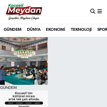
Nöbetçi Eczaneler
GÜNDEM
DÜNYA
EKONOMİ
TEKNOLOJİ
SPO
Hava Durumu
Trafik Durumu
Süper Lig Puan Durumu ve Fikstür
Tüm Manşetler
Son Dakika Haberleri
GÜNDEM
Haber Arşivi