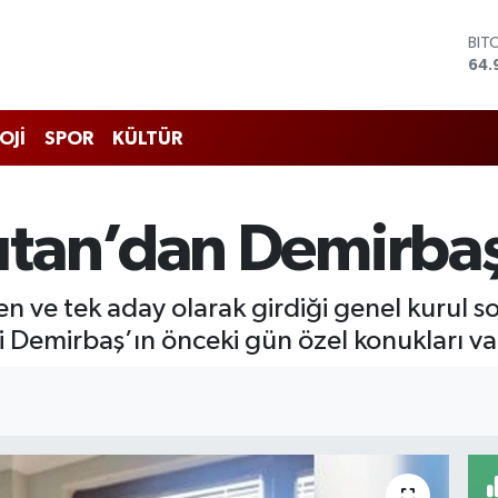
DO
47,
EU
55,
STE
OJİ
SPOR
KÜLTÜR
64,
GRA
666
BİS
tan’dan Demirbaş
13.
BIT
64.
kleşen ve tek aday olarak girdiği genel kuru
 Demirbaş’ın önceki gün özel konukları va