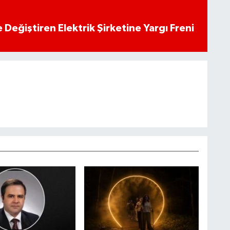
 Değiştiren Elektrik Şirketine Yargı Freni