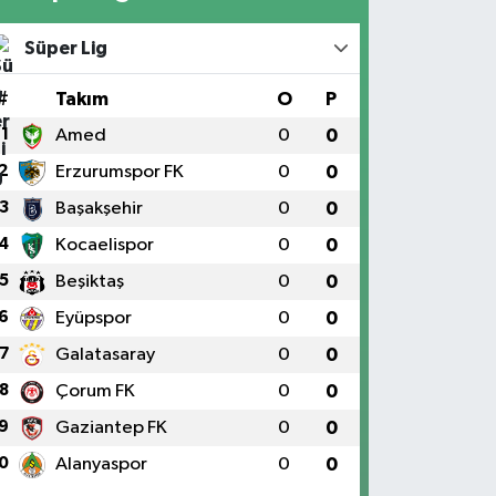
Süper Lig
#
Takım
O
P
1
Amed
0
0
2
Erzurumspor FK
0
0
3
Başakşehir
0
0
4
Kocaelispor
0
0
5
Beşiktaş
0
0
6
Eyüpspor
0
0
7
Galatasaray
0
0
8
Çorum FK
0
0
9
Gaziantep FK
0
0
0
Alanyaspor
0
0