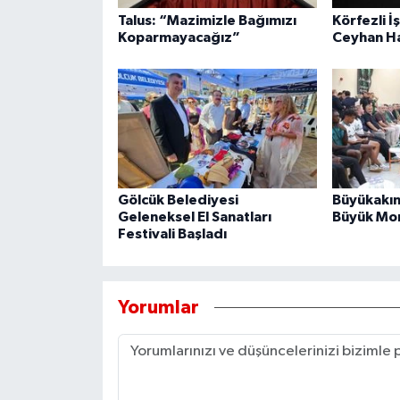
Talus: “Mazimizle Bağımızı
Körfezli İ
Koparmayacağız”
Ceyhan Ha
Gölcük Belediyesi
Büyükakın
Geleneksel El Sanatları
Büyük Mor
Festivali Başladı
Yorumlar