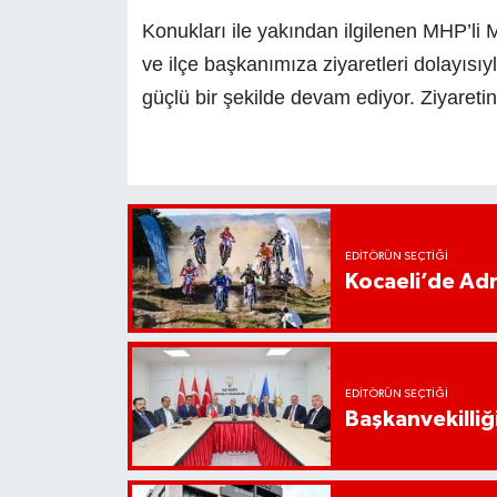
Konukları ile yakından ilgilenen MHP’li
ve ilçe başkanımıza ziyaretleri dolayısı
güçlü bir şekilde devam ediyor. Ziyaretin
EDITÖRÜN SEÇTIĞI
Kocaeli’de Adr
EDITÖRÜN SEÇTIĞI
Başkanvekilliği