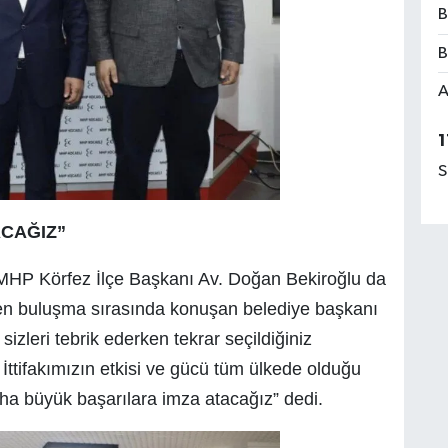
B
B
A
1
S
CAĞIZ”
 MHP Körfez İlçe Başkanı Av. Doğan Bekiroğlu da
şen buluşma sırasında konuşan belediye başkanı
zleri tebrik ederken tekrar seçildiğiniz
İttifakımızın etkisi ve gücü tüm ülkede olduğu
daha büyük başarılara imza atacağız” dedi.