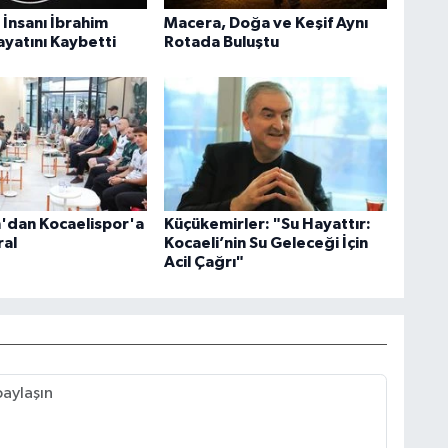
ş İnsanı İbrahim
Macera, Doğa ve Keşif Aynı
yatını Kaybetti
Rotada Buluştu
'dan Kocaelispor'a
Küçükemirler: "Su Hayattır:
al
Kocaeli’nin Su Geleceği İçin
Acil Çağrı"