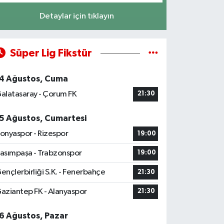
Detaylar için tıklayın
Süper Lig Fikstür
4 Ağustos, Cuma
alatasaray - Çorum FK
21:30
5 Ağustos, Cumartesi
onyaspor - Rizespor
19:00
asımpaşa - Trabzonspor
19:00
ençlerbirliği S.K. - Fenerbahçe
21:30
aziantep FK - Alanyaspor
21:30
6 Ağustos, Pazar