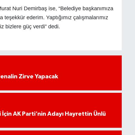
 Murat Nuri Demirbaş ise, “Belediye başkanımıza
yla teşekkür ederim. Yaptığımız çalışmalarımız
iz bizlere güç verdi” dedi.
enalin Zirve Yapacak
 İçin AK Parti’nin Adayı Hayrettin Ünlü