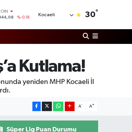
°
LAR
30
Kocaeli
7436
%0.18
RO
2510
%0.32
RLİN
4811
%0.38
M ALTIN
0.55
%0.03
T100
’a Kutlama!
779
%-14
COIN
944,08
%-0.18
l sonunda yeniden MHP Kocaeli İl
rdı.
-
+
A
A
Süper Lig Puan Durumu