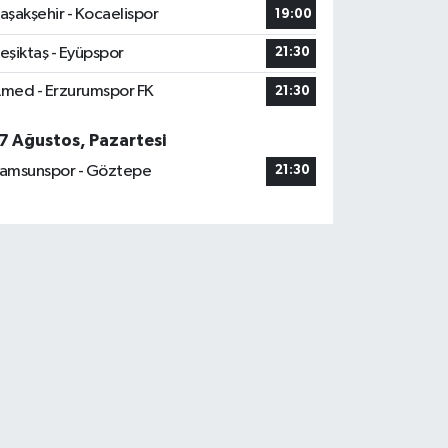
aşakşehir - Kocaelispor
19:00
eşiktaş - Eyüpspor
21:30
med - Erzurumspor FK
21:30
7 Ağustos, Pazartesi
amsunspor - Göztepe
21:30