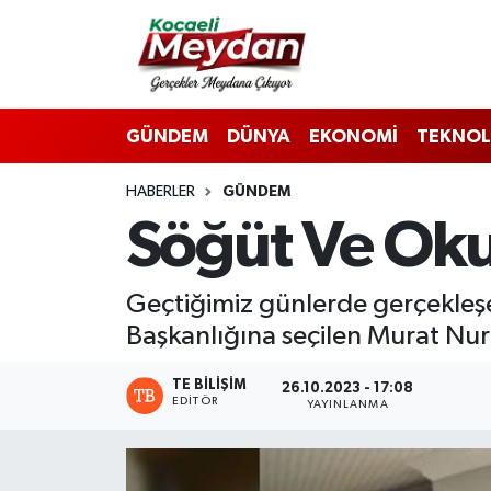
Nöbetçi Eczaneler
GÜNDEM
DÜNYA
EKONOMİ
TEKNOL
Hava Durumu
HABERLER
GÜNDEM
Trafik Durumu
Söğüt Ve Oku
Süper Lig Puan Durumu ve Fikstür
​​​​​​​Geçtiğimiz günlerde gerçe
Tüm Manşetler
Başkanlığına seçilen Murat Nuri
Son Dakika Haberleri
TE BILIŞIM
26.10.2023 - 17:08
EDITÖR
YAYINLANMA
Haber Arşivi