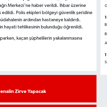
ğrı Merkezi'ne haber verildi. İhbar üzerine
G
k edildi. Polis ekipleri bölgeyi güvenlik şeridine
1
ilk müdahalenin ardından hastaneye kaldırdı.
B
nin hayati tehlikesinin bulunduğu öğrenildi.
B
aparken, kaçan şüphelilerin yakalanmasına
A
1
S
enalin Zirve Yapacak