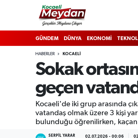
Nöbetçi Eczaneler
GÜNDEM
DÜNYA
EKONOMİ
TEKNOL
Hava Durumu
HABERLER
KOCAELI
Trafik Durumu
Sokak ortasın
Süper Lig Puan Durumu ve Fikstür
geçen vatanda
Tüm Manşetler
Son Dakika Haberleri
Kocaeli'de iki grup arasında çı
vatandaş olmak üzere 3 kişi yara
Haber Arşivi
bulunduğu öğrenilirken, kaçan ş
SERPİL YARAR
02.07.2026 - 00:06
02