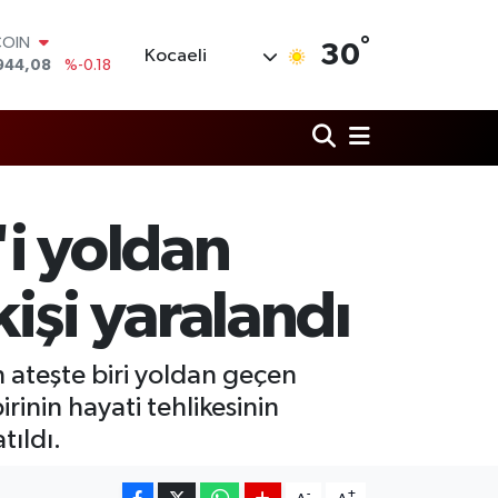
COIN
944,08
%-0.18
°
30
LAR
Kocaeli
7436
%0.18
RO
2510
%0.32
RLİN
4811
%0.38
M ALTIN
0.55
%0.03
'i yoldan
T100
779
%-14
işi yaralandı
n ateşte biri yoldan geçen
rinin hayati tehlikesinin
tıldı.
-
+