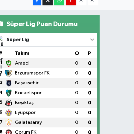
A
A
Süper Lig Puan Durumu
Süper Lig
#
Takım
O
P
1
Amed
0
0
2
Erzurumspor FK
0
0
3
Başakşehir
0
0
4
Kocaelispor
0
0
5
Beşiktaş
0
0
6
Eyüpspor
0
0
7
Galatasaray
0
0
8
Çorum FK
0
0