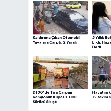
Kaldırıma Çıkan Otomobil
5 Yıllık B
Yayalara Çarptı: 2 Yaralı
Erdi: Haza
Dedi
D100'de Tıra Çarpan
Hayatını 
Kamyonun Kupası Ezildi:
12 takım s
Sürücü Sıkıştı