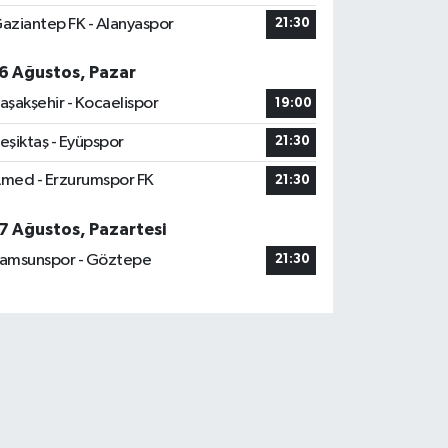
aziantep FK - Alanyaspor
21:30
6 Ağustos, Pazar
aşakşehir - Kocaelispor
19:00
eşiktaş - Eyüpspor
21:30
med - Erzurumspor FK
21:30
7 Ağustos, Pazartesi
amsunspor - Göztepe
21:30