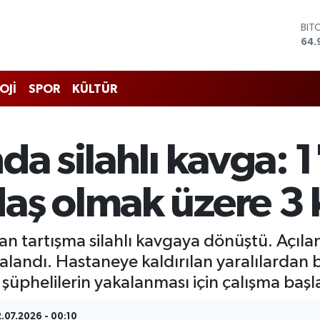
BIT
64.
DO
47,
EU
55,
OJİ
SPOR
KÜLTÜR
STE
64,
GRA
666
da silahlı kavga: 1
BİS
13.
ş olmak üzere 3 k
kan tartışma silahlı kavgaya dönüştü. Açıla
landı. Hastaneye kaldırılan yaralılardan bi
üphelilerin yakalanması için çalışma başla
.07.2026 - 00:10