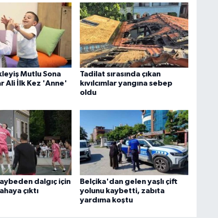
ekleyiş Mutlu Sona
Tadilat sırasında çıkan
r Ali İlk Kez 'Anne'
kıvılcımlar yangına sebep
oldu
kaybeden dalgıç için
Belçika'dan gelen yaşlı çift
ahaya çıktı
yolunu kaybetti, zabıta
yardıma koştu