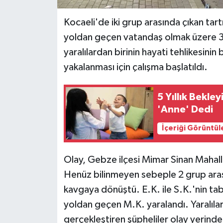
Kocaeli'de iki grup arasında çıkan tart
yoldan geçen vatandaş olmak üzere 3 k
yaralılardan birinin hayati tehlikesinin
yakalanması için çalışma başlatıldı.
5 Yıllık Bekley
'Anne' Dedi
İçeriği Görüntül
Olay, Gebze ilçesi Mimar Sinan Mahall
Henüz bilinmeyen sebeple 2 grup arası
kavgaya dönüştü. E.K. ile S.K.'nin ta
yoldan geçen M.K. yaralandı. Yaralılar 
gerçekleştiren şüpheliler olay yerinden