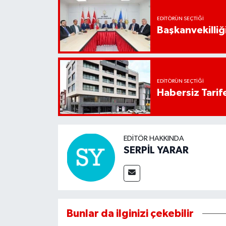
EDITÖRÜN SEÇTIĞI
Başkanvekilliği
EDITÖRÜN SEÇTIĞI
Habersiz Tarife
EDITÖR HAKKINDA
SERPİL YARAR
Bunlar da ilginizi çekebilir