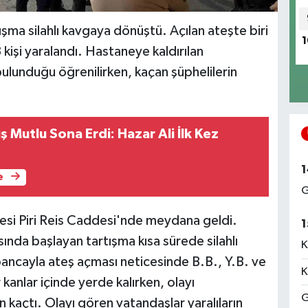
ışma silahlı kavgaya dönüştü. Açılan ateşte biri
1
işi yaralandı. Hastaneye kaldırılan
 bulunduğu öğrenilirken, kaçan şüphelilerin
iş Mutlu Sona Erdi: Hazar Ali İlk Kez
1
e
G
esi Piri Reis Caddesi'nde meydana geldi.
1
nda başlayan tartışma kısa sürede silahlı
K
bancayla ateş açması neticesinde B.B., Y.B. ve
K
kanlar içinde yerde kalırken, olayı
G
 kaçtı. Olayı gören vatandaşlar yaralıların