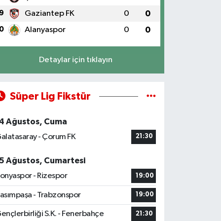
9
Gaziantep FK
0
0
0
Alanyaspor
0
0
Detaylar için tıklayın
Süper Lig Fikstür
4 Ağustos, Cuma
alatasaray - Çorum FK
21:30
5 Ağustos, Cumartesi
onyaspor - Rizespor
19:00
asımpaşa - Trabzonspor
19:00
ençlerbirliği S.K. - Fenerbahçe
21:30