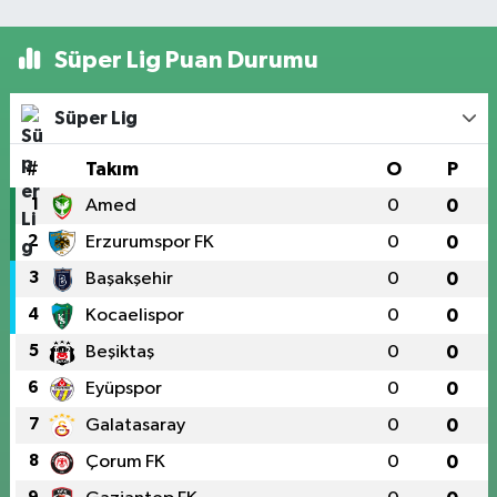
Süper Lig Puan Durumu
Süper Lig
#
Takım
O
P
1
Amed
0
0
2
Erzurumspor FK
0
0
3
Başakşehir
0
0
4
Kocaelispor
0
0
5
Beşiktaş
0
0
6
Eyüpspor
0
0
7
Galatasaray
0
0
8
Çorum FK
0
0