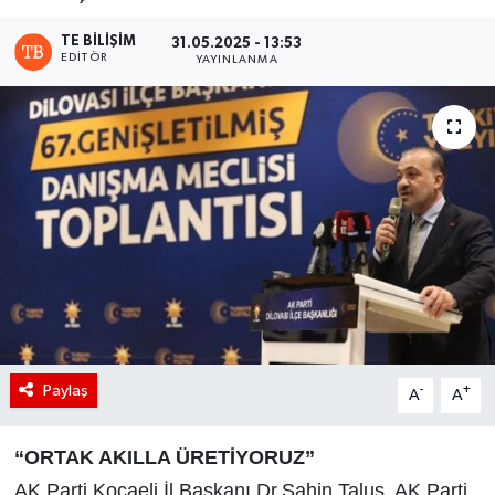
TE BILIŞIM
31.05.2025 - 13:53
EDITÖR
YAYINLANMA
Paylaş
-
+
A
A
“ORTAK AKILLA ÜRETİYORUZ”
AK Parti Kocaeli İl Başkanı Dr.Şahin Talus, AK Parti