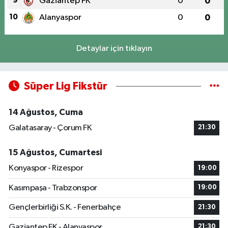
9
Gaziantep FK
0
0
10
Alanyaspor
0
0
Detaylar için tıklayın
Süper Lig Fikstür
14 Ağustos, Cuma
Galatasaray - Çorum FK
21:30
15 Ağustos, Cumartesi
Konyaspor - Rizespor
19:00
Kasımpaşa - Trabzonspor
19:00
Gençlerbirliği S.K. - Fenerbahçe
21:30
Gaziantep FK - Alanyaspor
21:30