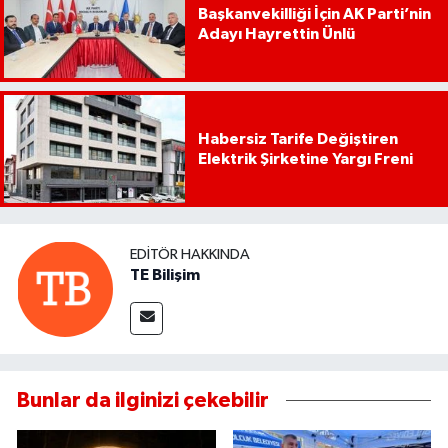
Başkanvekilliği İçin AK Parti’nin
Adayı Hayrettin Ünlü
Habersiz Tarife Değiştiren
Elektrik Şirketine Yargı Freni
EDITÖR HAKKINDA
TE Bilişim
Bunlar da ilginizi çekebilir