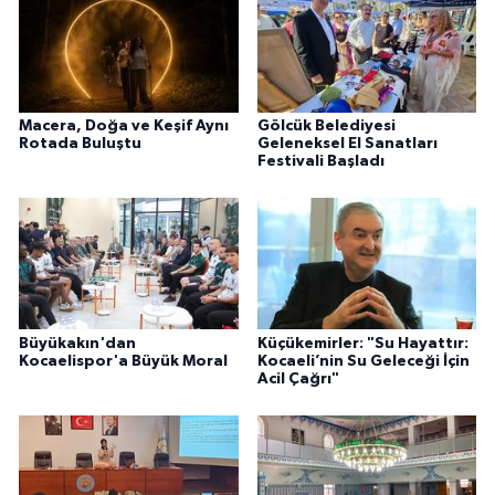
Macera, Doğa ve Keşif Aynı
Gölcük Belediyesi
Rotada Buluştu
Geleneksel El Sanatları
Festivali Başladı
Büyükakın'dan
Küçükemirler: "Su Hayattır:
Kocaelispor'a Büyük Moral
Kocaeli’nin Su Geleceği İçin
Acil Çağrı"