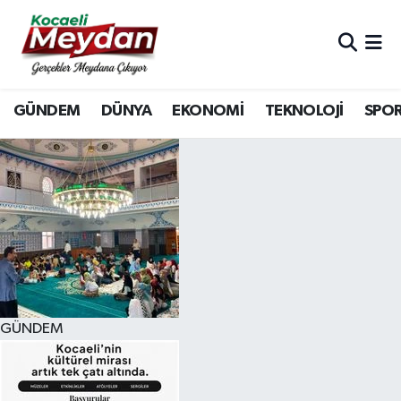
Nöbetçi Eczaneler
GÜNDEM
DÜNYA
EKONOMİ
TEKNOLOJİ
SPO
Hava Durumu
Trafik Durumu
Süper Lig Puan Durumu ve Fikstür
Tüm Manşetler
Son Dakika Haberleri
GÜNDEM
Haber Arşivi