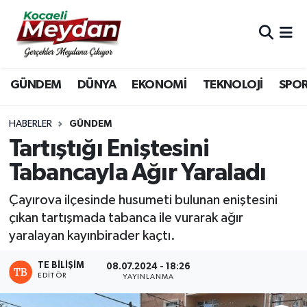
Nöbetçi Eczaneler
GÜNDEM
DÜNYA
EKONOMİ
TEKNOLOJİ
SPO
Hava Durumu
Trafik Durumu
HABERLER
GÜNDEM
Tartıştığı Eniştesini
Süper Lig Puan Durumu ve Fikstür
Tabancayla Ağır Yaraladı
Tüm Manşetler
Çayırova ilçesinde husumeti bulunan eniştesini
çıkan tartışmada tabanca ile vurarak ağır
Son Dakika Haberleri
yaralayan kayınbirader kaçtı.
Haber Arşivi
TE BILIŞIM
08.07.2024 - 18:26
EDITÖR
YAYINLANMA