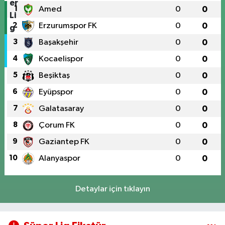
1
Amed
0
0
2
Erzurumspor FK
0
0
3
Başakşehir
0
0
4
Kocaelispor
0
0
5
Beşiktaş
0
0
6
Eyüpspor
0
0
7
Galatasaray
0
0
8
Çorum FK
0
0
9
Gaziantep FK
0
0
10
Alanyaspor
0
0
Detaylar için tıklayın