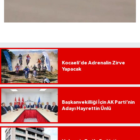
Kocaeli’de Adrenalin Zirve
Yapacak
Başkanvekilliği İçin AK Parti’nin
Adayı Hayrettin Ünlü