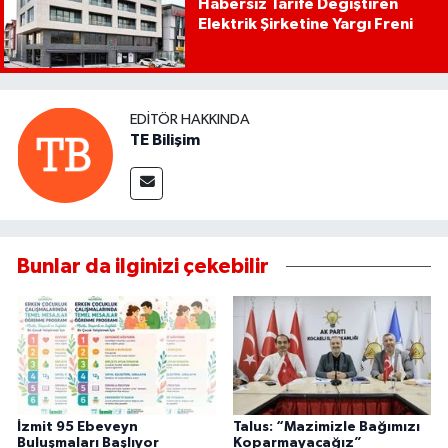
Habersiz Tarife Değiştiren
Elektrik Şirketine Yargı Freni
EDITÖR HAKKINDA
TE Bilişim
Bunlar da ilginizi çekebilir
İzmit 95 Ebeveyn
Talus: “Mazimizle Bağımızı
Buluşmaları Başlıyor
Koparmayacağız”