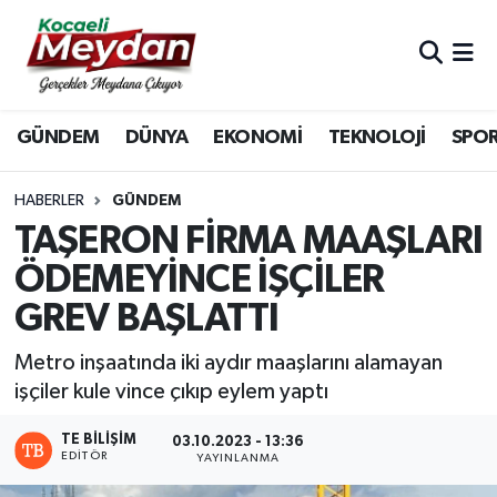
Nöbetçi Eczaneler
GÜNDEM
DÜNYA
EKONOMİ
TEKNOLOJİ
SPO
Hava Durumu
Trafik Durumu
HABERLER
GÜNDEM
TAŞERON FİRMA MAAŞLARI
Süper Lig Puan Durumu ve Fikstür
ÖDEMEYİNCE İŞÇİLER
GREV BAŞLATTI
Tüm Manşetler
Metro inşaatında iki aydır maaşlarını alamayan
Son Dakika Haberleri
işçiler kule vince çıkıp eylem yaptı
Haber Arşivi
TE BILIŞIM
03.10.2023 - 13:36
EDITÖR
YAYINLANMA