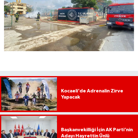
Kocaeli’de Adrenalin Zirve
Yapacak
Başkanvekilliği İçin AK Parti’nin
Adayı Hayrettin Ünlü