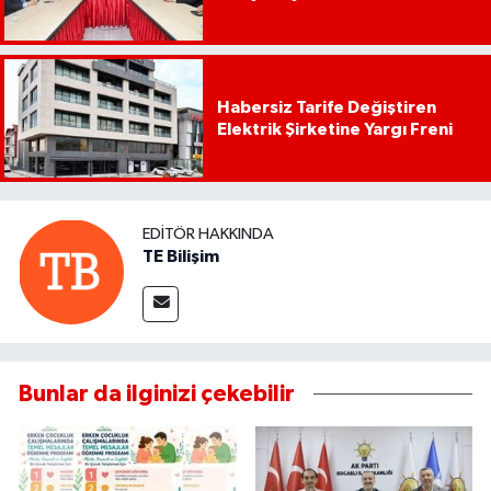
Habersiz Tarife Değiştiren
Elektrik Şirketine Yargı Freni
EDITÖR HAKKINDA
TE Bilişim
Bunlar da ilginizi çekebilir