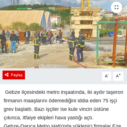
Paylaş
-
+
A
A
Gebze ilçesindeki metro inşaatında, iki aydır taşeron
firmanın maaşlarını ödemediğini iddia eden 75 işçi
grev başlattı. Bazı işçiler ise kule vincin üstüne
çıkınca, itfaiye ekipleri hava yastığı açtı.
Gebze-Darıca Metro Hattı'nda yüklenici firmalar Eze