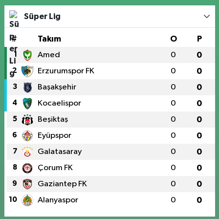
Süper Lig
#
Takım
O
P
1
Amed
0
0
2
Erzurumspor FK
0
0
3
Başakşehir
0
0
4
Kocaelispor
0
0
5
Beşiktaş
0
0
6
Eyüpspor
0
0
7
Galatasaray
0
0
8
Çorum FK
0
0
9
Gaziantep FK
0
0
10
Alanyaspor
0
0