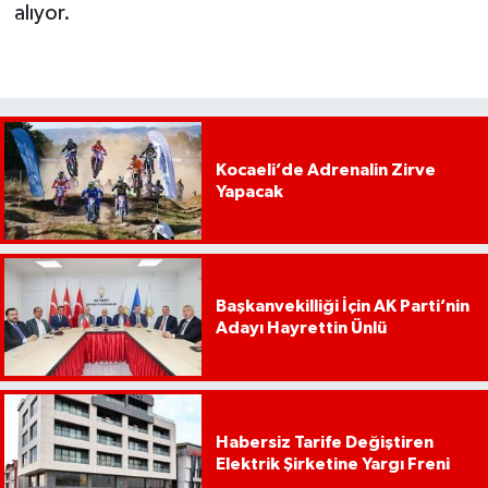
alıyor.
Kocaeli’de Adrenalin Zirve
Yapacak
Başkanvekilliği İçin AK Parti’nin
Adayı Hayrettin Ünlü
Habersiz Tarife Değiştiren
Elektrik Şirketine Yargı Freni