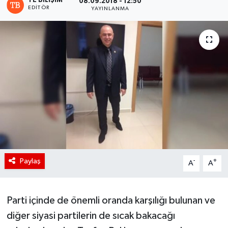
TE BILIŞIM
08.09.2018 - 12:50
EDITÖR
YAYINLANMA
Paylaş
-
+
A
A
Parti içinde de önemli oranda karşılığı bulunan ve
diğer siyasi partilerin de sıcak bakacağı