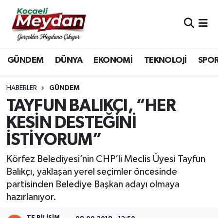
Nöbetçi Eczaneler
GÜNDEM
DÜNYA
EKONOMİ
TEKNOLOJİ
SPO
Hava Durumu
Trafik Durumu
HABERLER
GÜNDEM
TAYFUN BALIKÇI, “HER
Süper Lig Puan Durumu ve Fikstür
KESİN DESTEĞİNİ
İSTİYORUM”
Tüm Manşetler
Körfez Belediyesi’nin CHP’li Meclis Üyesi Tayfun
Son Dakika Haberleri
Balıkçı, yaklaşan yerel seçimler öncesinde
partisinden Belediye Başkan adayı olmaya
Haber Arşivi
hazırlanıyor.