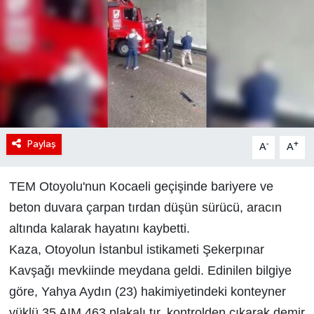
Paylaş
-
+
A
A
TEM Otoyolu'nun Kocaeli geçişinde bariyere ve
beton duvara çarpan tırdan düşün sürücü, aracın
altında kalarak hayatını kaybetti.
Kaza, Otoyolun İstanbul istikameti Şekerpınar
Kavşağı mevkiinde meydana geldi. Edinilen bilgiye
göre, Yahya Aydın (23) hakimiyetindeki konteyner
yüklü 35 AIM 463 plakalı tır, kontrolden çıkarak demir