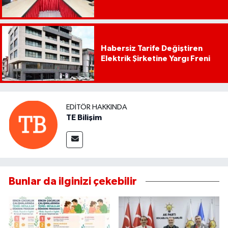
Habersiz Tarife Değiştiren
Elektrik Şirketine Yargı Freni
EDITÖR HAKKINDA
TE Bilişim
Bunlar da ilginizi çekebilir