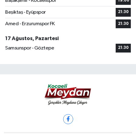
Başakşehir - Kocaelispor
19:00
Beşiktaş - Eyüpspor
21:30
Amed - Erzurumspor FK
21:30
17 Ağustos, Pazartesi
Samsunspor - Göztepe
21:30