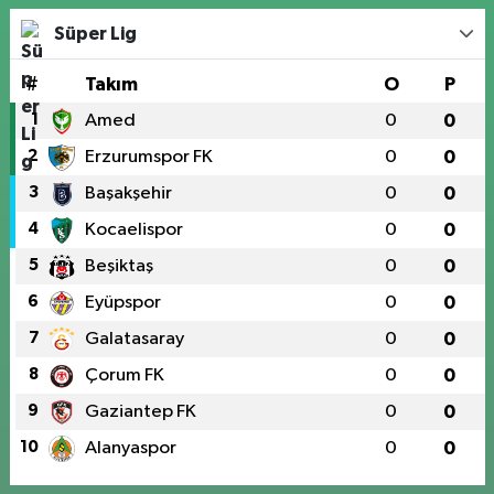
Süper Lig
#
Takım
O
P
1
Amed
0
0
2
Erzurumspor FK
0
0
3
Başakşehir
0
0
4
Kocaelispor
0
0
5
Beşiktaş
0
0
6
Eyüpspor
0
0
7
Galatasaray
0
0
8
Çorum FK
0
0
9
Gaziantep FK
0
0
10
Alanyaspor
0
0