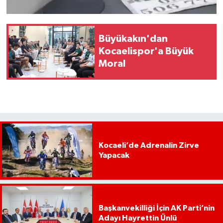
Büyükakın'dan
Kocaelispor'a Büyük
Moral
Kocaeli’de Adrenalin Zirve
Yapacak
Başkanvekilliği İçin AK Parti’nin
Adayı Hayrettin Ünlü