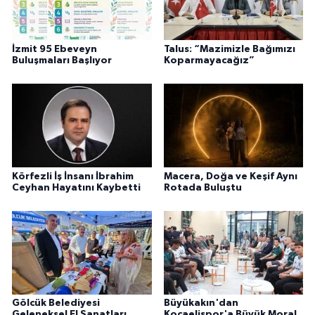
İzmit 95 Ebeveyn
Talus: “Mazimizle Bağımızı
Buluşmaları Başlıyor
Koparmayacağız”
Körfezli İş İnsanı İbrahim
Macera, Doğa ve Keşif Aynı
Ceyhan Hayatını Kaybetti
Rotada Buluştu
Gölcük Belediyesi
Büyükakın'dan
Geleneksel El Sanatları
Kocaelispor'a Büyük Moral