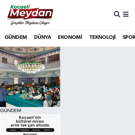
Nöbetçi Eczaneler
GÜNDEM
DÜNYA
EKONOMİ
TEKNOLOJİ
SPO
Hava Durumu
Trafik Durumu
Süper Lig Puan Durumu ve Fikstür
Tüm Manşetler
Son Dakika Haberleri
GÜNDEM
Haber Arşivi