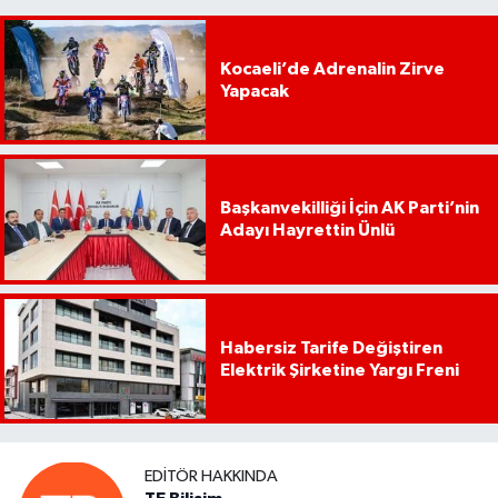
Kocaeli’de Adrenalin Zirve
Yapacak
Başkanvekilliği İçin AK Parti’nin
Adayı Hayrettin Ünlü
Habersiz Tarife Değiştiren
Elektrik Şirketine Yargı Freni
EDITÖR HAKKINDA