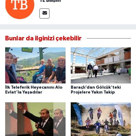
TE Bilişim
Bunlar da ilginizi çekebilir
İlk Teleferik Heyecanını Alo
Baraçlı’dan Gölcük’teki
Evlat’la Yaşadılar
Projelere Yakın Takip