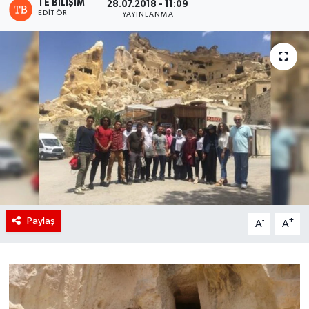
TE BILIŞIM
28.07.2018 - 11:09
EDITÖR
YAYINLANMA
Paylaş
-
+
A
A