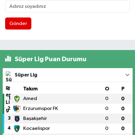
Gönder
Süper Lig Puan Durumu
Süper Lig
#
Takım
O
P
1
Amed
0
0
2
Erzurumspor FK
0
0
3
Başakşehir
0
0
4
Kocaelispor
0
0