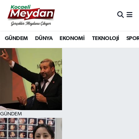
Nöbetçi Eczaneler
GÜNDEM
DÜNYA
EKONOMİ
TEKNOLOJİ
SPO
Hava Durumu
Trafik Durumu
Süper Lig Puan Durumu ve Fikstür
Tüm Manşetler
Son Dakika Haberleri
GÜNDEM
Haber Arşivi