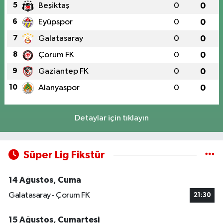
5
Beşiktaş
0
0
6
Eyüpspor
0
0
7
Galatasaray
0
0
8
Çorum FK
0
0
9
Gaziantep FK
0
0
10
Alanyaspor
0
0
Detaylar için tıklayın
Süper Lig Fikstür
14 Ağustos, Cuma
Galatasaray - Çorum FK
21:30
15 Ağustos, Cumartesi