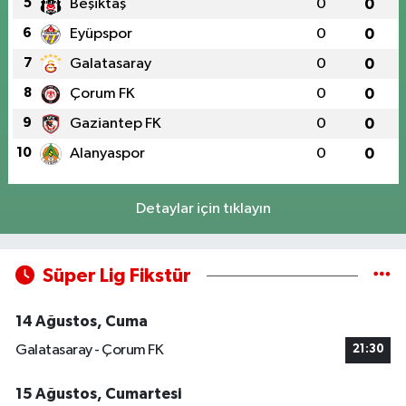
5
Beşiktaş
0
0
6
Eyüpspor
0
0
7
Galatasaray
0
0
8
Çorum FK
0
0
9
Gaziantep FK
0
0
10
Alanyaspor
0
0
Detaylar için tıklayın
Süper Lig Fikstür
14 Ağustos, Cuma
Galatasaray - Çorum FK
21:30
15 Ağustos, Cumartesi