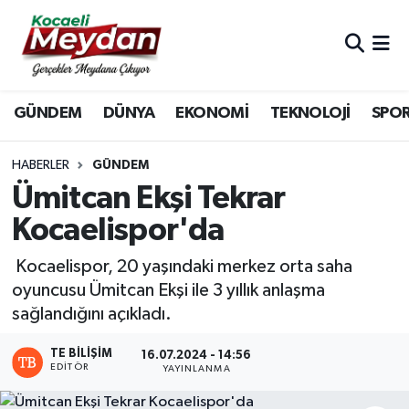
Nöbetçi Eczaneler
GÜNDEM
DÜNYA
EKONOMİ
TEKNOLOJİ
SPO
Hava Durumu
Trafik Durumu
HABERLER
GÜNDEM
Ümitcan Ekşi Tekrar
Süper Lig Puan Durumu ve Fikstür
Kocaelispor'da
Tüm Manşetler
Kocaelispor, 20 yaşındaki merkez orta saha
oyuncusu Ümitcan Ekşi ile 3 yıllık anlaşma
Son Dakika Haberleri
sağlandığını açıkladı.
Haber Arşivi
TE BILIŞIM
16.07.2024 - 14:56
EDITÖR
YAYINLANMA