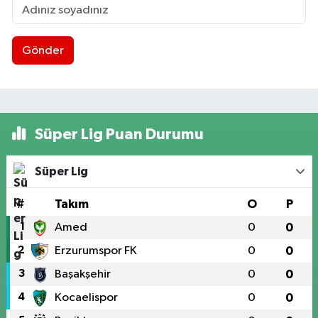
Gönder
Süper Lig Puan Durumu
Süper Lig
#
Takım
O
P
1
Amed
0
0
2
Erzurumspor FK
0
0
3
Başakşehir
0
0
4
Kocaelispor
0
0