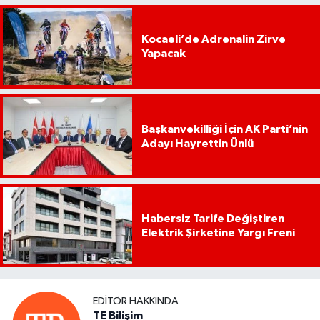
Kocaeli’de Adrenalin Zirve
Yapacak
Başkanvekilliği İçin AK Parti’nin
Adayı Hayrettin Ünlü
Habersiz Tarife Değiştiren
Elektrik Şirketine Yargı Freni
EDITÖR HAKKINDA
TE Bilişim