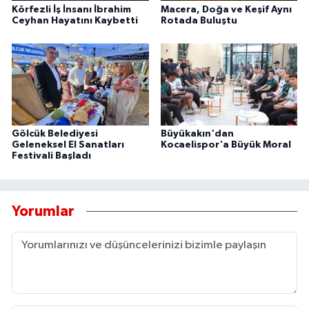
Körfezli İş İnsanı İbrahim
Macera, Doğa ve Keşif Aynı
Ceyhan Hayatını Kaybetti
Rotada Buluştu
Gölcük Belediyesi
Büyükakın'dan
Geleneksel El Sanatları
Kocaelispor'a Büyük Moral
Festivali Başladı
Yorumlar