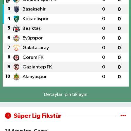
3
Başakşehir
0
0
4
Kocaelispor
0
0
5
Beşiktaş
0
0
6
Eyüpspor
0
0
7
Galatasaray
0
0
8
Çorum FK
0
0
9
Gaziantep FK
0
0
10
Alanyaspor
0
0
Detaylar için tıklayın
Süper Lig Fikstür
14 Ağustos, Cuma