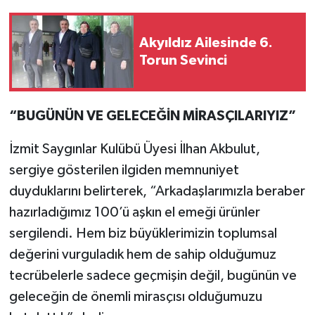
Akyıldız Ailesinde 6.
Torun Sevinci
“BUGÜNÜN VE GELECEĞİN MİRASÇILARIYIZ”
İzmit Saygınlar Kulübü Üyesi İlhan Akbulut,
sergiye gösterilen ilgiden memnuniyet
duyduklarını belirterek, “Arkadaşlarımızla beraber
hazırladığımız 100’ü aşkın el emeği ürünler
sergilendi. Hem biz büyüklerimizin toplumsal
değerini vurguladık hem de sahip olduğumuz
tecrübelerle sadece geçmişin değil, bugünün ve
geleceğin de önemli mirasçısı olduğumuzu