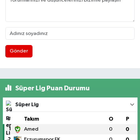
Gönder
Süper Lig Puan Durumu
Süper Lig
#
Takım
O
P
1
Amed
0
0
2
Erzurumspor FK
0
0