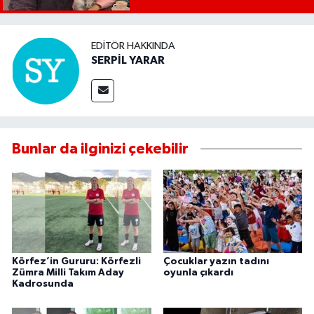
Başkanıdır"
EDITÖR HAKKINDA
SERPİL YARAR
Bunlar da ilginizi çekebilir
Körfez’in Gururu: Körfezli
Çocuklar yazın tadını
Zümra Milli Takım Aday
oyunla çıkardı
Kadrosunda