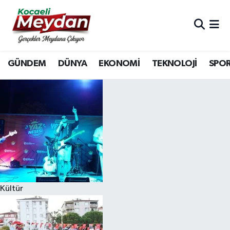
Nöbetçi Eczaneler
GÜNDEM
DÜNYA
EKONOMİ
TEKNOLOJİ
SPO
Hava Durumu
Trafik Durumu
Süper Lig Puan Durumu ve Fikstür
Tüm Manşetler
Son Dakika Haberleri
Kültür
Haber Arşivi