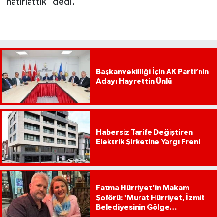
hatırlattık” dedi.
Başkanvekilliği İçin AK Parti’nin
Adayı Hayrettin Ünlü
Habersiz Tarife Değiştiren
Elektrik Şirketine Yargı Freni
Fatma Hürriyet'in Makam
Şoförü:"Murat Hürriyet, İzmit
Belediyesinin Gölge