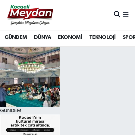
Nöbetçi Eczaneler
GÜNDEM
DÜNYA
EKONOMİ
TEKNOLOJİ
SPO
Hava Durumu
Trafik Durumu
Süper Lig Puan Durumu ve Fikstür
Tüm Manşetler
Son Dakika Haberleri
GÜNDEM
Haber Arşivi