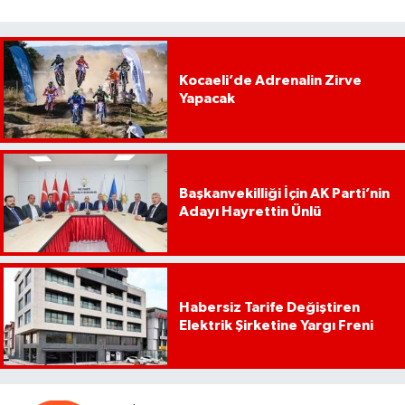
Kocaeli’de Adrenalin Zirve
Yapacak
Başkanvekilliği İçin AK Parti’nin
Adayı Hayrettin Ünlü
Habersiz Tarife Değiştiren
Elektrik Şirketine Yargı Freni