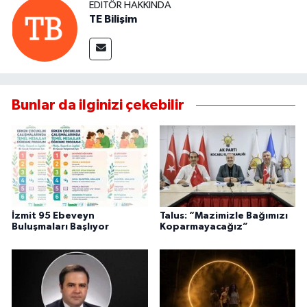
EDITÖR HAKKINDA
TE Bilişim
Bunlar da ilginizi çekebilir
İzmit 95 Ebeveyn
Talus: “Mazimizle Bağımızı
Buluşmaları Başlıyor
Koparmayacağız”