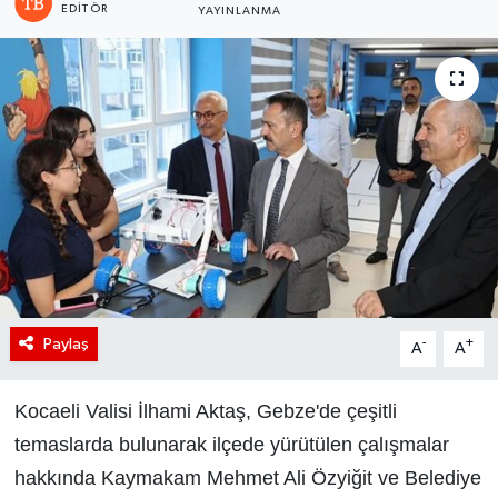
EDITÖR
YAYINLANMA
Paylaş
-
+
A
A
Kocaeli Valisi İlhami Aktaş, Gebze'de çeşitli
temaslarda bulunarak ilçede yürütülen çalışmalar
hakkında Kaymakam Mehmet Ali Özyiğit ve Belediye