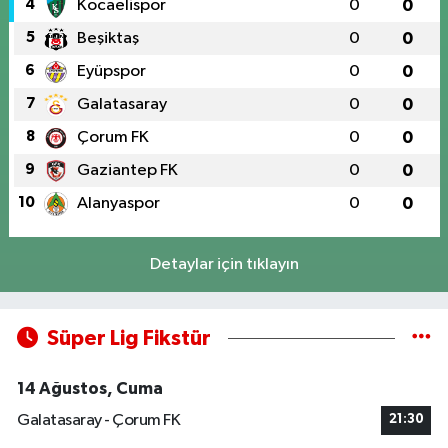
4
Kocaelispor
0
0
5
Beşiktaş
0
0
6
Eyüpspor
0
0
7
Galatasaray
0
0
8
Çorum FK
0
0
9
Gaziantep FK
0
0
10
Alanyaspor
0
0
Detaylar için tıklayın
Süper Lig Fikstür
14 Ağustos, Cuma
Galatasaray - Çorum FK
21:30