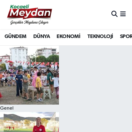
Nöbetçi Eczaneler
GÜNDEM
DÜNYA
EKONOMİ
TEKNOLOJİ
SPO
Hava Durumu
Trafik Durumu
Süper Lig Puan Durumu ve Fikstür
Tüm Manşetler
Son Dakika Haberleri
Genel
Haber Arşivi