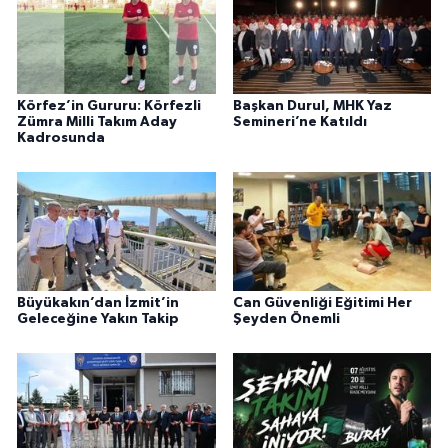
Körfez’in Gururu: Körfezli
Başkan Durul, MHK Yaz
Zümra Milli Takım Aday
Semineri’ne Katıldı
Kadrosunda
Büyükakın’dan İzmit’in
Can Güvenliği Eğitimi Her
Geleceğine Yakın Takip
Şeyden Önemli