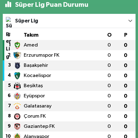
Süper Lig Puan Durumu
Süper Lig
#
Takım
O
P
1
Amed
0
0
2
Erzurumspor FK
0
0
3
Başakşehir
0
0
4
Kocaelispor
0
0
5
Beşiktaş
0
0
6
Eyüpspor
0
0
7
Galatasaray
0
0
8
Çorum FK
0
0
9
Gaziantep FK
0
0
10
Alanyaspor
0
0