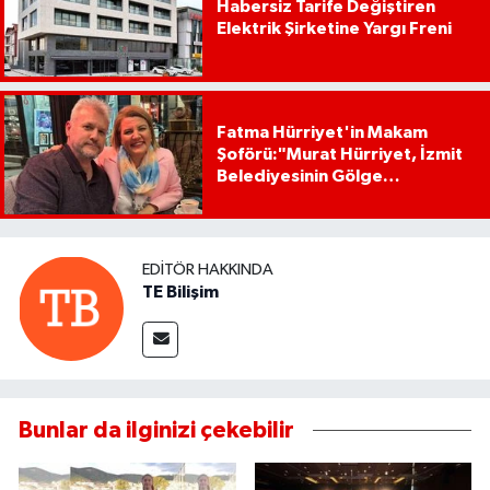
Habersiz Tarife Değiştiren
Elektrik Şirketine Yargı Freni
Fatma Hürriyet'in Makam
Şoförü:"Murat Hürriyet, İzmit
Belediyesinin Gölge
Başkanıdır"
EDITÖR HAKKINDA
TE Bilişim
Bunlar da ilginizi çekebilir