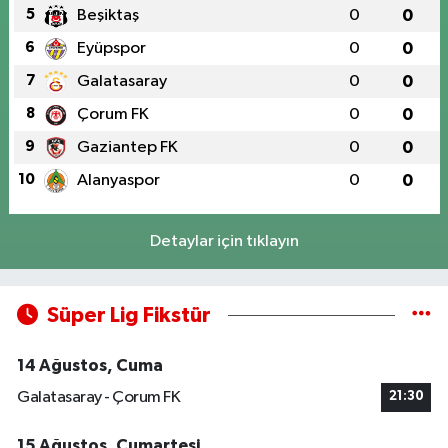
5
Beşiktaş
0
0
6
Eyüpspor
0
0
7
Galatasaray
0
0
8
Çorum FK
0
0
9
Gaziantep FK
0
0
10
Alanyaspor
0
0
Detaylar için tıklayın
Süper Lig Fikstür
14 Ağustos, Cuma
Galatasaray - Çorum FK
21:30
15 Ağustos, Cumartesi