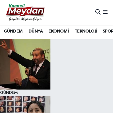
Nöbetçi Eczaneler
GÜNDEM
DÜNYA
EKONOMİ
TEKNOLOJİ
SPO
Hava Durumu
Trafik Durumu
Süper Lig Puan Durumu ve Fikstür
Tüm Manşetler
Son Dakika Haberleri
GÜNDEM
Haber Arşivi