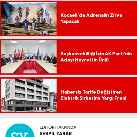
Kocaeli’de Adrenalin Zirve
Yapacak
Başkanvekilliği İçin AK Parti’nin
Adayı Hayrettin Ünlü
Habersiz Tarife Değiştiren
Elektrik Şirketine Yargı Freni
EDITÖR HAKKINDA
SERPİL YARAR