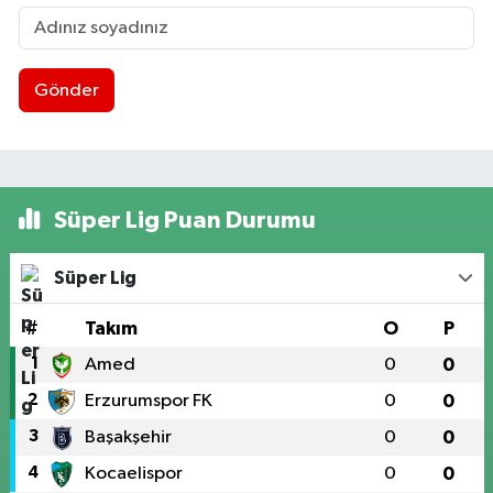
Gönder
Süper Lig Puan Durumu
Süper Lig
#
Takım
O
P
1
Amed
0
0
2
Erzurumspor FK
0
0
3
Başakşehir
0
0
4
Kocaelispor
0
0