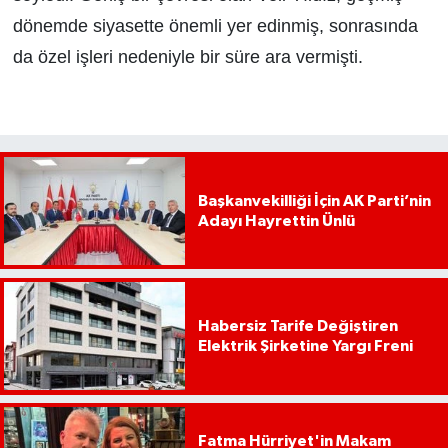
dönemde siyasette önemli yer edinmiş, sonrasında
da özel işleri nedeniyle bir süre ara vermişti.
Başkanvekilliği İçin AK Parti’nin
Adayı Hayrettin Ünlü
Habersiz Tarife Değiştiren
Elektrik Şirketine Yargı Freni
Fatma Hürriyet'in Makam