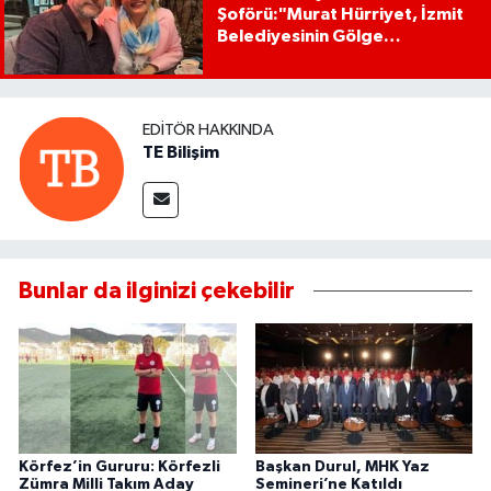
Şoförü:"Murat Hürriyet, İzmit
Belediyesinin Gölge
Başkanıdır"
EDITÖR HAKKINDA
TE Bilişim
Bunlar da ilginizi çekebilir
Körfez’in Gururu: Körfezli
Başkan Durul, MHK Yaz
Zümra Milli Takım Aday
Semineri’ne Katıldı