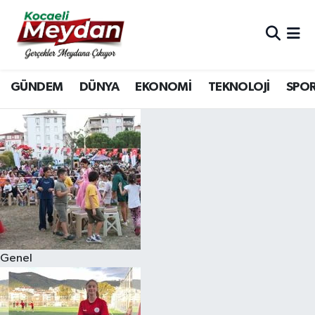
Nöbetçi Eczaneler
GÜNDEM
DÜNYA
EKONOMİ
TEKNOLOJİ
SPO
Hava Durumu
Trafik Durumu
Süper Lig Puan Durumu ve Fikstür
Tüm Manşetler
Son Dakika Haberleri
Genel
Haber Arşivi