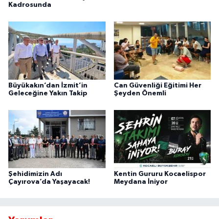
Kadrosunda
Büyükakın’dan İzmit’in
Can Güvenliği Eğitimi Her
Geleceğine Yakın Takip
Şeyden Önemli
Şehidimizin Adı
Kentin Gururu Kocaelispor
Çayırova’da Yaşayacak!
Meydana İniyor