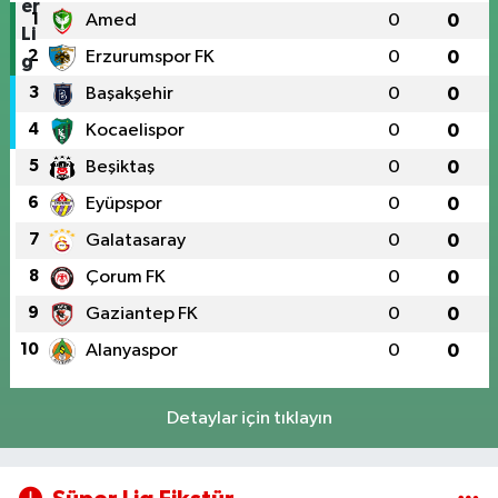
1
Amed
0
0
2
Erzurumspor FK
0
0
3
Başakşehir
0
0
4
Kocaelispor
0
0
5
Beşiktaş
0
0
6
Eyüpspor
0
0
7
Galatasaray
0
0
8
Çorum FK
0
0
9
Gaziantep FK
0
0
10
Alanyaspor
0
0
Detaylar için tıklayın