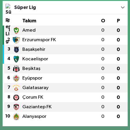
Süper Lig
#
Takım
O
P
1
Amed
0
0
2
Erzurumspor FK
0
0
3
Başakşehir
0
0
4
Kocaelispor
0
0
5
Beşiktaş
0
0
6
Eyüpspor
0
0
7
Galatasaray
0
0
8
Çorum FK
0
0
9
Gaziantep FK
0
0
10
Alanyaspor
0
0