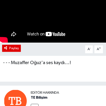
Paylaş
-
+
A
A
- - - Muzaffer Oğuz'a ses kaydı...!
EDITÖR HAKKINDA
TE Bilişim