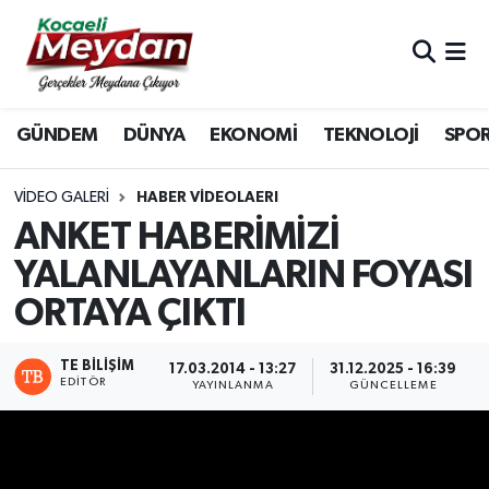
Nöbetçi Eczaneler
GÜNDEM
DÜNYA
EKONOMİ
TEKNOLOJİ
SPO
Hava Durumu
Trafik Durumu
VIDEO GALERI
HABER VİDEOLAERI
ANKET HABERİMİZİ
Süper Lig Puan Durumu ve Fikstür
YALANLAYANLARIN FOYASI
ORTAYA ÇIKTI
Tüm Manşetler
Son Dakika Haberleri
TE BILIŞIM
17.03.2014 - 13:27
31.12.2025 - 16:39
EDITÖR
YAYINLANMA
GÜNCELLEME
Haber Arşivi