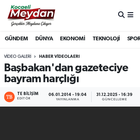
Nöbetçi Eczaneler
GÜNDEM
DÜNYA
EKONOMİ
TEKNOLOJİ
SPO
Hava Durumu
Trafik Durumu
VIDEO GALERI
HABER VİDEOLAERI
Başbakan'dan gazeteciye
Süper Lig Puan Durumu ve Fikstür
bayram harçlığı
Tüm Manşetler
TE BILIŞIM
06.01.2014 - 19:04
31.12.2025 - 16:39
EDITÖR
YAYINLANMA
GÜNCELLEME
Son Dakika Haberleri
Haber Arşivi