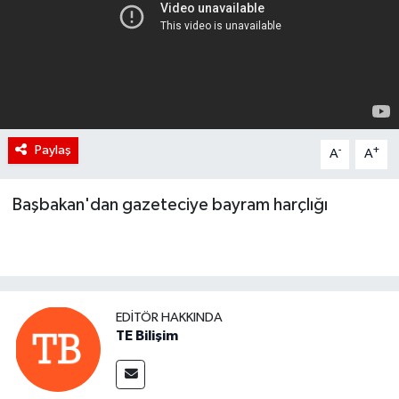
Paylaş
-
+
A
A
Başbakan'dan gazeteciye bayram harçlığı
EDITÖR HAKKINDA
TE Bilişim