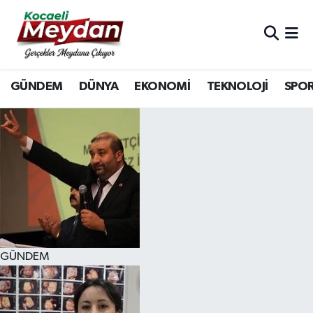
Nöbetçi Eczaneler
GÜNDEM
DÜNYA
EKONOMİ
TEKNOLOJİ
SPO
Hava Durumu
Trafik Durumu
Süper Lig Puan Durumu ve Fikstür
Tüm Manşetler
Son Dakika Haberleri
GÜNDEM
Haber Arşivi