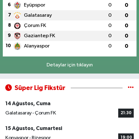
6
Eyüpspor
0
0
7
Galatasaray
0
0
8
Çorum FK
0
0
9
Gaziantep FK
0
0
10
Alanyaspor
0
0
Detaylar için tıklayın
Süper Lig Fikstür
14 Ağustos, Cuma
Galatasaray - Çorum FK
21:30
15 Ağustos, Cumartesi
Konyaspor - Rizespor
19:00