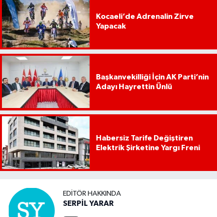
Kocaeli’de Adrenalin Zirve
Yapacak
Başkanvekilliği İçin AK Parti’nin
Adayı Hayrettin Ünlü
Habersiz Tarife Değiştiren
Elektrik Şirketine Yargı Freni
EDITÖR HAKKINDA
SERPİL YARAR