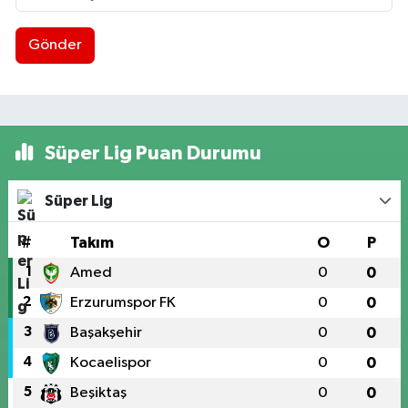
Gönder
Süper Lig Puan Durumu
Süper Lig
#
Takım
O
P
1
Amed
0
0
2
Erzurumspor FK
0
0
3
Başakşehir
0
0
4
Kocaelispor
0
0
5
Beşiktaş
0
0