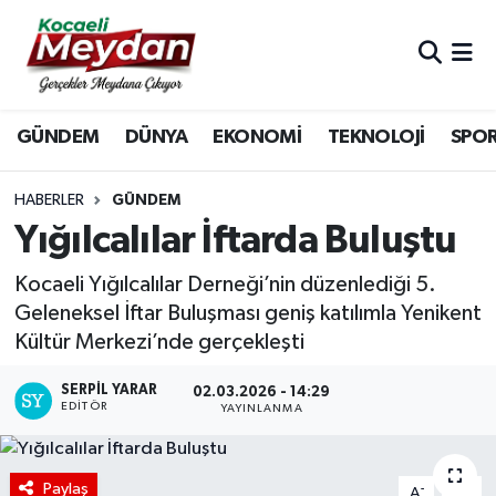
Nöbetçi Eczaneler
GÜNDEM
DÜNYA
EKONOMİ
TEKNOLOJİ
SPO
Hava Durumu
Trafik Durumu
HABERLER
GÜNDEM
Yığılcalılar İftarda Buluştu
Süper Lig Puan Durumu ve Fikstür
Kocaeli Yığılcalılar Derneği’nin düzenlediği 5.
Tüm Manşetler
Geleneksel İftar Buluşması geniş katılımla Yenikent
Kültür Merkezi’nde gerçekleşti
Son Dakika Haberleri
SERPİL YARAR
02.03.2026 - 14:29
EDITÖR
YAYINLANMA
Haber Arşivi
Paylaş
-
+
A
A