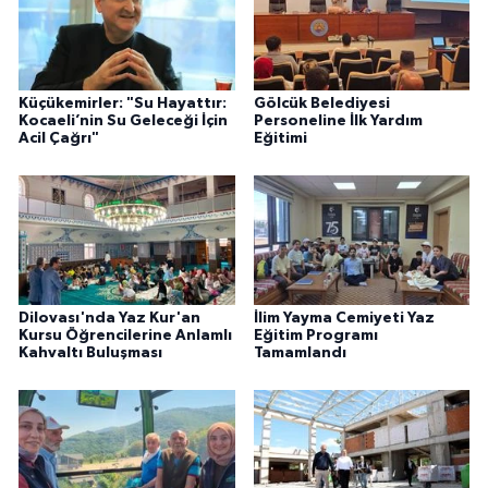
Küçükemirler: "Su Hayattır:
Gölcük Belediyesi
Kocaeli’nin Su Geleceği İçin
Personeline İlk Yardım
Acil Çağrı"
Eğitimi
Dilovası'nda Yaz Kur'an
İlim Yayma Cemiyeti Yaz
Kursu Öğrencilerine Anlamlı
Eğitim Programı
Kahvaltı Buluşması
Tamamlandı