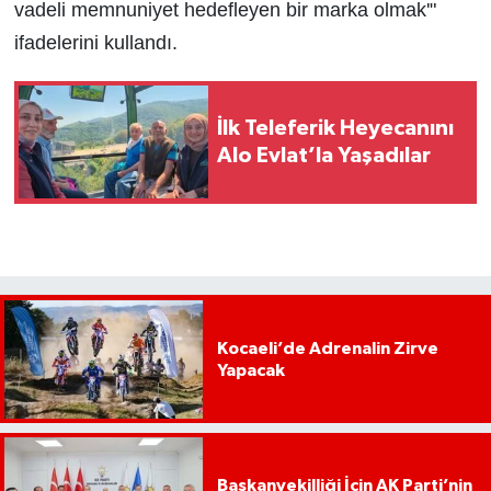
vadeli memnuniyet hedefleyen bir marka olmak'"
ifadelerini kullandı.
İlk Teleferik Heyecanını
Alo Evlat’la Yaşadılar
Kocaeli’de Adrenalin Zirve
Yapacak
Başkanvekilliği İçin AK Parti’nin