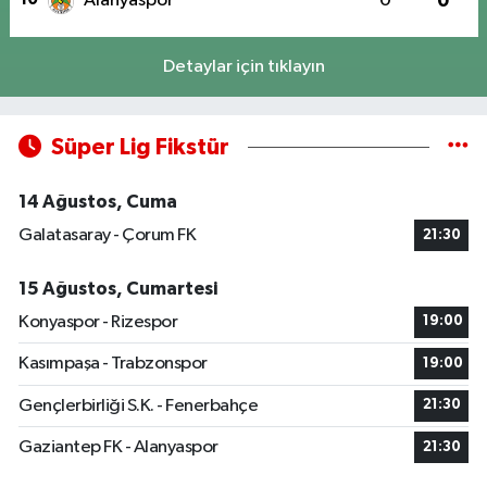
Alanyaspor
0
0
Detaylar için tıklayın
Süper Lig Fikstür
14 Ağustos, Cuma
Galatasaray - Çorum FK
21:30
15 Ağustos, Cumartesi
Konyaspor - Rizespor
19:00
Kasımpaşa - Trabzonspor
19:00
Gençlerbirliği S.K. - Fenerbahçe
21:30
Gaziantep FK - Alanyaspor
21:30