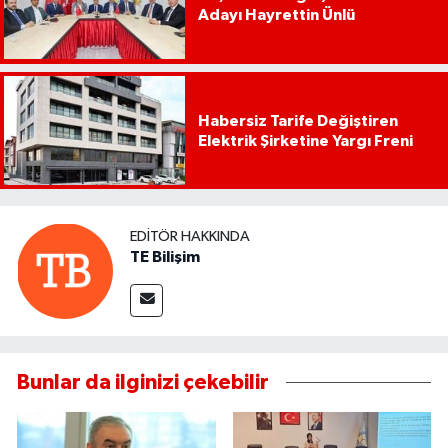
Adayı Hayrettin Ünlü
Habersiz Tarife Değiştiren
Elektrik Şirketine Yargı Freni
EDITÖR HAKKINDA
TE Bilişim
Bunlar da ilginizi çekebilir