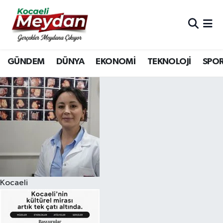
Nöbetçi Eczaneler
GÜNDEM
DÜNYA
EKONOMİ
TEKNOLOJİ
SPO
Hava Durumu
Trafik Durumu
Süper Lig Puan Durumu ve Fikstür
Tüm Manşetler
Son Dakika Haberleri
Kocaeli
Haber Arşivi