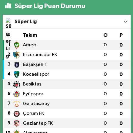
Süper Lig Puan Durumu
Süper Lig
#
Takım
O
P
1
Amed
0
0
2
Erzurumspor FK
0
0
3
Başakşehir
0
0
4
Kocaelispor
0
0
5
Beşiktaş
0
0
6
Eyüpspor
0
0
7
Galatasaray
0
0
8
Çorum FK
0
0
9
Gaziantep FK
0
0
10