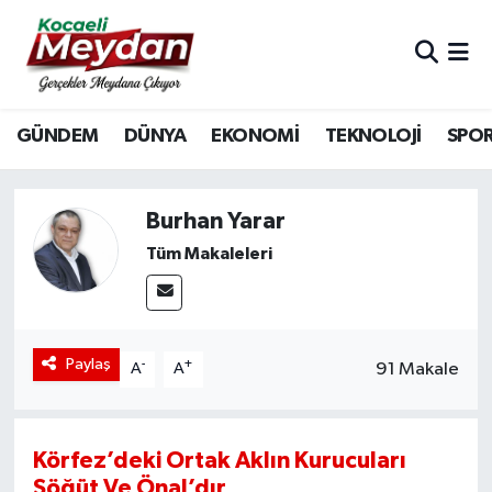
Nöbetçi Eczaneler
GÜNDEM
DÜNYA
EKONOMİ
TEKNOLOJİ
SPO
Hava Durumu
Trafik Durumu
Burhan Yarar
Süper Lig Puan Durumu ve Fikstür
Tüm Makaleleri
Tüm Manşetler
Son Dakika Haberleri
Paylaş
-
+
91 Makale
A
A
Haber Arşivi
Körfez’deki Ortak Aklın Kurucuları
Söğüt Ve Önal’dır