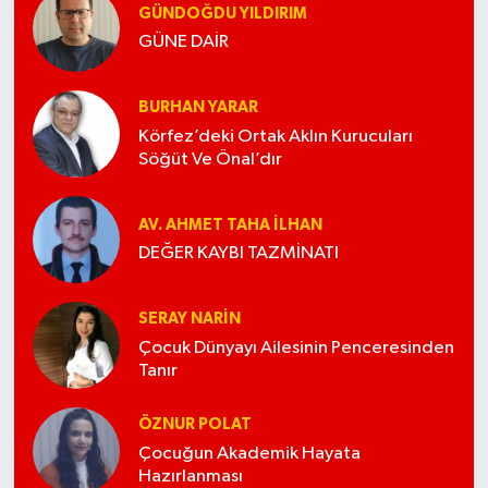
GÜNDOĞDU YILDIRIM
GÜNE DAİR
BURHAN YARAR
Körfez’deki Ortak Aklın Kurucuları
Söğüt Ve Önal’dır
AV. AHMET TAHA İLHAN
DEĞER KAYBI TAZMİNATI
SERAY NARİN
Çocuk Dünyayı Ailesinin Penceresinden
Tanır
ÖZNUR POLAT
Çocuğun Akademik Hayata
Hazırlanması