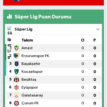
Süper Lig Puan Durumu
Süper Lig
#
Takım
O
P
1
Amed
0
0
2
Erzurumspor FK
0
0
3
Başakşehir
0
0
4
Kocaelispor
0
0
5
Beşiktaş
0
0
6
Eyüpspor
0
0
7
Galatasaray
0
0
8
Çorum FK
0
0