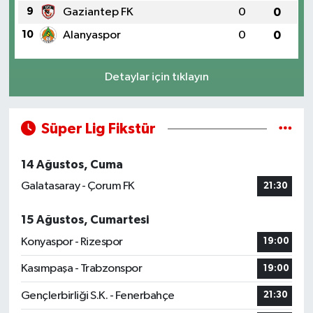
9
Gaziantep FK
0
0
10
Alanyaspor
0
0
Detaylar için tıklayın
Süper Lig Fikstür
14 Ağustos, Cuma
Galatasaray - Çorum FK
21:30
15 Ağustos, Cumartesi
Konyaspor - Rizespor
19:00
Kasımpaşa - Trabzonspor
19:00
Gençlerbirliği S.K. - Fenerbahçe
21:30