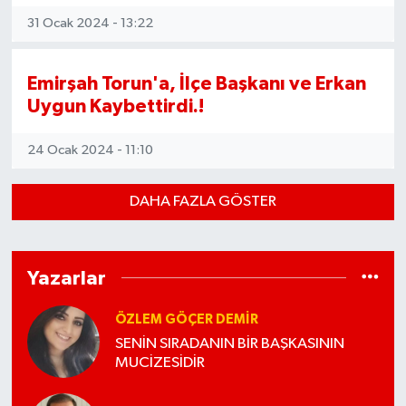
31 Ocak 2024 - 13:22
Emirşah Torun'a, İlçe Başkanı ve Erkan
Uygun Kaybettirdi.!
24 Ocak 2024 - 11:10
DAHA FAZLA GÖSTER
Yazarlar
ÖZLEM GÖÇER DEMİR
SENİN SIRADANIN BİR BAŞKASININ
MUCİZESİDİR