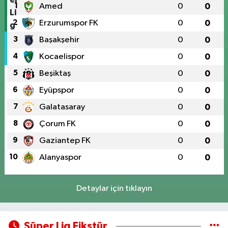
1
Amed
0
0
2
Erzurumspor FK
0
0
3
Başakşehir
0
0
4
Kocaelispor
0
0
5
Beşiktaş
0
0
6
Eyüpspor
0
0
7
Galatasaray
0
0
8
Çorum FK
0
0
9
Gaziantep FK
0
0
10
Alanyaspor
0
0
Detaylar için tıklayın
Süper Lig Fikstür