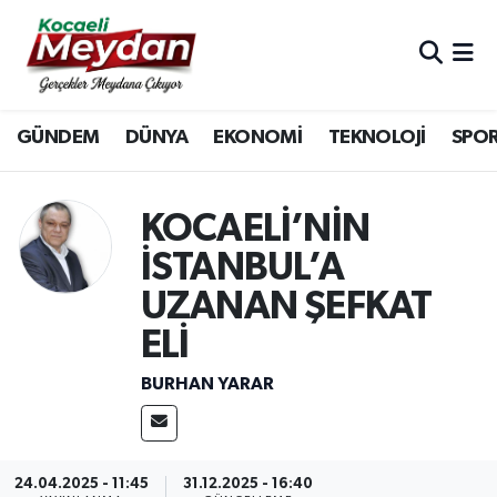
Nöbetçi Eczaneler
GÜNDEM
DÜNYA
EKONOMİ
TEKNOLOJİ
SPO
Hava Durumu
Trafik Durumu
KOCAELİ’NİN
Süper Lig Puan Durumu ve Fikstür
İSTANBUL’A
UZANAN ŞEFKAT
Tüm Manşetler
ELİ
Son Dakika Haberleri
BURHAN YARAR
Haber Arşivi
24.04.2025 - 11:45
31.12.2025 - 16:40