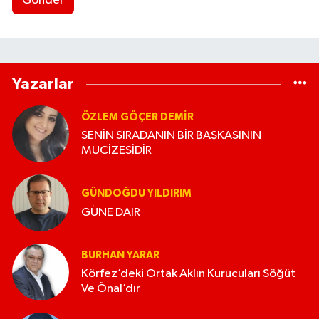
Gönder
Yazarlar
ÖZLEM GÖÇER DEMİR
SENİN SIRADANIN BİR BAŞKASININ
MUCİZESİDİR
GÜNDOĞDU YILDIRIM
GÜNE DAİR
BURHAN YARAR
Körfez’deki Ortak Aklın Kurucuları Söğüt
Ve Önal’dır