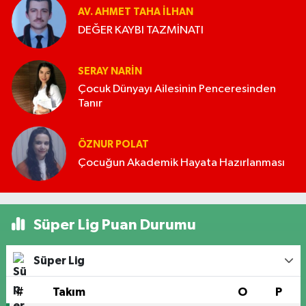
AV. AHMET TAHA İLHAN
DEĞER KAYBI TAZMİNATI
SERAY NARİN
Çocuk Dünyayı Ailesinin Penceresinden
Tanır
ÖZNUR POLAT
Çocuğun Akademik Hayata Hazırlanması
Süper Lig Puan Durumu
Süper Lig
#
Takım
O
P