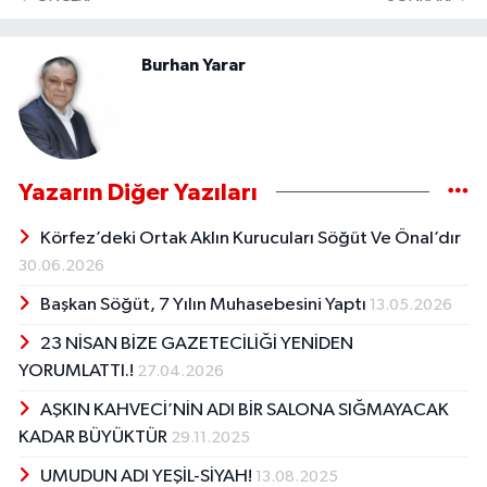
Burhan Yarar
Yazarın Diğer Yazıları
Körfez’deki Ortak Aklın Kurucuları Söğüt Ve Önal’dır
30.06.2026
Başkan Söğüt, 7 Yılın Muhasebesini Yaptı
13.05.2026
23 NİSAN BİZE GAZETECİLİĞİ YENİDEN
YORUMLATTI.!
27.04.2026
AŞKIN KAHVECİ’NİN ADI BİR SALONA SIĞMAYACAK
KADAR BÜYÜKTÜR
29.11.2025
UMUDUN ADI YEŞİL-SİYAH!
13.08.2025