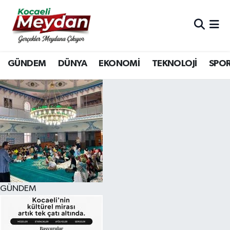
Nöbetçi Eczaneler
GÜNDEM
DÜNYA
EKONOMİ
TEKNOLOJİ
SPO
Hava Durumu
Trafik Durumu
Süper Lig Puan Durumu ve Fikstür
Tüm Manşetler
Son Dakika Haberleri
GÜNDEM
Haber Arşivi