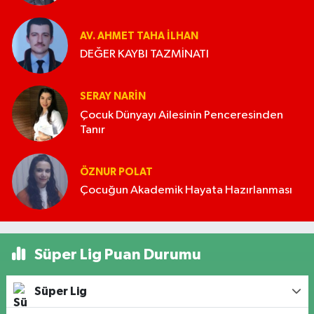
AV. AHMET TAHA İLHAN
DEĞER KAYBI TAZMİNATI
SERAY NARİN
Çocuk Dünyayı Ailesinin Penceresinden
Tanır
ÖZNUR POLAT
Çocuğun Akademik Hayata Hazırlanması
Süper Lig Puan Durumu
Süper Lig