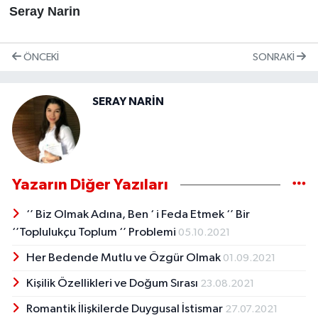
Seray Narin
ÖNCEKI
SONRAKI
SERAY NARİN
Yazarın Diğer Yazıları
‘’ Biz Olmak Adına, Ben ‘ i Feda Etmek ‘’ Bir
‘’Toplulukçu Toplum ‘’ Problemi
05.10.2021
Her Bedende Mutlu ve Özgür Olmak
01.09.2021
Kişilik Özellikleri ve Doğum Sırası
23.08.2021
Romantik İlişkilerde Duygusal İstismar
27.07.2021