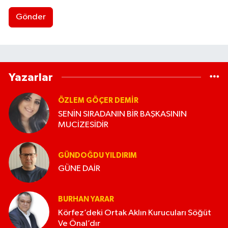
Gönder
Yazarlar
ÖZLEM GÖÇER DEMİR
SENİN SIRADANIN BİR BAŞKASININ
MUCİZESİDİR
GÜNDOĞDU YILDIRIM
GÜNE DAİR
BURHAN YARAR
Körfez’deki Ortak Aklın Kurucuları Söğüt
Ve Önal’dır