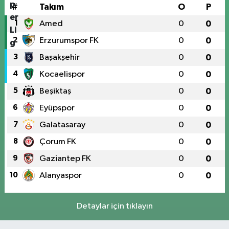
#
Takım
O
P
1
Amed
0
0
2
Erzurumspor FK
0
0
3
Başakşehir
0
0
4
Kocaelispor
0
0
5
Beşiktaş
0
0
6
Eyüpspor
0
0
7
Galatasaray
0
0
8
Çorum FK
0
0
9
Gaziantep FK
0
0
10
Alanyaspor
0
0
Detaylar için tıklayın