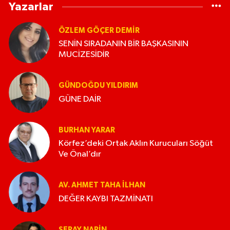
Yazarlar
ÖZLEM GÖÇER DEMİR
SENİN SIRADANIN BİR BAŞKASININ
MUCİZESİDİR
GÜNDOĞDU YILDIRIM
GÜNE DAİR
BURHAN YARAR
Körfez’deki Ortak Aklın Kurucuları Söğüt
Ve Önal’dır
AV. AHMET TAHA İLHAN
DEĞER KAYBI TAZMİNATI
SERAY NARİN