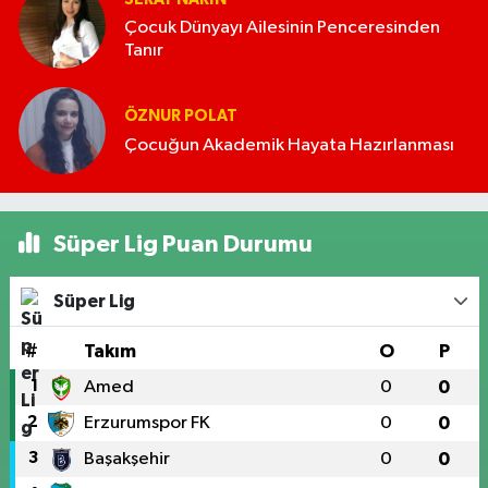
Çocuk Dünyayı Ailesinin Penceresinden
Tanır
ÖZNUR POLAT
Çocuğun Akademik Hayata Hazırlanması
Süper Lig Puan Durumu
Süper Lig
#
Takım
O
P
1
Amed
0
0
2
Erzurumspor FK
0
0
3
Başakşehir
0
0