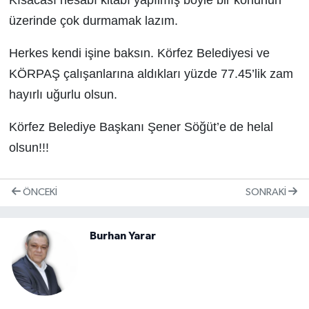
Kısacası hesabı kitabı yapılmış böyle bir konunun
üzerinde çok durmamak lazım.
Herkes kendi işine baksın. Körfez Belediyesi ve
KÖRPAŞ çalışanlarına aldıkları yüzde 77.45’lik zam
hayırlı uğurlu olsun.
Körfez Belediye Başkanı Şener Söğüt’e de helal
olsun!!!
ÖNCEKI
SONRAKI
Burhan Yarar