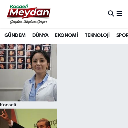
Nöbetçi Eczaneler
GÜNDEM
DÜNYA
EKONOMİ
TEKNOLOJİ
SPO
Hava Durumu
Trafik Durumu
Süper Lig Puan Durumu ve Fikstür
Tüm Manşetler
Son Dakika Haberleri
Kocaeli
Haber Arşivi