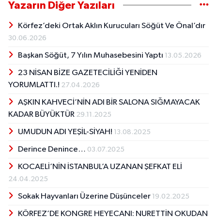
Yazarın Diğer Yazıları
Körfez’deki Ortak Aklın Kurucuları Söğüt Ve Önal’dır
30.06.2026
Başkan Söğüt, 7 Yılın Muhasebesini Yaptı
13.05.2026
23 NİSAN BİZE GAZETECİLİĞİ YENİDEN
YORUMLATTI.!
27.04.2026
AŞKIN KAHVECİ’NİN ADI BİR SALONA SIĞMAYACAK
KADAR BÜYÜKTÜR
29.11.2025
UMUDUN ADI YEŞİL-SİYAH!
13.08.2025
​​​​​​​Derince Denince…
03.07.2025
KOCAELİ’NİN İSTANBUL’A UZANAN ŞEFKAT ELİ
24.04.2025
Sokak Hayvanları Üzerine Düşünceler
19.02.2025
KÖRFEZ’DE KONGRE HEYECANI: NURETTİN OKUDAN