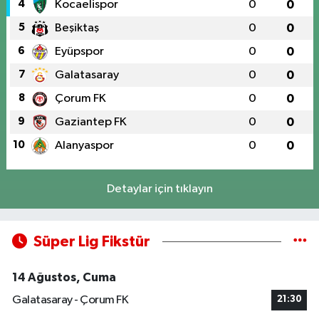
4
Kocaelispor
0
0
5
Beşiktaş
0
0
6
Eyüpspor
0
0
7
Galatasaray
0
0
8
Çorum FK
0
0
9
Gaziantep FK
0
0
10
Alanyaspor
0
0
Detaylar için tıklayın
Süper Lig Fikstür
14 Ağustos, Cuma
Galatasaray - Çorum FK
21:30