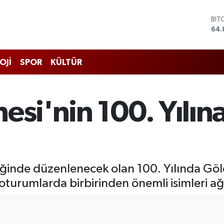
DO
47,
EU
55,
STE
OJİ
SPOR
KÜLTÜR
64,
GRA
666
BİS
esi'nin 100. Yılın
13.
BIT
64.
liğinde düzenlenecek olan 100. Yılında G
rumlarda birbirinden önemli isimleri ağ