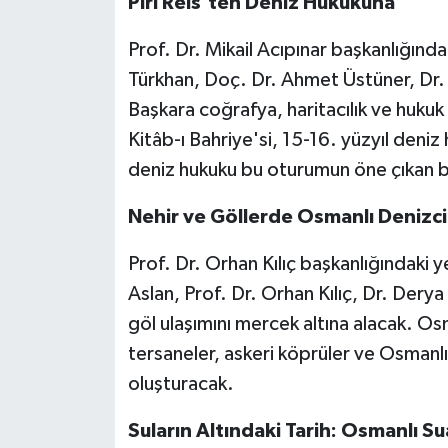
Piri Reis'ten Deniz Hukukuna
Prof. Dr. Mikail Acıpınar başkanlığınd
Türkhan, Doç. Dr. Ahmet Üstüner, Dr
Başkara coğrafya, haritacılık ve hukuk
Kitâb-ı Bahriye'si, 15-16. yüzyıl deniz
deniz hukuku bu oturumun öne çıkan baş
Nehir ve Göllerde Osmanlı Denizcil
Prof. Dr. Orhan Kılıç başkanlığındaki 
Aslan, Prof. Dr. Orhan Kılıç, Dr. Dery
göl ulaşımını mercek altına alacak. Os
tersaneler, askeri köprüler ve Osmanlı
oluşturacak.
Suların Altındaki Tarih: Osmanlı Sua