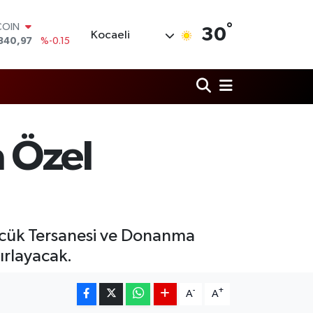
°
LAR
30
Kocaeli
7436
%0.18
RO
2510
%0.32
RLİN
4811
%0.38
M ALTIN
0.55
%0
T100
a Özel
779
%-14
COIN
840,97
%-0.15
ölcük Tersanesi ve Donanma
ırlayacak.
-
+
A
A