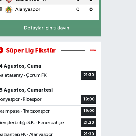
0
Alanyaspor
0
0
Detaylar için tıklayın
Süper Lig Fikstür
4 Ağustos, Cuma
alatasaray - Çorum FK
21:30
5 Ağustos, Cumartesi
onyaspor - Rizespor
19:00
asımpaşa - Trabzonspor
19:00
ençlerbirliği S.K. - Fenerbahçe
21:30
aziantep FK - Alanyaspor
21:30