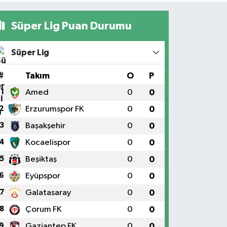
Süper Lig Puan Durumu
Süper Lig
#
Takım
O
P
1
Amed
0
0
2
Erzurumspor FK
0
0
3
Başakşehir
0
0
4
Kocaelispor
0
0
5
Beşiktaş
0
0
6
Eyüpspor
0
0
7
Galatasaray
0
0
8
Çorum FK
0
0
9
Gaziantep FK
0
0