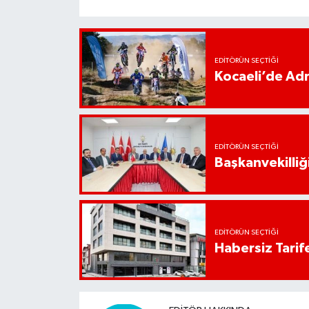
EDITÖRÜN SEÇTIĞI
Kocaeli’de Adr
EDITÖRÜN SEÇTIĞI
Başkanvekilliği
EDITÖRÜN SEÇTIĞI
Habersiz Tarife