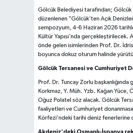
Gölcük Belediyesi tarafından; Gölcük 
düzenlenen "Gölcük'ten Açık Denizler
sempozyum, 4-6 Haziran 2026 tarihler
Kültür Yapısı'nda gerçekleştirilecek. Aç
önde gelen isimlerinden Prof. Dr. İdr
boyunca dokuz oturum halinde yürütü
Gölcük Tersanesi ve Cumhuriyet 
Prof. Dr. Tuncay Zorlu başkanlığında
Korkmaz, Y. Müh. Yzb. Kağan Yüce, Ö
Oğuz Polatel söz alacak. Gölcük Tersa
faaliyetleri ve Cumhuriyet donanmasını
Körfezi'ndeki tarihi deniz fenerlerine d
Akdeniz'deki Osmanlı-İspanya re