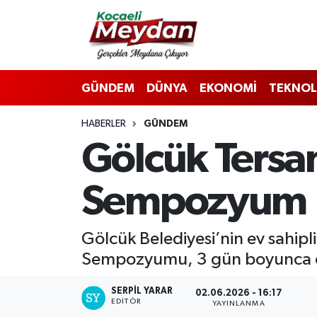
Nöbetçi Eczaneler
GÜNDEM
DÜNYA
EKONOMİ
TEKNOL
Hava Durumu
HABERLER
GÜNDEM
Trafik Durumu
Gölcük Tersan
Süper Lig Puan Durumu ve Fikstür
Sempozyum
Tüm Manşetler
Son Dakika Haberleri
Gölcük Belediyesi’nin ev sahip
Sempozyumu, 3 gün boyunca otu
Haber Arşivi
SERPİL YARAR
02.06.2026 - 16:17
EDITÖR
YAYINLANMA