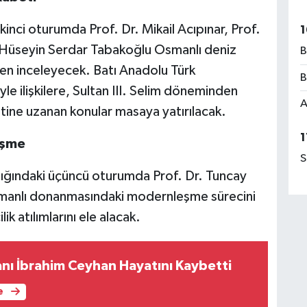
kinci oturumda Prof. Dr. Mikail Acıpınar, Prof.
1
 Hüseyin Serdar Tabakoğlu Osmanlı deniz
B
en inceleyecek. Batı Anadolu Türk
B
yle ilişkilere, Sultan III. Selim döneminden
A
ine uzanan konular masaya yatırılacak.
1
eşme
S
ığındaki üçüncü oturumda Prof. Dr. Tuncay
Osmanlı donanmasındaki modernleşme sürecini
k atılımlarını ele alacak.
sanı İbrahim Ceyhan Hayatını Kaybetti
e