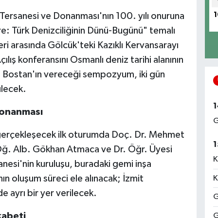
Tersanesi ve Donanması'nın 100. yılı onuruna
1
e: Türk Denizciliğinin Dünü-Bugünü" temalı
i arasında Gölcük'teki Kazıklı Kervansarayı
ılış konferansını Osmanlı deniz tarihi alanının
is Bostan'ın vereceği sempozyum, iki gün
lecek.
1
Donanması
G
 gerçekleşecek ilk oturumda Doç. Dr. Mehmet
1
ğ. Alb. Gökhan Atmaca ve Dr. Öğr. Üyesi
K
nesi'nin kuruluşu, buradaki gemi inşa
n oluşum süreci ele alınacak; İzmit
K
e ayrı bir yer verilecek.
G
kabeti
G