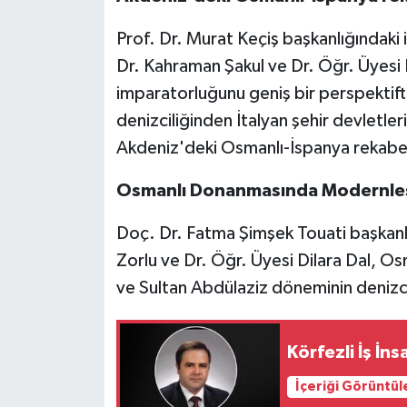
Prof. Dr. Murat Keçiş başkanlığındaki i
Dr. Kahraman Şakul ve Dr. Öğr. Üyesi
imparatorluğunu geniş bir perspektift
denizciliğinden İtalyan şehir devletleri
Akdeniz'deki Osmanlı-İspanya rekabet
Osmanlı Donanmasında Modernl
Doç. Dr. Fatma Şimşek Touati başkanl
Zorlu ve Dr. Öğr. Üyesi Dilara Dal, 
ve Sultan Abdülaziz döneminin denizcili
Körfezli İş İn
İçeriği Görüntül