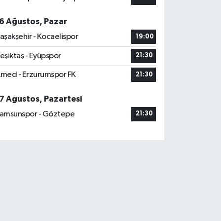
6 Ağustos, Pazar
aşakşehir - Kocaelispor
19:00
eşiktaş - Eyüpspor
21:30
med - Erzurumspor FK
21:30
7 Ağustos, Pazartesi
amsunspor - Göztepe
21:30