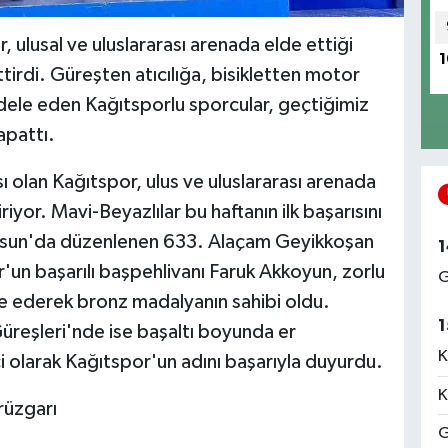
 ulusal ve uluslararası arenada elde ettiği
1
tirdi. Güreşten atıcılığa, bisikletten motor
dele eden Kağıtsporlu sporcular, geçtiğimiz
apattı.
 olan Kağıtspor, ulus ve uluslararası arenada
riyor. Mavi-Beyazlılar bu haftanın ilk başarısını
amsun'da düzenlenen 633. Alaçam Geyikkoşan
1
'un başarılı başpehlivanı Faruk Akkoyun, zorlu
G
e ederek bronz madalyanın sahibi oldu.
1
Güreşleri'nde ise başaltı boyunda er
K
i olarak Kağıtspor'un adını başarıyla duyurdu.
K
rüzgarı
G