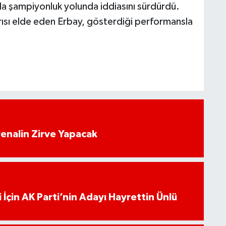
ıyla şampiyonluk yolunda iddiasını sürdürdü.
arısı elde eden Erbay, gösterdiği performansla
enalin Zirve Yapacak
 İçin AK Parti’nin Adayı Hayrettin Ünlü