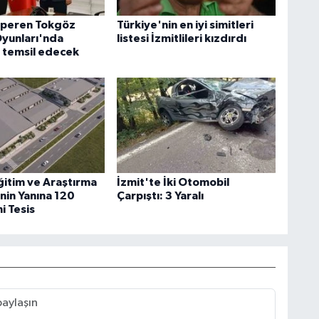
lperen Tokgöz
Türkiye'nin en iyi simitleri
yunları'nda
listesi İzmitlileri kızdırdı
i temsil edecek
ğitim ve Araştırma
İzmit'te İki Otomobil
nin Yanına 120
Çarpıştı: 3 Yaralı
ni Tesis