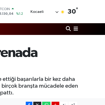
°
OLAR
30
Kocaeli
7,7106
%0.17
URO
5,1652
%0.27
TERLİN
4,4046
%0.35
RAM ALTIN
618.49
%2.12
İST100
arenada
3.773
%-19
ITCOIN
5.130,04
%1.2
ettiği başarılarla bir kez daha
dar birçok branşta mücadele eden
pattı.
-
+