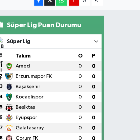
A
A
Süper Lig Puan Durumu
Süper Lig
#
Takım
O
P
1
Amed
0
0
2
Erzurumspor FK
0
0
3
Başakşehir
0
0
4
Kocaelispor
0
0
5
Beşiktaş
0
0
6
Eyüpspor
0
0
7
Galatasaray
0
0
8
Çorum FK
0
0