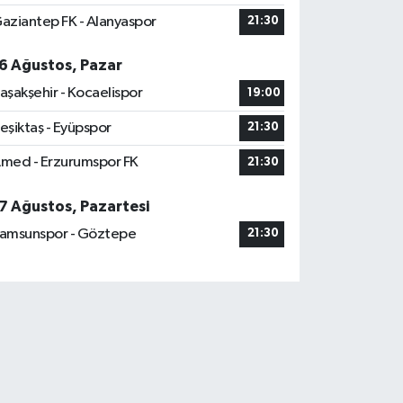
aziantep FK - Alanyaspor
21:30
6 Ağustos, Pazar
aşakşehir - Kocaelispor
19:00
eşiktaş - Eyüpspor
21:30
med - Erzurumspor FK
21:30
7 Ağustos, Pazartesi
amsunspor - Göztepe
21:30