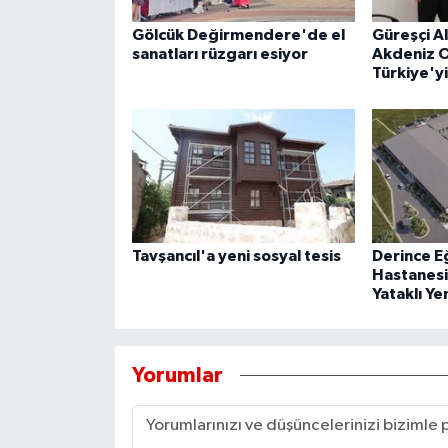
Gölcük Değirmendere'de el
Güreşçi A
sanatları rüzgarı esiyor
Akdeniz O
Türkiye'y
Tavşancıl'a yeni sosyal tesis
Derince E
Hastanesi
Yataklı Ye
Yorumlar