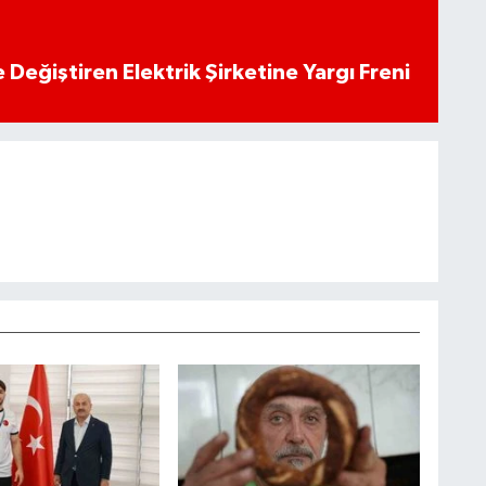
 Değiştiren Elektrik Şirketine Yargı Freni