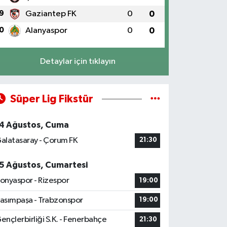
9
Gaziantep FK
0
0
0
Alanyaspor
0
0
Detaylar için tıklayın
Süper Lig Fikstür
4 Ağustos, Cuma
alatasaray - Çorum FK
21:30
5 Ağustos, Cumartesi
onyaspor - Rizespor
19:00
asımpaşa - Trabzonspor
19:00
ençlerbirliği S.K. - Fenerbahçe
21:30