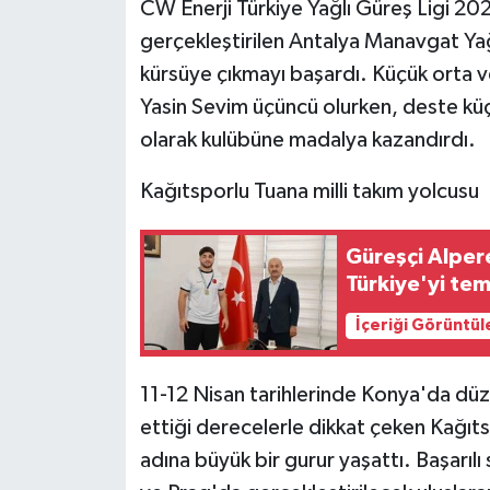
CW Enerji Türkiye Yağlı Güreş Ligi 2
gerçekleştirilen Antalya Manavgat Yağ
kürsüye çıkmayı başardı. Küçük orta
Yasin Sevim üçüncü olurken, deste küç
olarak kulübüne madalya kazandırdı.
Kağıtsporlu Tuana milli takım yolcusu
Güreşçi Alper
Türkiye'yi te
İçeriği Görüntül
11-12 Nisan tarihlerinde Konya'da düz
ettiği derecelerle dikkat çeken Kağıts
adına büyük bir gurur yaşattı. Başarılı