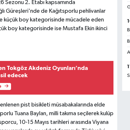
026 Sezonu 2. Etabı kapsamında
G
lı Güreşleri'nde de Kağıtsporlu pehlivanlar
 ve küçük boy kategorisinde mücadele eden
1
ük boy kategorisinde ise Mustafa Ekin ikinci
B
B
A
1
en Tokgöz Akdeniz Oyunları'nda
msil edecek
S
e
enlenen pist bisikleti müsabakalarında elde
porlu Tuana Baylan, milli takıma seçilerek kulüp
 sporcu, 10-15 Mayıs tarihleri arasında Viyana