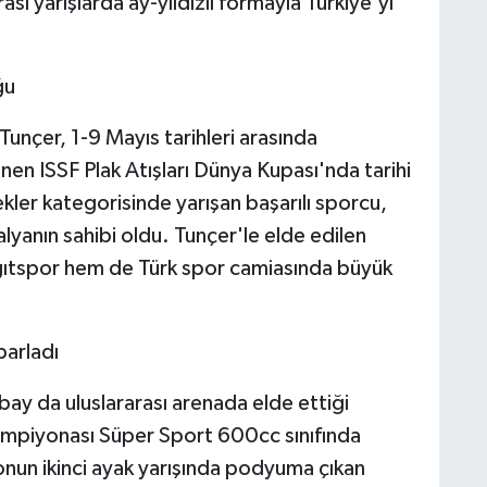
ası yarışlarda ay-yıldızlı formayla Türkiye'yi
ğu
Tunçer, 1-9 Mayıs tarihleri arasında
en ISSF Plak Atışları Dünya Kupası'nda tarihi
ekler kategorisinde yarışan başarılı sporcu,
lyanın sahibi oldu. Tunçer'le elde edilen
ıtspor hem de Türk spor camiasında büyük
parladı
bay da uluslararası arenada elde ettiği
 Şampiyonası Süper Sport 600cc sınıfında
onun ikinci ayak yarışında podyuma çıkan