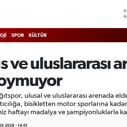
D
4
E
5
S
OJİ
SPOR
KÜLTÜR
6
G
6
B
s ve uluslararası 
1
B
6
doymuyor
tspor, ulusal ve uluslararası arenada elde 
tıcılığa, bisikletten motor sporlarına ka
miz haftayı madalya ve şampiyonluklarla ka
05.2026 - 14:01