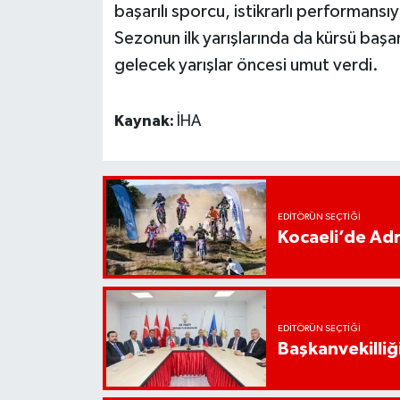
başarılı sporcu, istikrarlı performans
Sezonun ilk yarışlarında da kürsü baş
gelecek yarışlar öncesi umut verdi.
Kaynak:
İHA
EDITÖRÜN SEÇTIĞI
Kocaeli’de Adr
EDITÖRÜN SEÇTIĞI
Başkanvekilliği