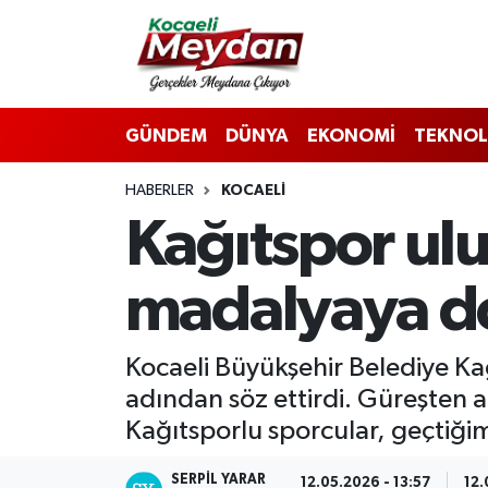
Nöbetçi Eczaneler
GÜNDEM
DÜNYA
EKONOMİ
TEKNOL
Hava Durumu
HABERLER
KOCAELI
Trafik Durumu
Kağıtspor ulu
Süper Lig Puan Durumu ve Fikstür
madalyaya 
Tüm Manşetler
Son Dakika Haberleri
Kocaeli Büyükşehir Belediye Kağı
adından söz ettirdi. Güreşten a
Haber Arşivi
Kağıtsporlu sporcular, geçtiği
SERPİL YARAR
12.05.2026 - 13:57
12.