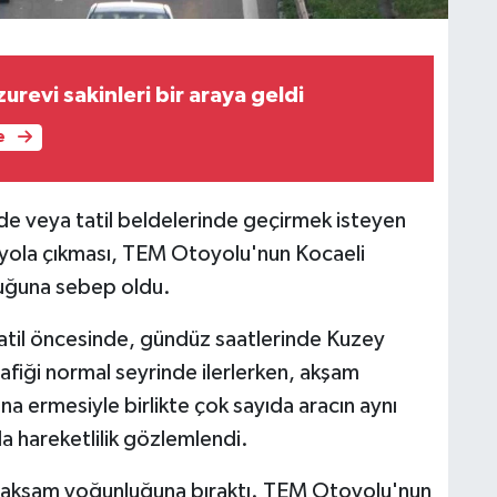
zurevi sakinleri bir araya geldi
e
de veya tatil beldelerinde geçirmek isteyen
e yola çıkması, TEM Otoyolu'nun Kocaeli
uğuna sebep oldu.
tatil öncesinde, gündüz saatlerinde Kuzey
iği normal seyrinde ilerlerken, akşam
na ermesiyle birlikte çok sayıda aracın aynı
a hareketlilik gözlemlendi.
ni akşam yoğunluğuna bıraktı. TEM Otoyolu'nun