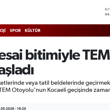
BI
64
DO
47
EU
55
OJİ
SPOR
KÜLTÜR
ST
64
GR
65
esai bitimiyle TE
Bİ
13
aşladı
etlerinde veya tatil beldelerinde geçirmek
ı, TEM Otoyolu'nun Kocaeli geçişinde zam
.05.2026 - 19:20