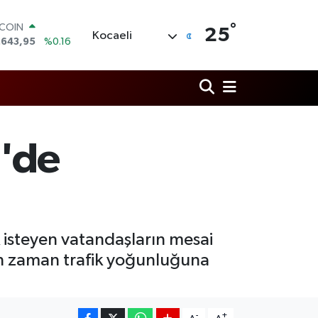
TCOIN
°
.643,95
%0.16
25
Kocaeli
LAR
,6006
%0.06
RO
,0250
%0.02
ERLİN
,2398
%0.2
AM ALTIN
00.87
%0.12
M'de
ST100
.799
%70
 isteyen vatandaşların mesai
an zaman trafik yoğunluğuna
-
+