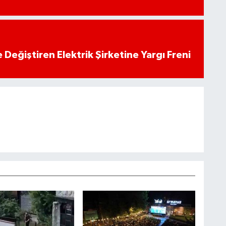
 Değiştiren Elektrik Şirketine Yargı Freni