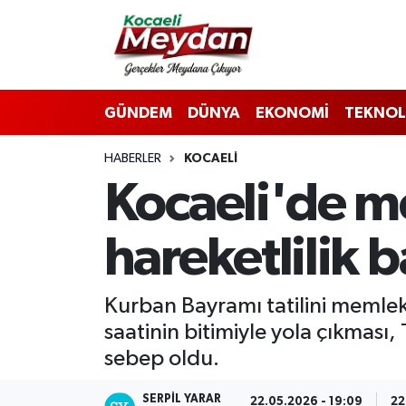
Nöbetçi Eczaneler
GÜNDEM
DÜNYA
EKONOMİ
TEKNOL
Hava Durumu
HABERLER
KOCAELI
Trafik Durumu
Kocaeli'de m
Süper Lig Puan Durumu ve Fikstür
hareketlilik b
Tüm Manşetler
Son Dakika Haberleri
Kurban Bayramı tatilini memlek
saatinin bitimiyle yola çıkmas
Haber Arşivi
sebep oldu.
SERPİL YARAR
22.05.2026 - 19:09
22