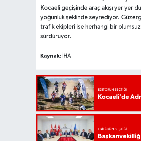
Kocaeli geçişinde araç akışı yer yer d
yoğunluk şeklinde seyrediyor. Güzer
trafik ekipleri ise herhangi bir olumsu
sürdürüyor.
Kaynak:
İHA
EDITÖRÜN SEÇTIĞI
Kocaeli’de Adr
EDITÖRÜN SEÇTIĞI
Başkanvekilliği