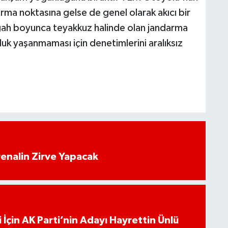
urma noktasına gelse de genel olarak akıcı bir
gah boyunca teyakkuz halinde olan jandarma
zluk yaşanmaması için denetimlerini aralıksız
enalin Zirve Yapacak
 İçin AK Parti’nin Adayı Hayrettin Ünlü