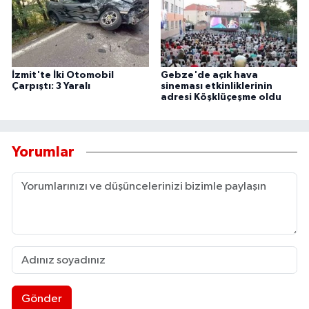
İzmit'te İki Otomobil
Gebze'de açık hava
Çarpıştı: 3 Yaralı
sineması etkinliklerinin
adresi Köşklüçeşme oldu
Yorumlar
Gönder