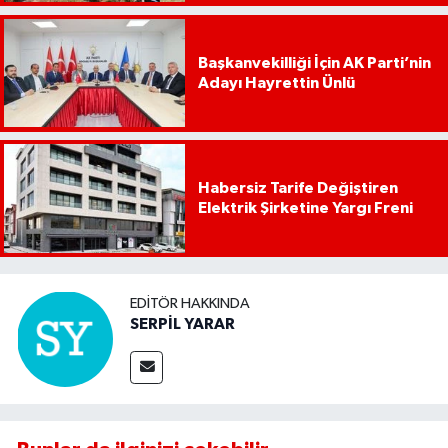
Başkanvekilliği İçin AK Parti’nin
Adayı Hayrettin Ünlü
Habersiz Tarife Değiştiren
Elektrik Şirketine Yargı Freni
EDITÖR HAKKINDA
SERPİL YARAR