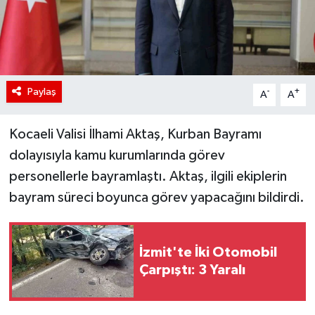
Paylaş
-
+
A
A
Kocaeli Valisi İlhami Aktaş, Kurban Bayramı
dolayısıyla kamu kurumlarında görev
personellerle bayramlaştı. Aktaş, ilgili ekiplerin
bayram süreci boyunca görev yapacağını bildirdi.
İzmit'te İki Otomobil
Çarpıştı: 3 Yaralı