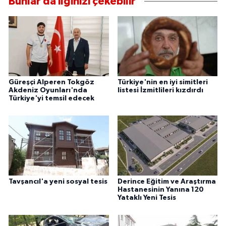
Bunlar da ilginizi çekebilir
Güreşçi Alperen Tokgöz
Türkiye'nin en iyi simitleri
Akdeniz Oyunları'nda
listesi İzmitlileri kızdırdı
Türkiye'yi temsil edecek
Tavşancıl'a yeni sosyal tesis
Derince Eğitim ve Araştırma
Hastanesinin Yanına 120
Yataklı Yeni Tesis