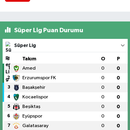
Süper Lig Puan Durumu
Süper Lig
#
Takım
O
P
1
Amed
0
0
2
Erzurumspor FK
0
0
3
Başakşehir
0
0
4
Kocaelispor
0
0
5
Beşiktaş
0
0
6
Eyüpspor
0
0
7
Galatasaray
0
0