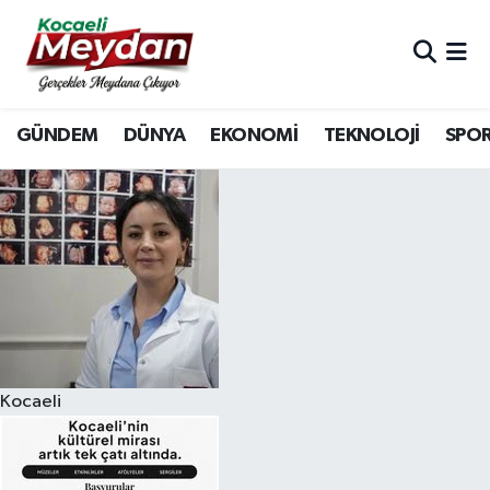
Nöbetçi Eczaneler
GÜNDEM
DÜNYA
EKONOMİ
TEKNOLOJİ
SPO
Hava Durumu
Trafik Durumu
Süper Lig Puan Durumu ve Fikstür
Tüm Manşetler
Son Dakika Haberleri
Kocaeli
Haber Arşivi