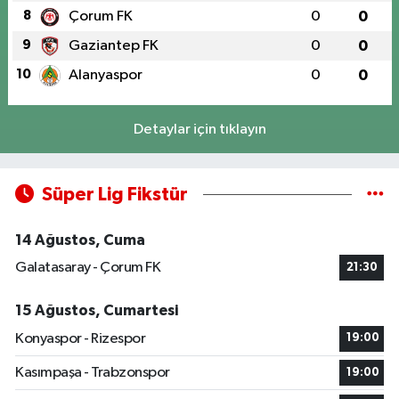
8
Çorum FK
0
0
9
Gaziantep FK
0
0
10
Alanyaspor
0
0
Detaylar için tıklayın
Süper Lig Fikstür
14 Ağustos, Cuma
Galatasaray - Çorum FK
21:30
15 Ağustos, Cumartesi
Konyaspor - Rizespor
19:00
Kasımpaşa - Trabzonspor
19:00