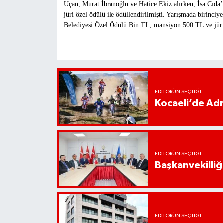
Uçan, Murat İbranoğlu ve Hatice Ekiz alırken, İsa Cıda’
jüri özel ödülü ile ödüllendirilmişti. Yarışmada birinci
Belediyesi Özel Ödülü Bin TL, mansiyon 500 TL ve jüri 
EDITÖRÜN SEÇTIĞI
Kocaeli’de Adr
EDITÖRÜN SEÇTIĞI
Başkanvekilliği
EDITÖRÜN SEÇTIĞI