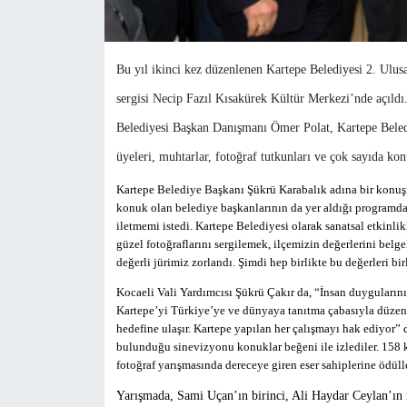
Bu yıl ikinci kez düzenlenen Kartepe Belediyesi 2. Ulusa
sergisi Necip Fazıl Kısakürek Kültür Merkezi’nde açıldı
Belediyesi Başkan Danışmanı Ömer Polat, Kartepe Beledi
üyeleri, muhtarlar, fotoğraf tutkunları ve çok sayıda ko
Kartepe Belediye Başkanı Şükrü Karabalık adına bir konu
konuk olan belediye başkanlarının da yer aldığı programd
iletmemi istedi. Kartepe Belediyesi olarak sanatsal etkinli
güzel fotoğraflarını sergilemek, ilçemizin değerlerini belg
değerli jürimiz zorlandı. Şimdi hep birlikte bu değerleri bir
Kocaeli Vali Yardımcısı Şükrü Çakır da, “İnsan duygularını e
Kartepe’yi Türkiye’ye ve dünyaya tanıtma çabasıyla düzenl
hedefine ulaşır. Kartepe yapılan her çalışmayı hak ediyor” 
bulunduğu sinevizyonu konuklar beğeni ile izlediler. 158 k
fotoğraf yarışmasında dereceye giren eser sahiplerine ödülle
Yarışmada, Sami Uçan’ın birinci, Ali Haydar Ceylan’ın