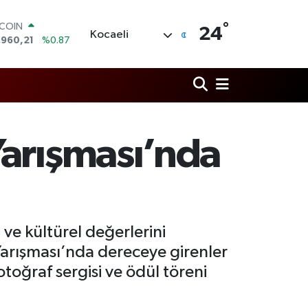
°
TCOIN
24
Kocaeli
.960,21
%0.87
LAR
,7436
%0.18
RO
,2510
%0.32
ERLİN
,4811
%0.38
AM ALTIN
Yarışması’nda
60.55
%0.03
ST100
.779
%-14
 ve kültürel değerlerini
Yarışması’nda dereceye girenler
otoğraf sergisi ve ödül töreni