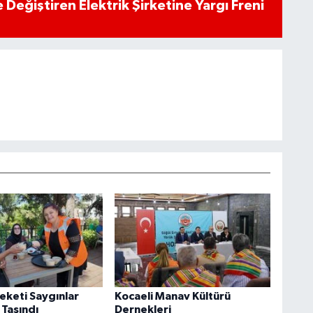
 Değiştiren Elektrik Şirketine Yargı Freni
eketi Saygınlar
Kocaeli Manav Kültürü
 Taşındı
Dernekleri