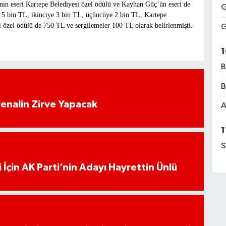
nın eseri Kartepe Belediyesi özel ödülü ve Kayhan Güç’ün eseri de
G
ye 5 bin TL, ikinciye 3 bin TL, üçüncüye 2 bin TL, Kartepe
özel ödülü de 750 TL ve sergilemeler 100 TL olarak belirlenmişti.
G
1
B
B
enalin Zirve Yapacak
A
1
S
 İçin AK Parti’nin Adayı Hayrettin Ünlü