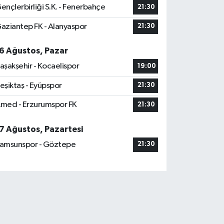
ençlerbirliği S.K. - Fenerbahçe
21:30
aziantep FK - Alanyaspor
21:30
6 Ağustos, Pazar
aşakşehir - Kocaelispor
19:00
eşiktaş - Eyüpspor
21:30
med - Erzurumspor FK
21:30
7 Ağustos, Pazartesi
amsunspor - Göztepe
21:30