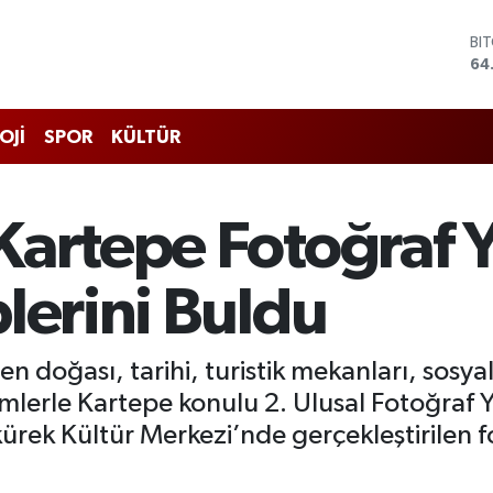
BI
64
DO
47
EU
OJİ
SPOR
KÜLTÜR
55
ST
64
GR
Kartepe Fotoğraf 
66
Bİ
13
lerini Buldu
n doğası, tarihi, turistik mekanları, sosyal
lerle Kartepe konulu 2. Ulusal Fotoğraf 
akürek Kültür Merkezi’nde gerçekleştirilen f