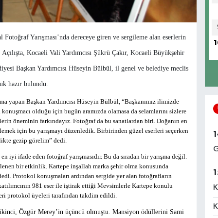
l Fotoğraf Yarışması’nda dereceye giren ve sergileme alan eserlerin
1
. Açılışta, Kocaeli Vali Yardımcısı Şükrü Çakır, Kocaeli Büyükşehir
yesi Başkan Yardımcısı Hüseyin Bülbül, il genel ve belediye meclis
nuk hazır bulundu.
şma yapan Başkan Yardımcısı Hüseyin Bülbül, “Başkanımız ilimizde
a konuşmacı olduğu için bugün aramızda olamasa da selamlarını sizlere
klerin öneminin farkındayız. Fotoğraf da bu sanatlardan biri. Doğanın en
elemek için bu yarışmayı düzenledik. Birbirinden güzel eserleri seçerken
1
likte gezip görelim” dedi.
G
n iyi ifade eden fotoğraf yarışmasıdır. Bu da sıradan bir yarışma değil.
enen bir etkinlik. Kartepe inşallah marka şehir olma konusunda
1
dedi. Protokol konuşmaları ardından sergide yer alan fotoğrafların
atılımcının 981 eser ile iştirak ettiği Mevsimlerle Kartepe konulu
K
ri protokol üyeleri tarafından takdim edildi.
K
 ikinci, Özgür Merey’in üçüncü olmuştu. Mansiyon ödüllerini Sami