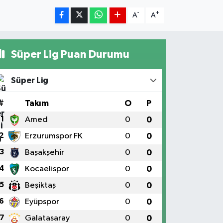
-
+
A
A
Süper Lig Puan Durumu
Süper Lig
#
Takım
O
P
1
Amed
0
0
2
Erzurumspor FK
0
0
3
Başakşehir
0
0
4
Kocaelispor
0
0
5
Beşiktaş
0
0
6
Eyüpspor
0
0
7
Galatasaray
0
0