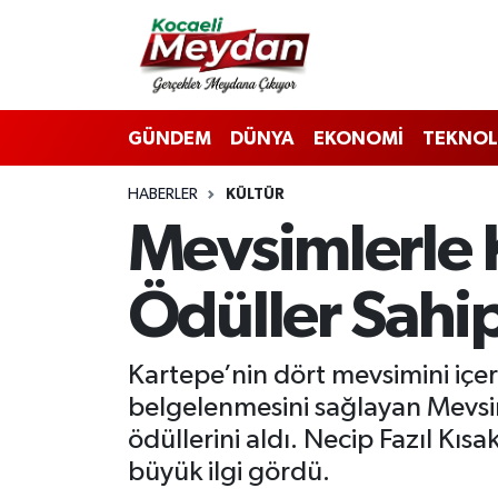
Nöbetçi Eczaneler
GÜNDEM
DÜNYA
EKONOMİ
TEKNOL
Hava Durumu
HABERLER
KÜLTÜR
Trafik Durumu
Mevsimlerle 
Süper Lig Puan Durumu ve Fikstür
Ödüller Sahip
Tüm Manşetler
Son Dakika Haberleri
Kartepe’nin dört mevsimini içere
belgelenmesini sağlayan Mevsim
Haber Arşivi
ödüllerini aldı. Necip Fazıl Kıs
büyük ilgi gördü.