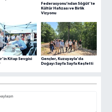
Federasyonu’ndan Söğüt’te
Kültür Hafızası ve Birlik
Vizyonu
’in Kitap Sevgisi
Gençler, Kuzuyayla’da
r
Doğayı Sayfa Sayfa Keşfetti