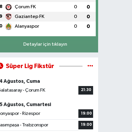
8
Çorum FK
0
0
9
Gaziantep FK
0
0
0
Alanyaspor
0
0
Detaylar için tıklayın
Süper Lig Fikstür
4 Ağustos, Cuma
alatasaray - Çorum FK
21:30
5 Ağustos, Cumartesi
onyaspor - Rizespor
19:00
asımpaşa - Trabzonspor
19:00