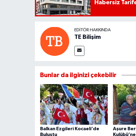
Habersiz Tarife
EDITÖR HAKKINDA
TE Bilişim
Bunlar da ilginizi çekebilir
Balkan Ezgileri Kocaeli’de
Aşure Ber
Buluştu
Kulübü’ne