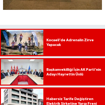
Kocaeli’de Adrenalin Zirve
Yapacak
Başkanvekilliği İçin AK Parti’nin
Adayı Hayrettin Ünlü
Habersiz Tarife Değiştiren
Elektrik Şirketine Yargı Freni