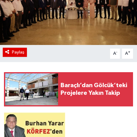
Paylaş
-
+
A
A
Baraçlı’dan Gölcük’teki
Projelere Yakın Takip