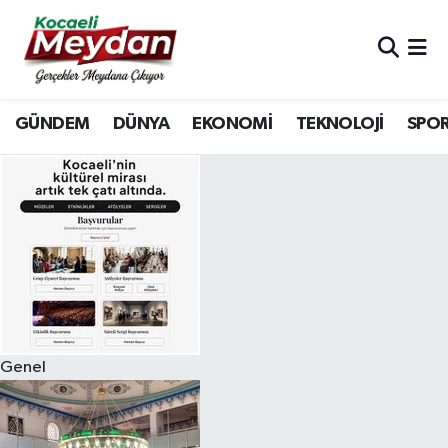
Nöbetçi Eczaneler
GÜNDEM
DÜNYA
EKONOMİ
TEKNOLOJİ
SPO
Hava Durumu
Trafik Durumu
Süper Lig Puan Durumu ve Fikstür
Tüm Manşetler
Son Dakika Haberleri
Genel
Haber Arşivi