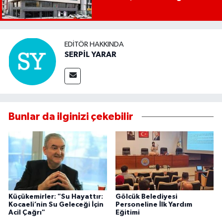
EDITÖR HAKKINDA
SERPİL YARAR
Bunlar da ilginizi çekebilir
Küçükemirler: "Su Hayattır:
Gölcük Belediyesi
Kocaeli’nin Su Geleceği İçin
Personeline İlk Yardım
Acil Çağrı"
Eğitimi