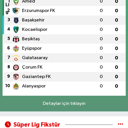
1
Amed
0
0
2
Erzurumspor FK
0
0
3
Başakşehir
0
0
4
Kocaelispor
0
0
5
Beşiktaş
0
0
6
Eyüpspor
0
0
7
Galatasaray
0
0
8
Çorum FK
0
0
9
Gaziantep FK
0
0
10
Alanyaspor
0
0
Detaylar için tıklayın
Süper Lig Fikstür