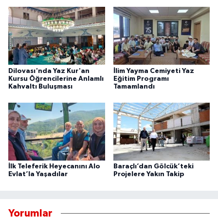
Dilovası'nda Yaz Kur'an
İlim Yayma Cemiyeti Yaz
Kursu Öğrencilerine Anlamlı
Eğitim Programı
Kahvaltı Buluşması
Tamamlandı
İlk Teleferik Heyecanını Alo
Baraçlı’dan Gölcük’teki
Evlat’la Yaşadılar
Projelere Yakın Takip
Yorumlar