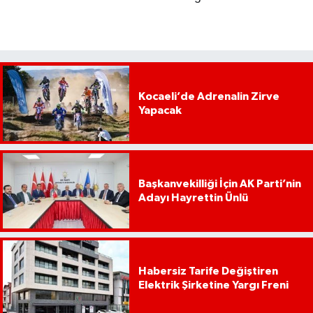
Kocaeli’de Adrenalin Zirve
Yapacak
Başkanvekilliği İçin AK Parti’nin
Adayı Hayrettin Ünlü
Habersiz Tarife Değiştiren
Elektrik Şirketine Yargı Freni