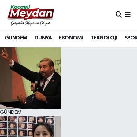
Nöbetçi Eczaneler
GÜNDEM
DÜNYA
EKONOMİ
TEKNOLOJİ
SPO
Hava Durumu
Trafik Durumu
Süper Lig Puan Durumu ve Fikstür
Tüm Manşetler
Son Dakika Haberleri
GÜNDEM
Haber Arşivi