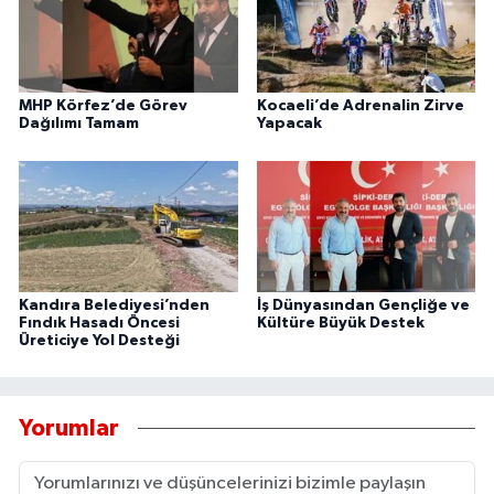
MHP Körfez’de Görev
Kocaeli’de Adrenalin Zirve
Dağılımı Tamam
Yapacak
Kandıra Belediyesi’nden
İş Dünyasından Gençliğe ve
Fındık Hasadı Öncesi
Kültüre Büyük Destek
Üreticiye Yol Desteği
Yorumlar