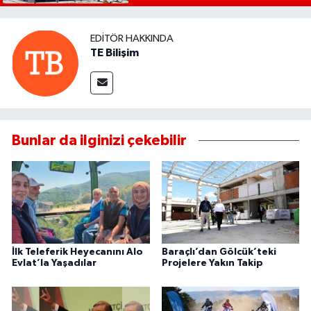
EDITÖR HAKKINDA
TE Bilişim
Bunlar da ilginizi çekebilir
İlk Teleferik Heyecanını Alo
Baraçlı’dan Gölcük’teki
Evlat’la Yaşadılar
Projelere Yakın Takip