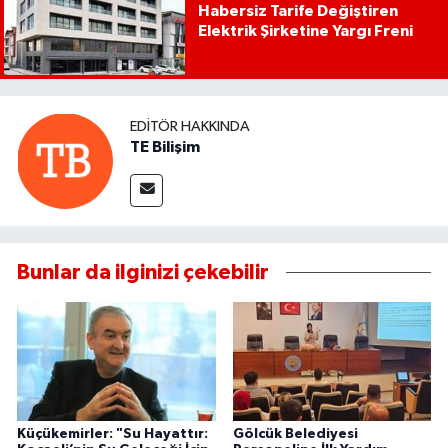
Habersiz Tarife Değiştiren
Elektrik Şirketine Yargı Freni
EDITÖR HAKKINDA
TE Bilişim
Bunlar da ilginizi çekebilir
Küçükemirler: "Su Hayattır:
Gölcük Belediyesi