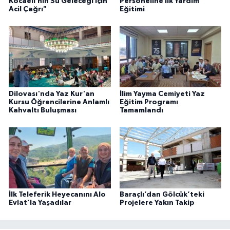
Kocaeli’nin Su Geleceği İçin
Personeline İlk Yardım
Acil Çağrı"
Eğitimi
Dilovası'nda Yaz Kur'an
İlim Yayma Cemiyeti Yaz
Kursu Öğrencilerine Anlamlı
Eğitim Programı
Kahvaltı Buluşması
Tamamlandı
İlk Teleferik Heyecanını Alo
Baraçlı’dan Gölcük’teki
Evlat’la Yaşadılar
Projelere Yakın Takip