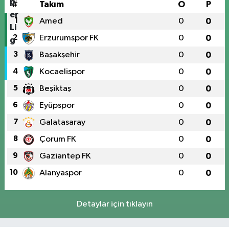
#
Takım
O
P
1
Amed
0
0
2
Erzurumspor FK
0
0
3
Başakşehir
0
0
4
Kocaelispor
0
0
5
Beşiktaş
0
0
6
Eyüpspor
0
0
7
Galatasaray
0
0
8
Çorum FK
0
0
9
Gaziantep FK
0
0
10
Alanyaspor
0
0
Detaylar için tıklayın