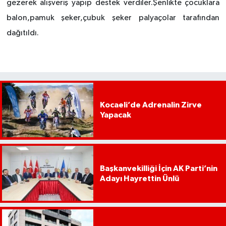
gezerek alışveriş yapıp destek verdiler.Şenlikte çocuklara
balon,pamuk şeker,çubuk şeker palyaçolar tarafından
dağıtıldı.
Kocaeli’de Adrenalin Zirve
Yapacak
Başkanvekilliği İçin AK Parti’nin
Adayı Hayrettin Ünlü