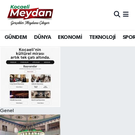
Nöbetçi Eczaneler
GÜNDEM
DÜNYA
EKONOMİ
TEKNOLOJİ
SPO
Hava Durumu
Trafik Durumu
Süper Lig Puan Durumu ve Fikstür
Tüm Manşetler
Son Dakika Haberleri
Genel
Haber Arşivi