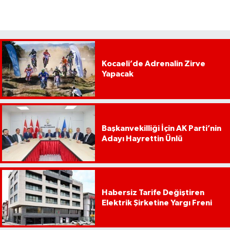
Kocaeli’de Adrenalin Zirve
Yapacak
Başkanvekilliği İçin AK Parti’nin
Adayı Hayrettin Ünlü
Habersiz Tarife Değiştiren
Elektrik Şirketine Yargı Freni