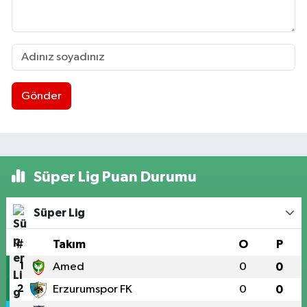
Gönder
Süper Lig Puan Durumu
Süper Lig
#
Takım
O
P
1
Amed
0
0
2
Erzurumspor FK
0
0