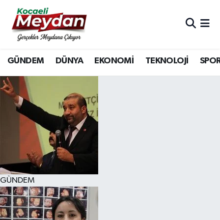
Nöbetçi Eczaneler
GÜNDEM
DÜNYA
EKONOMİ
TEKNOLOJİ
SPO
Hava Durumu
Trafik Durumu
Süper Lig Puan Durumu ve Fikstür
Tüm Manşetler
Son Dakika Haberleri
GÜNDEM
Haber Arşivi