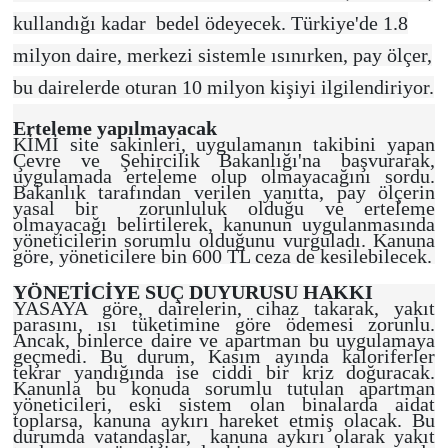
kullandığı kadar bedel ödeyecek. Türkiye'de 1.8
milyon daire, merkezi sistemle ısınırken, pay ölçer,
bu dairelerde oturan 10 milyon kişiyi ilgilendiriyor.
Erteleme yapılmayacak
KİMİ site sakinleri, uygulamanın takibini yapan
Çevre ve Şehircilik Bakanlığı'na başvurarak,
uygulamada erteleme olup olmayacağını sordu.
Bakanlık tarafından verilen yanıtta, pay ölçerin
yasal bir zorunluluk olduğu ve erteleme
olmayacağı belirtilerek, kanunun uygulanmasında
yöneticilerin sorumlu olduğunu vurguladı. Kanuna
göre, yöneticilere bin 600 TL ceza de kesilebilecek.
YÖNETİCİYE SUÇ DUYURUSU HAKKI
YASAYA göre, dairelerin, cihaz takarak, yakıt
parasını, ısı tüketimine göre ödemesi zorunlu.
Ancak, binlerce daire ve apartman bu uygulamaya
geçmedi. Bu durum, Kasım ayında kaloriferler
tekrar yandığında ise ciddi bir kriz doğuracak.
Kanunla bu konuda sorumlu tutulan apartman
yöneticileri, eski sistem olan binalarda aidat
toplarsa, kanuna aykırı hareket etmiş olacak. Bu
durumda vatandaşlar, kanuna aykırı olarak yakıt