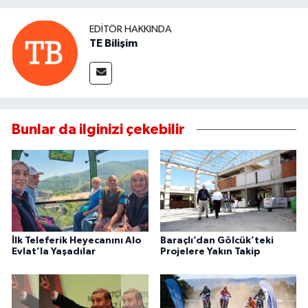
EDITÖR HAKKINDA
TE Bilişim
Bunlar da ilginizi çekebilir
İlk Teleferik Heyecanını Alo
Baraçlı’dan Gölcük’teki
Evlat’la Yaşadılar
Projelere Yakın Takip