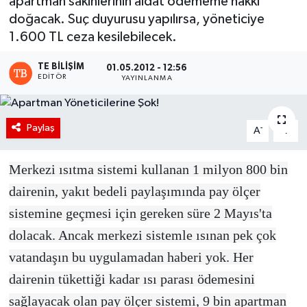
apartman sakinlerinin aidat ödememe hakkı
doğacak. Suç duyurusu yapılırsa, yöneticiye
1.600 TL ceza kesilebilecek.
TE BILIŞIM
01.05.2012 - 12:56
EDITÖR
YAYINLANMA
Paylaş
-
+
A
A
Merkezi ısıtma sistemi kullanan 1 milyon 800 bin
dairenin, yakıt bedeli paylaşımında pay ölçer
sistemine geçmesi için gereken süre 2 Mayıs'ta
dolacak. Ancak merkezi sistemle ısınan pek çok
vatandaşın bu uygulamadan haberi yok. Her
dairenin tükettiği kadar ısı parası ödemesini
sağlayacak olan pay ölçer sistemi, 9 bin apartman