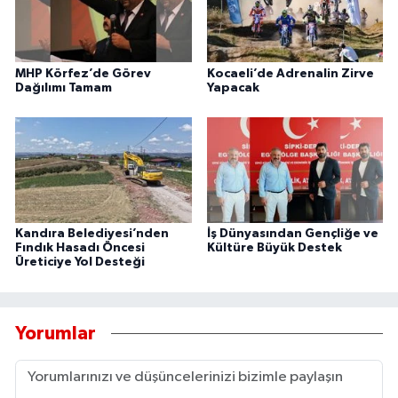
MHP Körfez’de Görev
Kocaeli’de Adrenalin Zirve
Dağılımı Tamam
Yapacak
Kandıra Belediyesi’nden
İş Dünyasından Gençliğe ve
Fındık Hasadı Öncesi
Kültüre Büyük Destek
Üreticiye Yol Desteği
Yorumlar