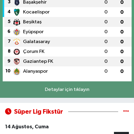
3
Başakşehir
0
0
4
Kocaelispor
0
0
5
Beşiktaş
0
0
6
Eyüpspor
0
0
7
Galatasaray
0
0
8
Çorum FK
0
0
9
Gaziantep FK
0
0
10
Alanyaspor
0
0
Detaylar için tıklayın
Süper Lig Fikstür
14 Ağustos, Cuma