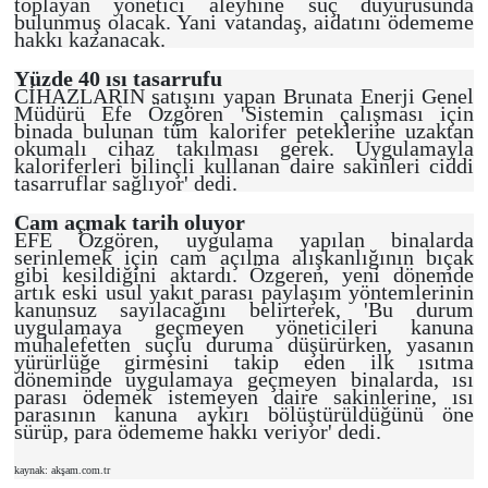
toplayan yönetici aleyhine suç duyurusunda
bulunmuş olacak. Yani vatandaş, aidatını ödememe
hakkı kazanacak.
Yüzde 40 ısı tasarrufu
CİHAZLARIN satışını yapan Brunata Enerji Genel
Müdürü Efe Özgören 'Sistemin çalışması için
binada bulunan tüm kalorifer peteklerine uzaktan
okumalı cihaz takılması gerek. Uygulamayla
kaloriferleri bilinçli kullanan daire sakinleri ciddi
tasarruflar sağlıyor' dedi.
Cam açmak tarih oluyor
EFE Özgören, uygulama yapılan binalarda
serinlemek için cam açılma alışkanlığının bıçak
gibi kesildiğini aktardı. Özgeren, yeni dönemde
artık eski usul yakıt parası paylaşım yöntemlerinin
kanunsuz sayılacağını belirterek, 'Bu durum
uygulamaya geçmeyen yöneticileri kanuna
muhalefetten suçlu duruma düşürürken, yasanın
yürürlüğe girmesini takip eden ilk ısıtma
döneminde uygulamaya geçmeyen binalarda, ısı
parası ödemek istemeyen daire sakinlerine, ısı
parasının kanuna aykırı bölüştürüldüğünü öne
sürüp, para ödememe hakkı veriyor' dedi.
kaynak: akşam.com.tr