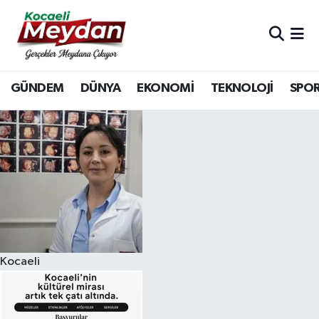
Nöbetçi Eczaneler
GÜNDEM
DÜNYA
EKONOMİ
TEKNOLOJİ
SPO
Hava Durumu
Trafik Durumu
Süper Lig Puan Durumu ve Fikstür
Tüm Manşetler
Son Dakika Haberleri
Kocaeli
Haber Arşivi