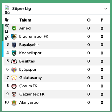
Süper Lig
#
Takım
O
P
1
Amed
0
0
2
Erzurumspor FK
0
0
3
Başakşehir
0
0
4
Kocaelispor
0
0
5
Beşiktaş
0
0
6
Eyüpspor
0
0
7
Galatasaray
0
0
8
Çorum FK
0
0
9
Gaziantep FK
0
0
10
Alanyaspor
0
0