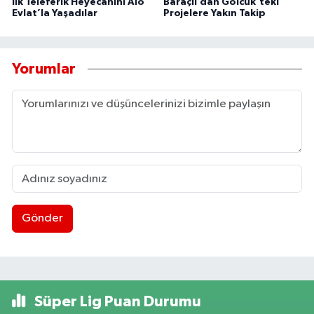
İlk Teleferik Heyecanını Alo
Baraçlı’dan Gölcük’teki
Evlat’la Yaşadılar
Projelere Yakın Takip
Yorumlar
Gönder
Süper Lig Puan Durumu