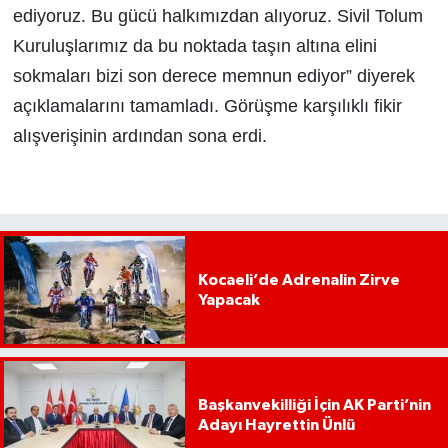
ediyoruz. Bu gücü halkımızdan alıyoruz. Sivil Tolum
Kuruluşlarımız da bu noktada taşın altına elini
sokmaları bizi son derece memnun ediyor” diyerek
açıklamalarını tamamladı. Görüşme karşılıklı fikir
alışverişinin ardından sona erdi.
Kocaeli’de Adrenalin Zirve
Yapacak
Başkanvekilliği İçin AK Parti’nin
Adayı Hayrettin Ünlü