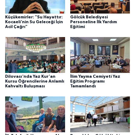
Küçükemirler: "Su Hayattır:
Gölcük Belediyesi
Kocaeli’nin Su Geleceği İçin
Personeline İlk Yardım
Acil Çağrı"
Eğitimi
Dilovası'nda Yaz Kur'an
İlim Yayma Cemiyeti Yaz
Kursu Öğrencilerine Anlamlı
Eğitim Programı
Kahvaltı Buluşması
Tamamlandı