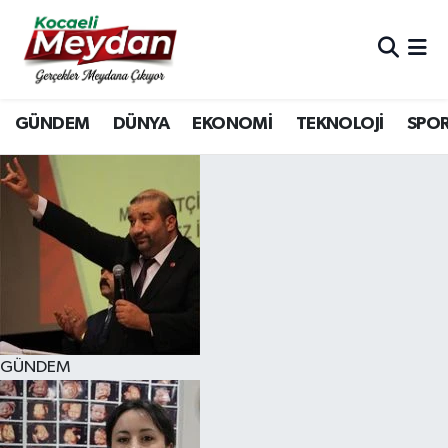
Nöbetçi Eczaneler
GÜNDEM
DÜNYA
EKONOMİ
TEKNOLOJİ
SPO
Hava Durumu
Trafik Durumu
Süper Lig Puan Durumu ve Fikstür
Tüm Manşetler
Son Dakika Haberleri
GÜNDEM
Haber Arşivi