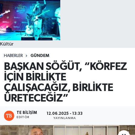
Kültür
HABERLER
GÜNDEM
BAŞKAN SÖĞÜT, “KÖRFEZ
İÇİN BİRLİKTE
ÇALIŞACAĞIZ, BİRLİKTE
ÜRETECEĞİZ”
TE BILIŞIM
12.06.2025 - 13:33
EDITÖR
YAYINLANMA