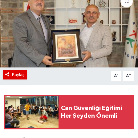
Paylaş
-
+
A
A
Can Güvenliği Eğitimi
Her Şeyden Önemli