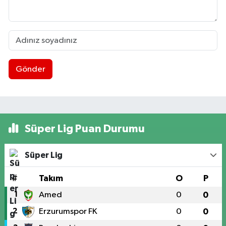
Gönder
Süper Lig Puan Durumu
Süper Lig
#
Takım
O
P
1
Amed
0
0
2
Erzurumspor FK
0
0