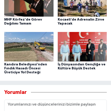
MHP Körfez’de Görev
Kocaeli’de Adrenalin Zirve
Dağılımı Tamam
Yapacak
Kandıra Belediyesi’nden
İş Dünyasından Gençliğe ve
Fındık Hasadı Öncesi
Kültüre Büyük Destek
Üreticiye Yol Desteği
Yorumlar