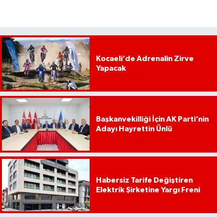
Kocaeli’de Adrenalin Zirve
Yapacak
Başkanvekilliği İçin AK Parti’nin
Adayı Hayrettin Ünlü
Habersiz Tarife Değiştiren
Elektrik Şirketine Yargı Freni