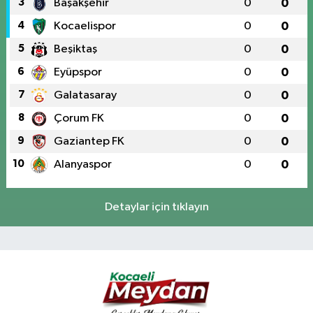
3
Başakşehir
0
0
4
Kocaelispor
0
0
5
Beşiktaş
0
0
6
Eyüpspor
0
0
7
Galatasaray
0
0
8
Çorum FK
0
0
9
Gaziantep FK
0
0
10
Alanyaspor
0
0
Detaylar için tıklayın