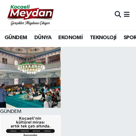
Nöbetçi Eczaneler
GÜNDEM
DÜNYA
EKONOMİ
TEKNOLOJİ
SPO
Hava Durumu
Trafik Durumu
Süper Lig Puan Durumu ve Fikstür
Tüm Manşetler
Son Dakika Haberleri
GÜNDEM
Haber Arşivi