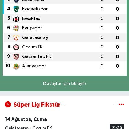
4
Kocaelispor
0
0
5
Beşiktaş
0
0
6
Eyüpspor
0
0
7
Galatasaray
0
0
8
Çorum FK
0
0
9
Gaziantep FK
0
0
10
Alanyaspor
0
0
Detaylar için tıklayın
Süper Lig Fikstür
14 Ağustos, Cuma
Galatasaray - Çorum FK
21:30