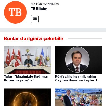
EDITÖR HAKKINDA
TE Bilişim
Bunlar da ilginizi çekebilir
Talus: “Mazimizle Bağımızı
Körfezli İş İnsanı İbrahim
Koparmayacağız”
Ceyhan Hayatını Kaybetti