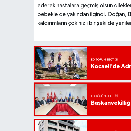
ederek hastalara geçmiş olsun dilekler
bebekle de yakından ilgindi. Doğan, 
kaldırımların çok hızlı bir şekilde yenil
EDITÖRÜN SEÇTIĞI
Kocaeli’de Adr
EDITÖRÜN SEÇTIĞI
Başkanvekilliği