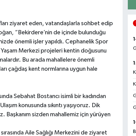
ları ziyaret eden, vatandaşlarla sohbet edip
Doğan, “Bekirdere’nin de içinde bulunduğu
1
zde önemli işler yapıldı. Cephanelik Spor
G
 Yaşam Merkezi projeleri kentin doğusunu
alardır. Bu arada mahallelere önemli
1
arı çağdaş kent normlarına uygun hale
K
K
ında Sebahat Bostancı isimli bir kadından
G
 Ulaşım konusunda sıkıntı yaşıyoruz. Dik
G
z. Başkanım sizden mahallemiz için yürüyen
1
.
B
sırasında Aile Sağlığı Merkezini de ziyaret