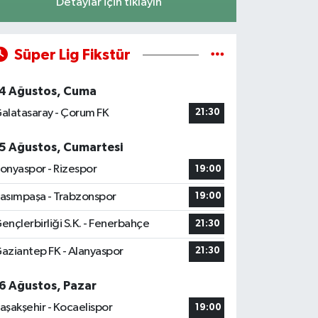
Detaylar için tıklayın
Süper Lig Fikstür
4 Ağustos, Cuma
alatasaray - Çorum FK
21:30
5 Ağustos, Cumartesi
onyaspor - Rizespor
19:00
asımpaşa - Trabzonspor
19:00
ençlerbirliği S.K. - Fenerbahçe
21:30
aziantep FK - Alanyaspor
21:30
6 Ağustos, Pazar
aşakşehir - Kocaelispor
19:00