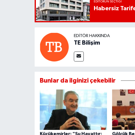
EDITÖRÜN SEÇTIĞI
Habersiz Tarife
EDITÖR HAKKINDA
TE Bilişim
Bunlar da ilginizi çekebilir
Küçükemirler: "Su Hayattır:
Gölcük Be