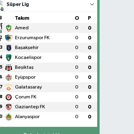
Süper Lig
#
Takım
O
P
1
Amed
0
0
2
Erzurumspor FK
0
0
3
Başakşehir
0
0
4
Kocaelispor
0
0
5
Beşiktaş
0
0
6
Eyüpspor
0
0
7
Galatasaray
0
0
8
Çorum FK
0
0
9
Gaziantep FK
0
0
0
Alanyaspor
0
0