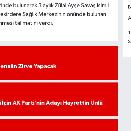
inde bulunarak 3 aylık Zülal Ayşe Savaş isimli
B
Bekirdere Sağlık Merkezinin önünde bulunan
A
enmesi talimatını verdi.
1
S
enalin Zirve Yapacak
 İçin AK Parti’nin Adayı Hayrettin Ünlü