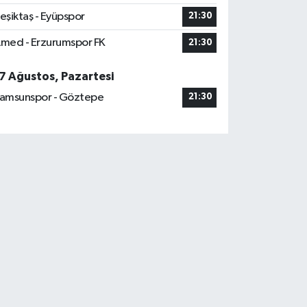
eşiktaş - Eyüpspor
21:30
med - Erzurumspor FK
21:30
7 Ağustos, Pazartesi
amsunspor - Göztepe
21:30