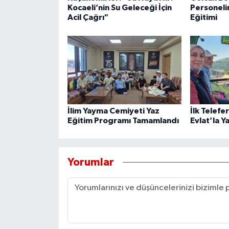
Kocaeli’nin Su Geleceği İçin
Personeli
Acil Çağrı"
Eğitimi
İlim Yayma Cemiyeti Yaz
İlk Telefe
Eğitim Programı Tamamlandı
Evlat’la Y
Yorumlar