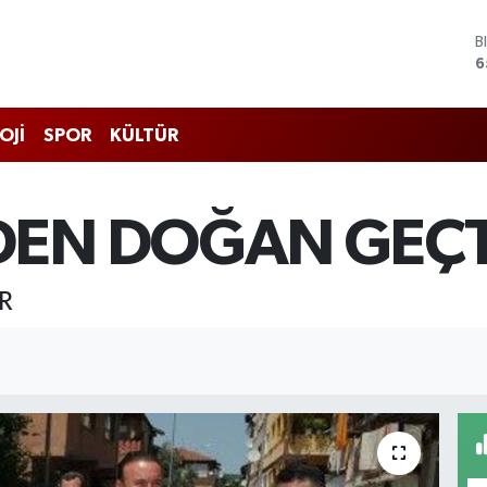
B
6
D
4
E
OJİ
SPOR
KÜLTÜR
5
S
6
G
DEN DOĞAN GEÇT
6
B
1
R