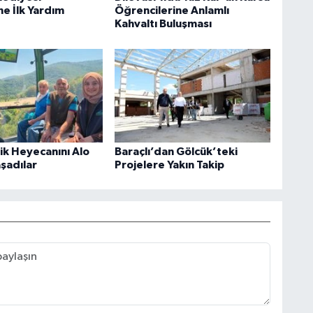
ne İlk Yardım
Öğrencilerine Anlamlı
Kahvaltı Buluşması
rik Heyecanını Alo
Baraçlı’dan Gölcük’teki
aşadılar
Projelere Yakın Takip