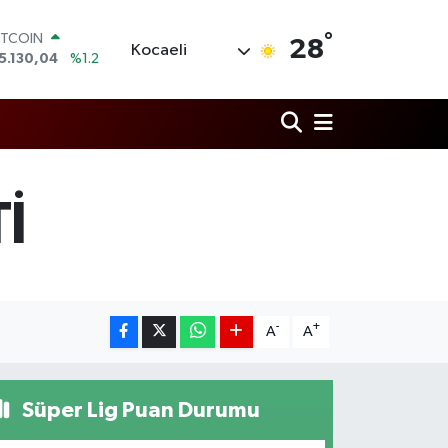
ITCOIN
°
28
Kocaeli
5.130,04
%1.2
OLAR
7,7106
%0.17
URO
5,1652
%0.27
TERLİN
4,4046
%0.35
RAM ALTIN
İ
648.99
%2.59
İST100
3.773
%-19
-
+
A
A
Süper Lig Puan Durumu