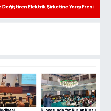
 Değiştiren Elektrik Şirketine Yargı Freni
lediyesi
Dilovası'nda Yaz Kur'an Kursu