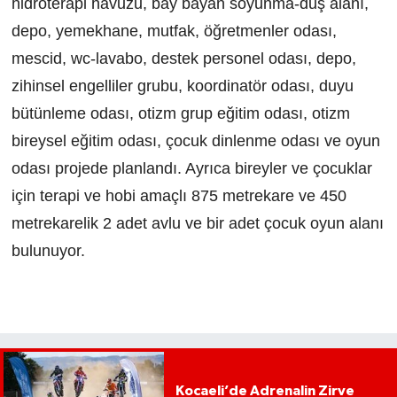
hidroterapi havuzu, bay bayan soyunma-duş alanı,
depo, yemekhane, mutfak, öğretmenler odası,
mescid, wc-lavabo, destek personel odası, depo,
zihinsel engelliler grubu, koordinatör odası, duyu
bütünleme odası, otizm grup eğitim odası, otizm
bireysel eğitim odası, çocuk dinlenme odası ve oyun
odası projede planlandı. Ayrıca bireyler ve çocuklar
için terapi ve hobi amaçlı 875 metrekare ve 450
metrekarelik 2 adet avlu ve bir adet çocuk oyun alanı
bulunuyor.
Kocaeli’de Adrenalin Zirve