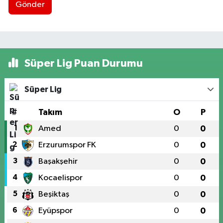
Gönder
Süper Lig Puan Durumu
Süper Lig
#
Takım
O
P
1
Amed
0
0
2
Erzurumspor FK
0
0
3
Başakşehir
0
0
4
Kocaelispor
0
0
5
Beşiktaş
0
0
6
Eyüpspor
0
0