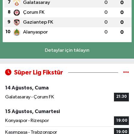
7
Galatasaray
0
0
8
Çorum FK
0
0
9
Gaziantep FK
0
0
10
Alanyaspor
0
0
Detaylar için tıklayın
Süper Lig Fikstür
14 Ağustos, Cuma
Galatasaray - Çorum FK
21:30
15 Ağustos, Cumartesi
Konyaspor - Rizespor
19:00
Kasımpaşa - Trabzonspor
19:00