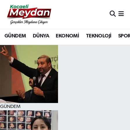
Nöbetçi Eczaneler
GÜNDEM
DÜNYA
EKONOMİ
TEKNOLOJİ
SPO
Hava Durumu
Trafik Durumu
Süper Lig Puan Durumu ve Fikstür
Tüm Manşetler
Son Dakika Haberleri
GÜNDEM
Haber Arşivi