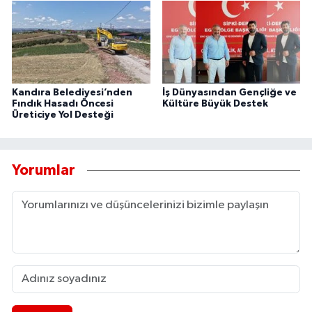
Kandıra Belediyesi’nden
İş Dünyasından Gençliğe ve
Fındık Hasadı Öncesi
Kültüre Büyük Destek
Üreticiye Yol Desteği
Yorumlar