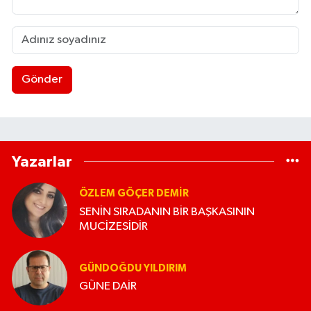
Gönder
Yazarlar
ÖZLEM GÖÇER DEMİR
SENİN SIRADANIN BİR BAŞKASININ
MUCİZESİDİR
GÜNDOĞDU YILDIRIM
GÜNE DAİR