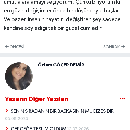
umutla aralamayı seçiyorum. Çünkü biliyorum ki
en güzel değişimler önce bir düşünceyle başlar.
Ve bazen insanın hayatını değiştiren şey sadece
kendine söylediği tek bir güzel cümledir.
ÖNCEKI
SONRAKI
Özlem GÖÇER DEMİR
Yazarın Diğer Yazıları
SENİN SIRADANIN BİR BAŞKASININ MUCİZESİDİR
05.08.2026
GERÇEĞE TESLİM OLDUM
13.07.2026