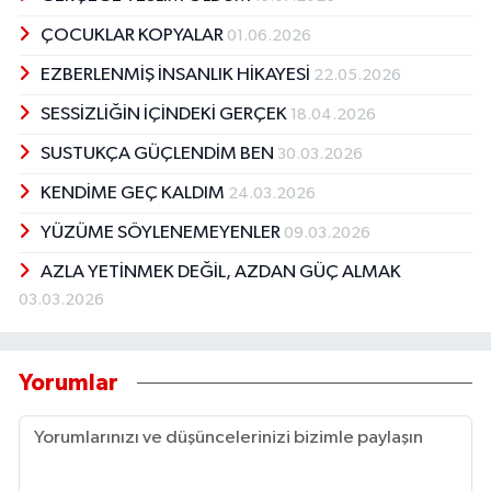
ÇOCUKLAR KOPYALAR
01.06.2026
EZBERLENMİŞ İNSANLIK HİKAYESİ
22.05.2026
SESSİZLİĞİN İÇİNDEKİ GERÇEK
18.04.2026
SUSTUKÇA GÜÇLENDİM BEN
30.03.2026
KENDİME GEÇ KALDIM
24.03.2026
YÜZÜME SÖYLENEMEYENLER
09.03.2026
AZLA YETİNMEK DEĞİL, AZDAN GÜÇ ALMAK
03.03.2026
Yorumlar