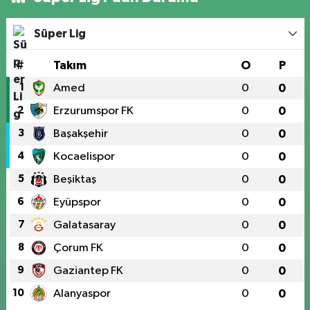
Süper Lig
#
Takım
O
P
1
Amed
0
0
2
Erzurumspor FK
0
0
3
Başakşehir
0
0
4
Kocaelispor
0
0
5
Beşiktaş
0
0
6
Eyüpspor
0
0
7
Galatasaray
0
0
8
Çorum FK
0
0
9
Gaziantep FK
0
0
10
Alanyaspor
0
0