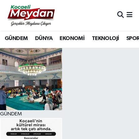
Nöbetçi Eczaneler
GÜNDEM
DÜNYA
EKONOMİ
TEKNOLOJİ
SPO
Hava Durumu
Trafik Durumu
Süper Lig Puan Durumu ve Fikstür
Tüm Manşetler
Son Dakika Haberleri
GÜNDEM
Haber Arşivi