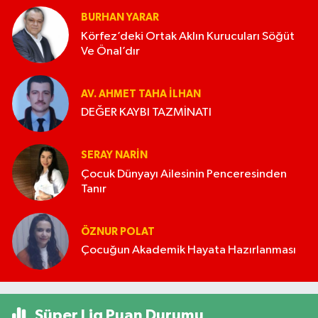
BURHAN YARAR
Körfez’deki Ortak Aklın Kurucuları Söğüt
Ve Önal’dır
AV. AHMET TAHA İLHAN
DEĞER KAYBI TAZMİNATI
SERAY NARİN
Çocuk Dünyayı Ailesinin Penceresinden
Tanır
ÖZNUR POLAT
Çocuğun Akademik Hayata Hazırlanması
Süper Lig Puan Durumu