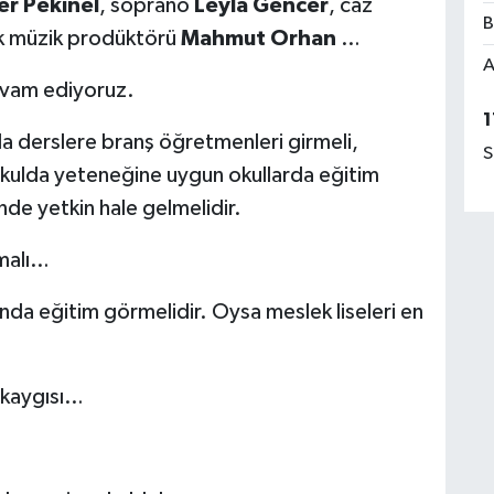
r Pekinel
, soprano
Leyla Gencer
, caz
B
k müzik prodüktörü
Mahmut Orhan
…
A
evam ediyoruz.
1
da derslere branş öğretmenleri girmeli,
S
kulda yeteneğine uygun okullarda eğitim
nde yetkin hale gelmelidir.
lmalı…
nda eğitim görmelidir. Oysa meslek liseleri en
 kaygısı…