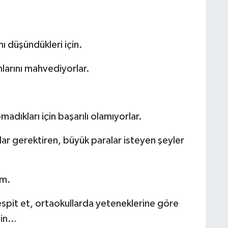
ı düşündükleri için.
larını mahvediyorlar.
dıkları için başarılı olamıyorlar.
r gerektiren, büyük paralar isteyen şeyler
im.
tespit et, ortaokullarda yeteneklerine göre
sin…