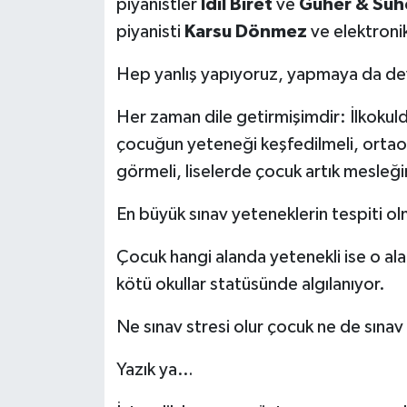
piyanistler
İdil Biret
ve
Güher & Sühe
piyanisti
Karsu Dönmez
ve elektroni
Hep yanlış yapıyoruz, yapmaya da d
Her zaman dile getirmişimdir: İlkokul
çocuğun yeteneği keşfedilmeli, ortao
görmeli, liselerde çocuk artık mesleği
En büyük sınav yeteneklerin tespiti o
Çocuk hangi alanda yetenekli ise o ala
kötü okullar statüsünde algılanıyor.
Ne sınav stresi olur çocuk ne de sınav
Yazık ya…