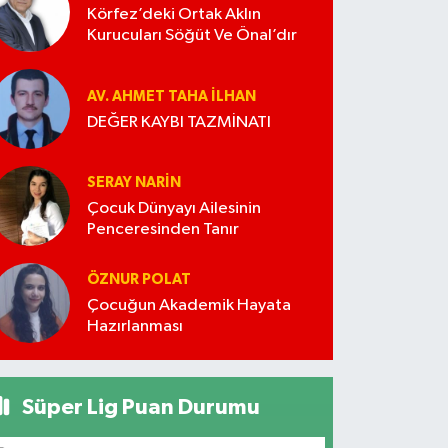
Körfez’deki Ortak Aklın
Kurucuları Söğüt Ve Önal’dır
AV. AHMET TAHA İLHAN
DEĞER KAYBI TAZMİNATI
SERAY NARİN
Çocuk Dünyayı Ailesinin
Penceresinden Tanır
ÖZNUR POLAT
Çocuğun Akademik Hayata
Hazırlanması
Süper Lig Puan Durumu