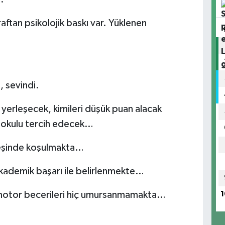
raftan psikolojik baskı var. Yüklenen
, sevindi.
a yerleşecek, kimileri düşük puan alacak
ir okulu tercih edecek…
peşinde koşulmakta…
kademik başarı ile belirlenmekte…
 motor becerileri hiç umursanmamakta…
1