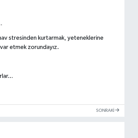
…
ınav stresinden kurtarmak, yeteneklerine
ı var etmek zorundayız.
rlar…
SONRAKI