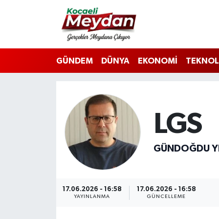
Nöbetçi Eczaneler
GÜNDEM
DÜNYA
EKONOMİ
TEKNOL
Hava Durumu
Trafik Durumu
Süper Lig Puan Durumu ve Fikstür
LGS
Tüm Manşetler
GÜNDOĞDU YI
Son Dakika Haberleri
Haber Arşivi
17.06.2026 - 16:58
17.06.2026 - 16:58
YAYINLANMA
GÜNCELLEME