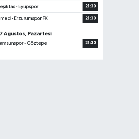
eşiktaş - Eyüpspor
21:30
med - Erzurumspor FK
21:30
7 Ağustos, Pazartesi
amsunspor - Göztepe
21:30