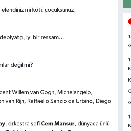
, elendiniz mi kötü çocuksunuz.
1
 edebiyatçı, iyi bir ressam…
G
1
amlar değil mi?
K
?
K
G
ncent Willem van Gogh, Michelangelo,
an Rijn, Raffaello Sanzio da Urbino, Diego
G
1
ay
, orkestra şefi
Cem Mansur
, dünyaca ünlü
B