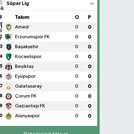
Süper Lig
#
Takım
O
P
1
Amed
0
0
2
Erzurumspor FK
0
0
3
Başakşehir
0
0
4
Kocaelispor
0
0
5
Beşiktaş
0
0
6
Eyüpspor
0
0
7
Galatasaray
0
0
8
Çorum FK
0
0
9
Gaziantep FK
0
0
0
Alanyaspor
0
0