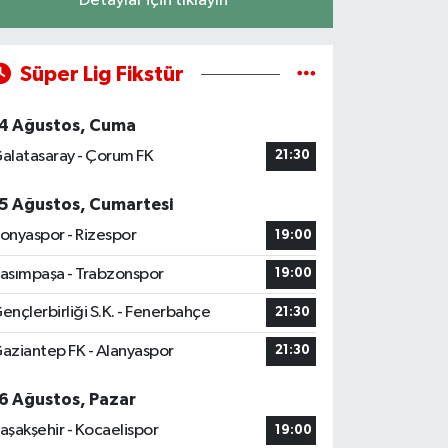
Detaylar için tıklayın
Süper Lig Fikstür
4 Ağustos, Cuma
alatasaray - Çorum FK
21:30
5 Ağustos, Cumartesi
onyaspor - Rizespor
19:00
asımpaşa - Trabzonspor
19:00
ençlerbirliği S.K. - Fenerbahçe
21:30
aziantep FK - Alanyaspor
21:30
6 Ağustos, Pazar
aşakşehir - Kocaelispor
19:00