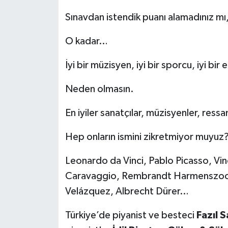
Sınavdan istendik puanı alamadınız mı
O kadar…
İyi bir müzisyen, iyi bir sporcu, iyi bir
Neden olmasın.
En iyiler sanatçılar, müzisyenler, ress
Hep onların ismini zikretmiyor muyuz
Leonardo da Vinci, Pablo Picasso, Vi
Caravaggio, Rembrandt Harmenszoon v
Velázquez, Albrecht Dürer…
Türkiye’de piyanist ve besteci
Fazıl S