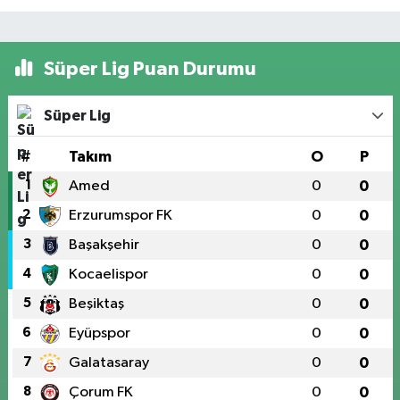
Süper Lig Puan Durumu
Süper Lig
#
Takım
O
P
1
Amed
0
0
2
Erzurumspor FK
0
0
3
Başakşehir
0
0
4
Kocaelispor
0
0
5
Beşiktaş
0
0
6
Eyüpspor
0
0
7
Galatasaray
0
0
8
Çorum FK
0
0