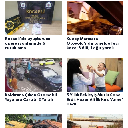
Kocaeli'de uyuşturucu
Kuzey Marmara
operasyonlarında 6
Otoyolu'nda tünelde feci
tutuklama
kaza: 3 ölü, 1 ağır yaralı
Kaldırıma Çıkan Otomobil
5 Yıllık Bekleyiş Mutlu Sona
Yayalara Çarptı: 2 Yaralı
Erdi: Hazar Ali İlk Kez 'Anne'
Dedi