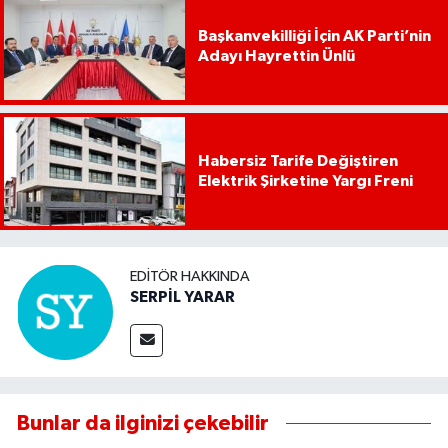
Başkanvekilliği İçin AK Parti’nin
Adayı Hayrettin Ünlü
Habersiz Tarife Değiştiren
Elektrik Şirketine Yargı Freni
EDITÖR HAKKINDA
SERPİL YARAR
Bunlar da ilginizi çekebilir