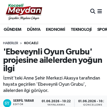
Nöbetçi Eczaneler
GÜNDEM
DÜNYA
EKONOMİ
TEKNOLOJİ
SPO
Hava Durumu
Trafik Durumu
HABERLER
KOCAELI
'Ebeveynli Oyun Grubu'
Süper Lig Puan Durumu ve Fikstür
projesine ailelerden yoğun
ilgi
Tüm Manşetler
İzmit'teki Anne Şehir Merkezi Akasya tarafından
Son Dakika Haberleri
hayata geçirilen 'Ebeveynli Oyun Grubu',
ailelerden ilgi görüyor.
Haber Arşivi
SERPİL YARAR
01.06.2026 - 10:22
01.06.2026 - 10:2
EDITÖR
YAYINLANMA
GÜNCELLEME