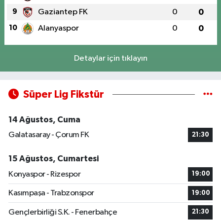
9
Gaziantep FK
0
0
10
Alanyaspor
0
0
Detaylar için tıklayın
Süper Lig Fikstür
14 Ağustos, Cuma
Galatasaray - Çorum FK
21:30
15 Ağustos, Cumartesi
Konyaspor - Rizespor
19:00
Kasımpaşa - Trabzonspor
19:00
Gençlerbirliği S.K. - Fenerbahçe
21:30