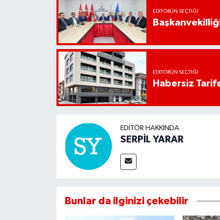
EDITÖRÜN SEÇTIĞI
Başkanvekilliği
EDITÖRÜN SEÇTIĞI
Habersiz Tarife
EDITÖR HAKKINDA
SERPİL YARAR
Bunlar da ilginizi çekebilir