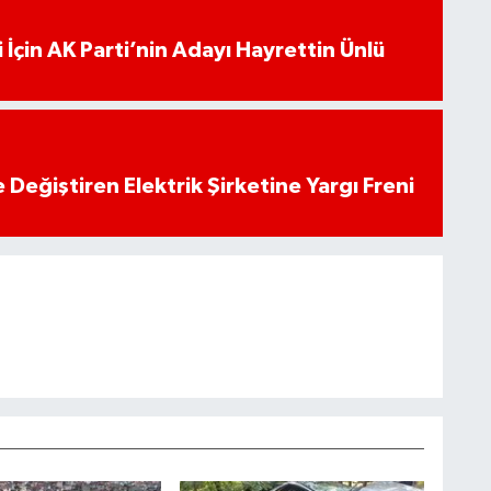
 İçin AK Parti’nin Adayı Hayrettin Ünlü
 Değiştiren Elektrik Şirketine Yargı Freni