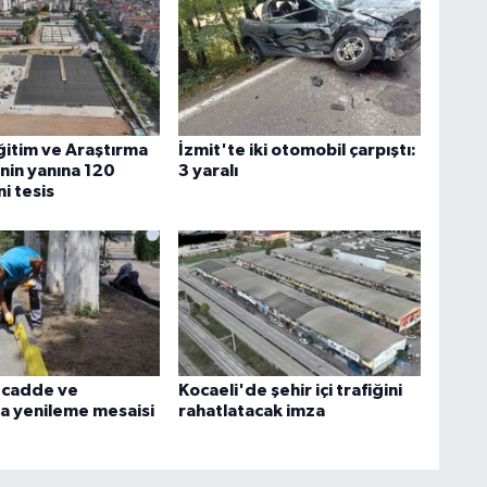
ğitim ve Araştırma
İzmit'te iki otomobil çarpıştı:
nin yanına 120
3 yaralı
ni tesis
 cadde ve
Kocaeli'de şehir içi trafiğini
a yenileme mesaisi
rahatlatacak imza