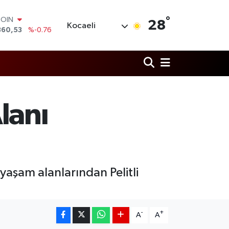
COIN
°
28
Kocaeli
360,53
%-0.76
LAR
7069
%0.17
RO
0265
%0.01
RLİN
1897
%0.02
M ALTIN
lanı
4.81
%1.44
T100
887
%64
yaşam alanlarından Pelitli
-
+
A
A