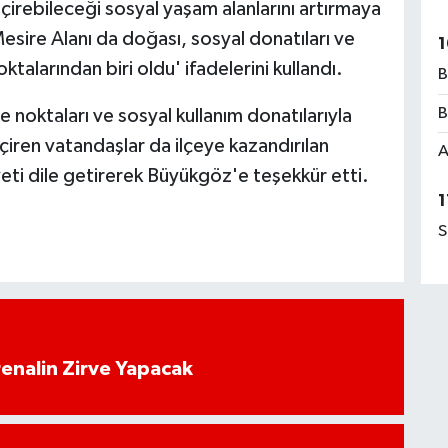
geçirebileceği sosyal yaşam alanlarını artırmaya
ire Alanı da doğası, sosyal donatıları ve
1
ktalarından biri oldu' ifadelerini kullandı.
B
B
e noktaları ve sosyal kullanım donatılarıyla
çiren vatandaşlar da ilçeye kazandırılan
A
i dile getirerek Büyükgöz'e teşekkür etti.
1
S
enalin Zirve Yapacak