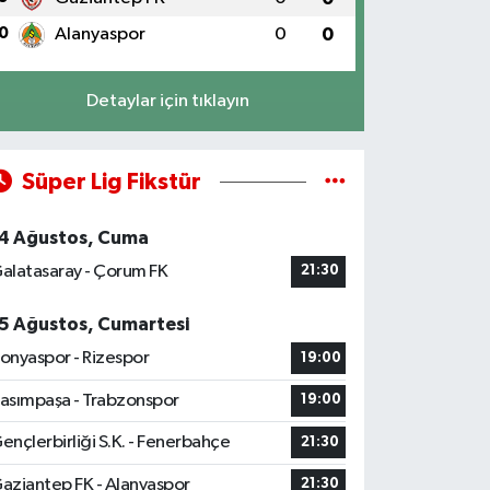
0
Alanyaspor
0
0
Detaylar için tıklayın
Süper Lig Fikstür
4 Ağustos, Cuma
alatasaray - Çorum FK
21:30
5 Ağustos, Cumartesi
onyaspor - Rizespor
19:00
asımpaşa - Trabzonspor
19:00
ençlerbirliği S.K. - Fenerbahçe
21:30
aziantep FK - Alanyaspor
21:30