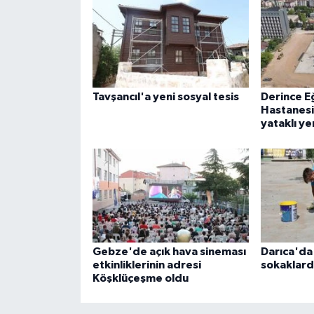
Tavşancıl'a yeni sosyal tesis
Derince E
Hastanesi
yataklı ye
Gebze'de açık hava sineması
Darıca'da
etkinliklerinin adresi
sokaklard
Köşklüçeşme oldu