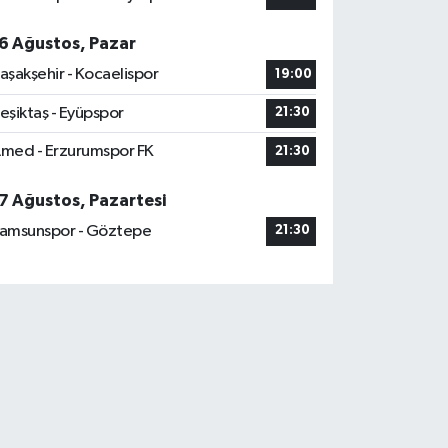
6 Ağustos, Pazar
aşakşehir - Kocaelispor
19:00
eşiktaş - Eyüpspor
21:30
med - Erzurumspor FK
21:30
7 Ağustos, Pazartesi
amsunspor - Göztepe
21:30