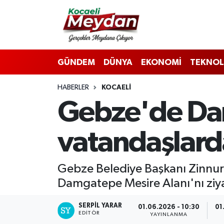
Nöbetçi Eczaneler
GÜNDEM
DÜNYA
EKONOMİ
TEKNOL
Hava Durumu
HABERLER
KOCAELI
Trafik Durumu
Gebze'de Da
Süper Lig Puan Durumu ve Fikstür
vatandaşlard
Tüm Manşetler
Son Dakika Haberleri
Gebze Belediye Başkanı Zinnur B
Damgatepe Mesire Alanı'nı ziya
Haber Arşivi
SERPİL YARAR
01.06.2026 - 10:30
01
EDITÖR
YAYINLANMA