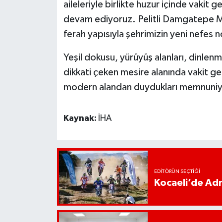
aileleriyle birlikte huzur içinde vakit 
devam ediyoruz. Pelitli Damgatepe Mes
ferah yapısıyla şehrimizin yeni nefes no
Yeşil dokusu, yürüyüş alanları, dinlenm
dikkati çeken mesire alanında vakit ge
modern alandan duydukları memnuniyet
Kaynak:
İHA
EDITÖRÜN SEÇTIĞI
Kocaeli’de Adr