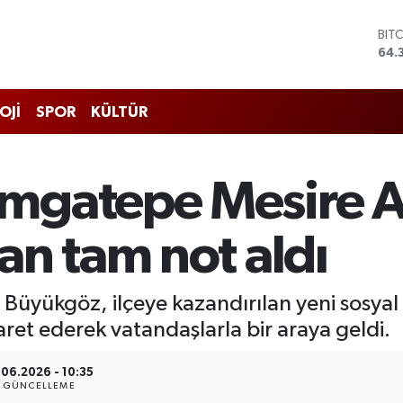
BIT
64.
DO
47,
EU
OJİ
SPOR
KÜLTÜR
55,
STE
64,
GRA
mgatepe Mesire A
657
BİS
13.
an tam not aldı
üyükgöz, ilçeye kazandırılan yeni sosyal 
ret ederek vatandaşlarla bir araya geldi.
.06.2026 - 10:35
GÜNCELLEME