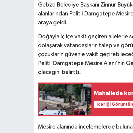
Gebze Belediye Başkanı Zinnur Büyükg
alanlarından Pelitli Damgatepe Mesire 
araya geldi.
Doğayla iç içe vakit geçiren ailelerl
dolaşarak vatandaşların talep ve görüşl
çocukların güvenle vakit geçirebilece
Pelitli Damgatepe Mesire Alanı'nın Ge
olacağını belirtti.
Mahallede kork
İçeriği Görüntül
Mesire alanında incelemelerde bulun