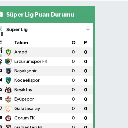
Süper Lig Puan Durumu
Süper Lig
#
Takım
O
P
1
Amed
0
0
2
Erzurumspor FK
0
0
3
Başakşehir
0
0
4
Kocaelispor
0
0
5
Beşiktaş
0
0
6
Eyüpspor
0
0
7
Galatasaray
0
0
8
Çorum FK
0
0
9
Gaziantep FK
0
0