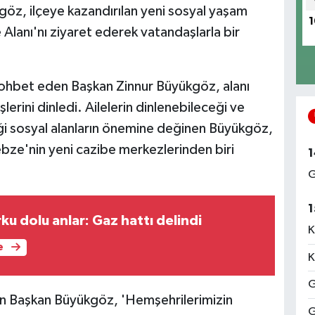
öz, ilçeye kazandırılan yeni sosyal yaşam
1
Alanı'nı ziyaret ederek vatandaşlarla bir
e sohbet eden Başkan Zinnur Büyükgöz, alanı
erini dinledi. Ailelerin dinlenebileceği ve
ği sosyal alanların önemine değinen Büyükgöz,
bze'nin yeni cazibe merkezlerinden biri
1
G
1
u dolu anlar: Gaz hattı delindi
K
e
K
G
an Başkan Büyükgöz, 'Hemşehrilerimizin
G