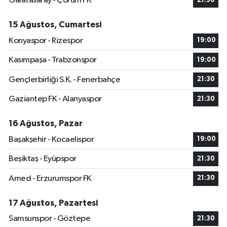
Galatasaray - Çorum FK
21:30
15 Ağustos, Cumartesi
Konyaspor - Rizespor
19:00
Kasımpaşa - Trabzonspor
19:00
Gençlerbirliği S.K. - Fenerbahçe
21:30
Gaziantep FK - Alanyaspor
21:30
16 Ağustos, Pazar
Başakşehir - Kocaelispor
19:00
Beşiktaş - Eyüpspor
21:30
Amed - Erzurumspor FK
21:30
17 Ağustos, Pazartesi
Samsunspor - Göztepe
21:30