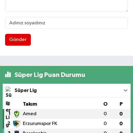
Gönder
Süper Lig Puan Durumu
Süper Lig
#
Takım
O
P
1
Amed
0
0
2
Erzurumspor FK
0
0