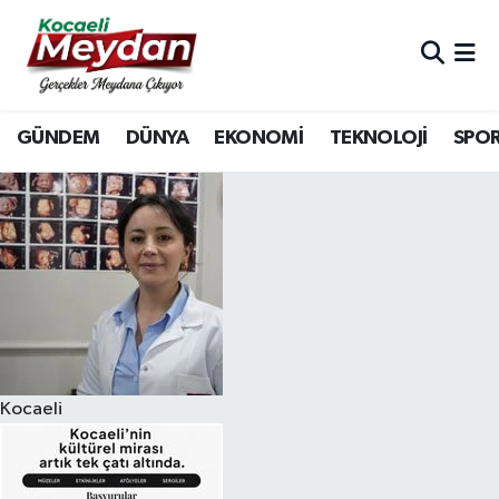
Nöbetçi Eczaneler
GÜNDEM
DÜNYA
EKONOMİ
TEKNOLOJİ
SPO
Hava Durumu
Trafik Durumu
Süper Lig Puan Durumu ve Fikstür
Tüm Manşetler
Son Dakika Haberleri
Kocaeli
Haber Arşivi