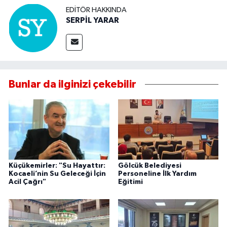
EDITÖR HAKKINDA
SERPİL YARAR
Bunlar da ilginizi çekebilir
Küçükemirler: "Su Hayattır:
Gölcük Belediyesi
Kocaeli’nin Su Geleceği İçin
Personeline İlk Yardım
Acil Çağrı"
Eğitimi