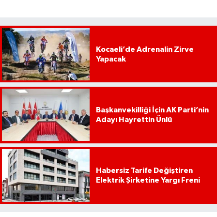
Kocaeli’de Adrenalin Zirve
Yapacak
Başkanvekilliği İçin AK Parti’nin
Adayı Hayrettin Ünlü
Habersiz Tarife Değiştiren
Elektrik Şirketine Yargı Freni