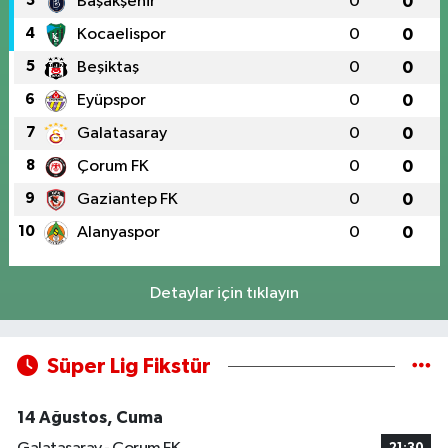
3
Başakşehir
0
0
4
Kocaelispor
0
0
5
Beşiktaş
0
0
6
Eyüpspor
0
0
7
Galatasaray
0
0
8
Çorum FK
0
0
9
Gaziantep FK
0
0
10
Alanyaspor
0
0
Detaylar için tıklayın
Süper Lig Fikstür
14 Ağustos, Cuma