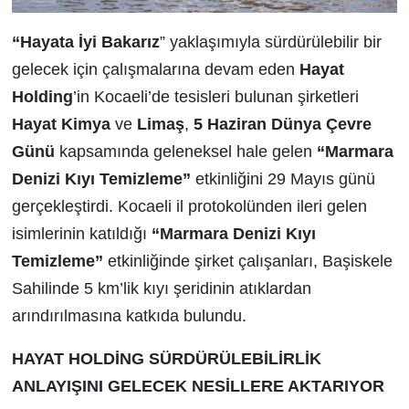
“Hayata İyi Bakarız
” yaklaşımıyla sürdürülebilir bir
gelecek için çalışmalarına devam eden
Hayat
Holding
’in Kocaeli’de tesisleri bulunan şirketleri
Hayat Kimya
ve
Limaş
,
5 Haziran Dünya Çevre
Günü
kapsamında geleneksel hale gelen
“Marmara
Denizi Kıyı Temizleme”
etkinliğini 29 Mayıs günü
gerçekleştirdi. Kocaeli il protokolünden ileri gelen
isimlerinin katıldığı
“Marmara Denizi Kıyı
Temizleme”
etkinliğinde şirket çalışanları,
Başiskele
Sahilinde 5 km’lik kıyı şeridinin atıklardan
arındırılmasına katkıda bulundu.
HAYAT HOLDİNG SÜRDÜRÜLEBİLİRLİK
ANLAYIŞINI GELECEK NESİLLERE AKTARIYOR