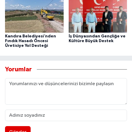
Kandıra Belediyesi’nden
İş Dünyasından Gençliğe ve
Fındık Hasadı Öncesi
Kültüre Büyük Destek
Üreticiye Yol Desteği
Yorumlar