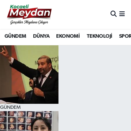
Nöbetçi Eczaneler
GÜNDEM
DÜNYA
EKONOMİ
TEKNOLOJİ
SPO
Hava Durumu
Trafik Durumu
Süper Lig Puan Durumu ve Fikstür
Tüm Manşetler
Son Dakika Haberleri
GÜNDEM
Haber Arşivi