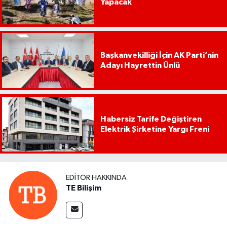
Yapacak
Başkanvekilliği İçin AK Parti’nin
Adayı Hayrettin Ünlü
Habersiz Tarife Değiştiren
Elektrik Şirketine Yargı Freni
EDITÖR HAKKINDA
TE Bilişim