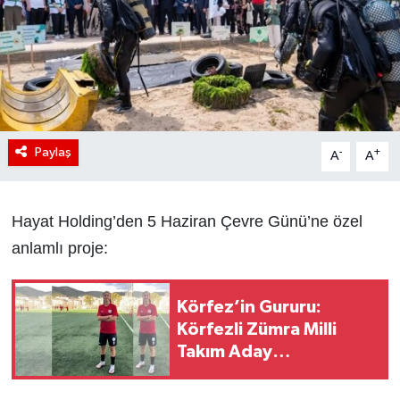
Paylaş
-
+
A
A
Hayat Holding’den 5 Haziran Çevre Günü’ne özel
anlamlı proje:
Körfez’in Gururu:
Körfezli Zümra Milli
Takım Aday
Kadrosunda