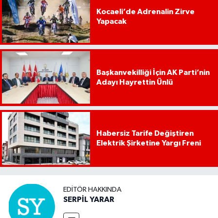
Kocaeli’de Adrenalin Zirve
Yapacak
Başkanvekilliği İçin AK Parti’nin
Adayı Hayrettin Ünlü
Habersiz Tarife Değiştiren
Elektrik Şirketine Yargı Freni
EDITÖR HAKKINDA
SERPİL YARAR