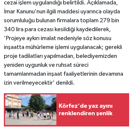
cezai işlem uygulandığı belirtildi. Açıklamada,
İmar Kanunu'nun ilgili maddesi uyarınca olayda
sorumluluğu bulunan firmalara toplam 279 bin
340 lira para cezası kesildiği kaydedilerek,
'Projeye aykırı imalat nedeniyle söz konusu
inşaatta mühürleme işlemi uygulanacak; gerekli
proje tadilatları yapılmadan, belediyemizden
yeniden uygunluk ve ruhsat süreci
tamamlanmadan inşaat faaliyetlerinin devamına
izin verilmeyecektir' denildi.
Körfez'de yaz ayını
renklendiren şenlik