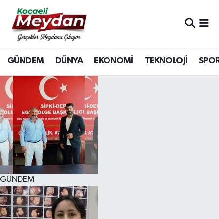
Nöbetçi Eczaneler
GÜNDEM
DÜNYA
EKONOMİ
TEKNOLOJİ
SPO
Hava Durumu
Trafik Durumu
Süper Lig Puan Durumu ve Fikstür
Tüm Manşetler
Son Dakika Haberleri
GÜNDEM
Haber Arşivi