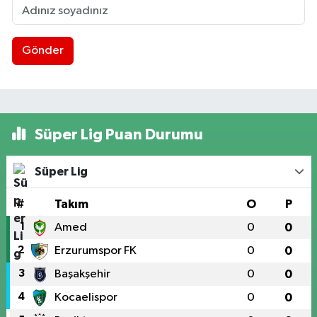
Gönder
Süper Lig Puan Durumu
Süper Lig
#
Takım
O
P
1
Amed
0
0
2
Erzurumspor FK
0
0
3
Başakşehir
0
0
4
Kocaelispor
0
0