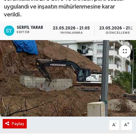
uygulandı ve inşaatın mühürlenmesine karar
verildi.
SERPİL YARAR
23.05.2026 - 21:05
23.05.2026 - 21:2
EDITÖR
YAYINLANMA
GÜNCELLEME
Paylaş
-
+
A
A