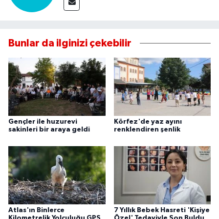
Bunlar da ilginizi çekebilir
Gençler ile huzurevi
Körfez'de yaz ayını
sakinleri bir araya geldi
renklendiren şenlik
Atlas'ın Binlerce
7 Yıllık Bebek Hasreti 'Kişiye
Kilometrelik Yolculuğu GPS
Özel' Tedaviyle Son Buldu